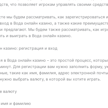
дств, что позволяет игрокам управлять своими средст
сте мы будем рассматривать, как зарегистрироваться 
вход в Вода онлайн казино, а также какие преимущест
и предлагают. Мы будем также рассматривать, как игр
ать и выиграть в Вода онлайн казино.
н казино: регистрация и вход
я в Вода онлайн казино – это простой процесс, котор
минут. Для регистрации вам нужно заполнить форму, у
ные, такие как имя, фамилия, адрес электронной почты
нужно выбрать валюту, в которой вы хотите играть.
е валюту
 имя и фамилию