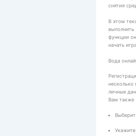
снятия сре
В этом тек
выполнить 
функции он
начать игр
Вода онлай
Регистраци
несколько 
личные дан
Вам также 
Выберит
Укажите