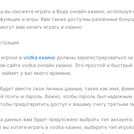
а вы сможете играть в Вода онлайн казино, используя 
функции и игры. Вам также доступны различные бонус
могут вам начать играть в казино.
истрация
 игроки в
vodka казино
должны зарегистрироваться на
м сайте vodka онлайн казино. Это простой и быстрый 
 займет у вас много времени.
будет ввести свои личные данные, такие как имя, фами
й почты и пароль. Важно, чтобы пароль был надежным
тобы предотвратить доступ к вашему счету третьим л
а данных вам будет предложено выбрать тип аккаунта:
и вы хотите играть в vodka казино, выберите тип игрок