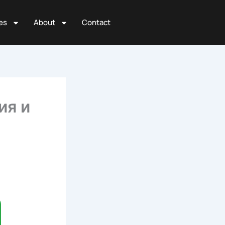
es
About
Contact
ия и