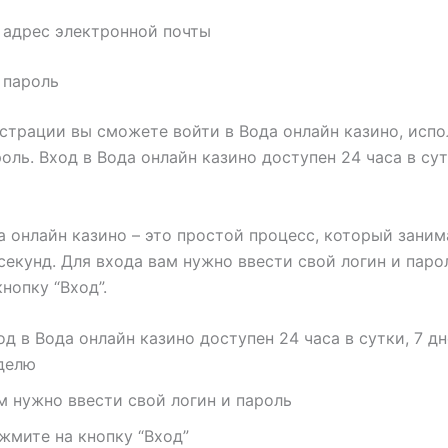
 адрес электронной почты
 пароль
страции вы сможете войти в Вода онлайн казино, испо
роль. Вход в Вода онлайн казино доступен 24 часа в сут
а онлайн казино – это простой процесс, который заним
секунд. Для входа вам нужно ввести свой логин и парол
нопку “Вход”.
од в Вода онлайн казино доступен 24 часа в сутки, 7 дн
делю
м нужно ввести свой логин и пароль
жмите на кнопку “Вход”