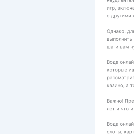
неудивител
игр, включ
с другими 
Однако, дл
выполнить 
шаги вам н
Вода онлай
которые и
рассматрив
казино, а 
Важно! Пре
лет и что 
Вода онлай
слоты, кар