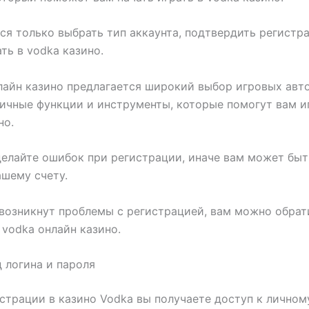
ся только выбрать тип аккаунта, подтвердить регистр
ать в vodka казино.
лайн казино предлагается широкий выбор игровых авто
ичные функции и инструменты, которые помогут вам и
но.
делайте ошибок при регистрации, иначе вам может бы
ашему счету.
 возникнут проблемы с регистрацией, вам можно обрат
vodka онлайн казино.
д логина и пароля
страции в казино Vodka вы получаете доступ к личном