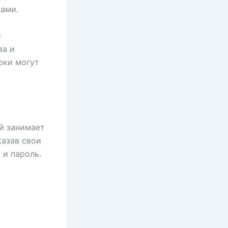
вами.
и
ва и
оки могут
ый занимает
казав свои
 и пароль.