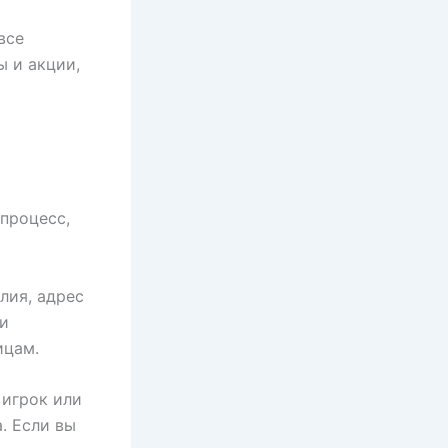
все
ы и акции,
процесс,
лия, адрес
 и
ицам.
 игрок или
а. Если вы