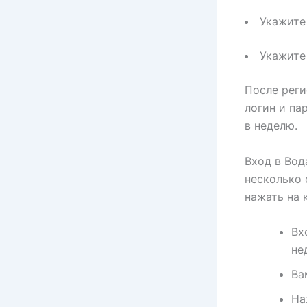
Укажите
Укажите
После реги
логин и па
в неделю.
Вход в Вод
несколько 
нажать на к
Вх
не
Ва
На