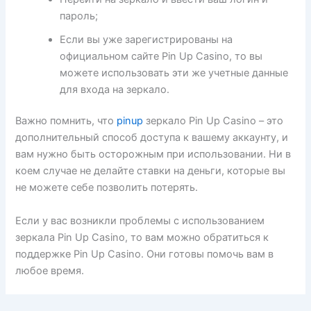
пароль;
Если вы уже зарегистрированы на
официальном сайте Pin Up Casino, то вы
можете использовать эти же учетные данные
для входа на зеркало.
Важно помнить, что
pinup
зеркало Pin Up Casino – это
дополнительный способ доступа к вашему аккаунту, и
вам нужно быть осторожным при использовании. Ни в
коем случае не делайте ставки на деньги, которые вы
не можете себе позволить потерять.
Если у вас возникли проблемы с использованием
зеркала Pin Up Casino, то вам можно обратиться к
поддержке Pin Up Casino. Они готовы помочь вам в
любое время.