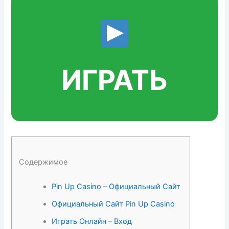
ИГРАТЬ
Содержимое
Pin Up Casino – Официальный Сайт
Официальный Сайт Pin Up Casino
Играть Онлайн – Вход