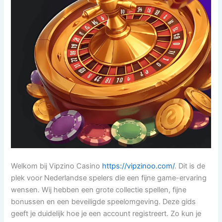
Welkom bij Vipzino Casino
https://vipzinoo.com/
. Dit is de
plek voor Nederlandse spelers die een fijne game-ervaring
wensen. Wij hebben een grote collectie spellen, fijne
bonussen en een beveiligde speelomgeving. Deze gids
geeft je duidelijk hoe je een account registreert. Zo kun je