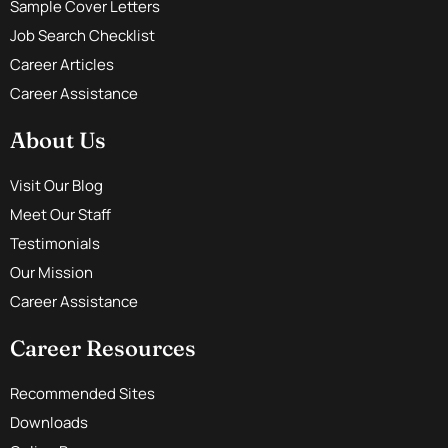
Sample Cover Letters
Job Search Checklist
Career Articles
Career Assistance
About Us
Visit Our Blog
Meet Our Staff
Testimonials
Our Mission
Career Assistance
Career Resources
Recommended Sites
Downloads