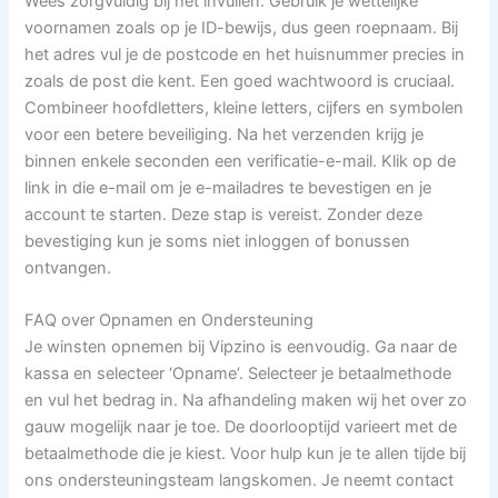
Wees zorgvuldig bij het invullen. Gebruik je wettelijke
voornamen zoals op je ID-bewijs, dus geen roepnaam. Bij
het adres vul je de postcode en het huisnummer precies in
zoals de post die kent. Een goed wachtwoord is cruciaal.
Combineer hoofdletters, kleine letters, cijfers en symbolen
voor een betere beveiliging. Na het verzenden krijg je
binnen enkele seconden een verificatie-e-mail. Klik op de
link in die e-mail om je e-mailadres te bevestigen en je
account te starten. Deze stap is vereist. Zonder deze
bevestiging kun je soms niet inloggen of bonussen
ontvangen.
FAQ over Opnamen en Ondersteuning
Je winsten opnemen bij Vipzino is eenvoudig. Ga naar de
kassa en selecteer ‘Opname’. Selecteer je betaalmethode
en vul het bedrag in. Na afhandeling maken wij het over zo
gauw mogelijk naar je toe. De doorlooptijd varieert met de
betaalmethode die je kiest. Voor hulp kun je te allen tijde bij
ons ondersteuningsteam langskomen. Je neemt contact