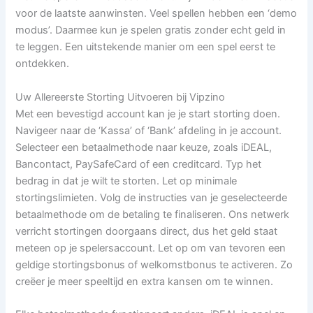
voor de laatste aanwinsten. Veel spellen hebben een ‘demo
modus’. Daarmee kun je spelen gratis zonder echt geld in
te leggen. Een uitstekende manier om een spel eerst te
ontdekken.
Uw Allereerste Storting Uitvoeren bij Vipzino
Met een bevestigd account kan je je start storting doen.
Navigeer naar de ‘Kassa’ of ‘Bank’ afdeling in je account.
Selecteer een betaalmethode naar keuze, zoals iDEAL,
Bancontact, PaySafeCard of een creditcard. Typ het
bedrag in dat je wilt te storten. Let op minimale
stortingslimieten. Volg de instructies van je geselecteerde
betaalmethode om de betaling te finaliseren. Ons netwerk
verricht stortingen doorgaans direct, dus het geld staat
meteen op je spelersaccount. Let op om van tevoren een
geldige stortingsbonus of welkomstbonus te activeren. Zo
creëer je meer speeltijd en extra kansen om te winnen.