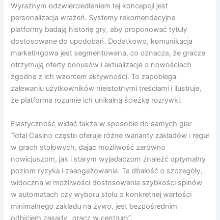
Wyraźnym odzwierciedleniem tej koncepcji jest
personalizacja wrażeń. Systemy rekomendacyjne
platformy badają historię gry, aby proponować tytuły
dostosowane do upodobań. Dodatkowo, komunikacja
marketingowa jest segmentowana, co oznacza, że gracze
otrzymują oferty bonusów i aktualizacje o nowościach
zgodne z ich wzorcem aktywności. To zapobiega
zalewaniu użytkowników nieistotnymi treściami i ilustruje,
że platforma rozumie ich unikalną ścieżkę rozrywki.
Elastyczność widać także w sposobie do samych gier.
Total Casino często oferuje różne warianty zakładów i reguł
w grach stołowych, dając możliwość zarówno
nowicjuszom, jak i starym wyjadaczom znaleźć optymalny
poziom ryzyka i zaangażowania. Ta dbałość o szczegóły,
widoczna w możliwości dostosowania szybkości spinów
w automatach czy wyboru stołu o konkretnej wartości
minimalnego zakładu na żywo, jest bezpośrednim
odbiciem zasady „gracz w centrum”.