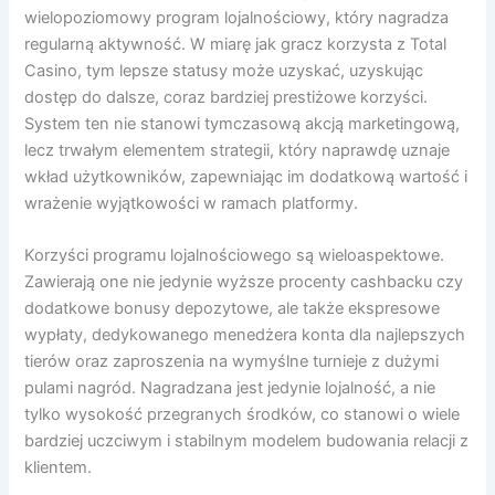
wielopoziomowy program lojalnościowy, który nagradza
regularną aktywność. W miarę jak gracz korzysta z Total
Casino, tym lepsze statusy może uzyskać, uzyskując
dostęp do dalsze, coraz bardziej prestiżowe korzyści.
System ten nie stanowi tymczasową akcją marketingową,
lecz trwałym elementem strategii, który naprawdę uznaje
wkład użytkowników, zapewniając im dodatkową wartość i
wrażenie wyjątkowości w ramach platformy.
Korzyści programu lojalnościowego są wieloaspektowe.
Zawierają one nie jedynie wyższe procenty cashbacku czy
dodatkowe bonusy depozytowe, ale także ekspresowe
wypłaty, dedykowanego menedżera konta dla najlepszych
tierów oraz zaproszenia na wymyślne turnieje z dużymi
pulami nagród. Nagradzana jest jedynie lojalność, a nie
tylko wysokość przegranych środków, co stanowi o wiele
bardziej uczciwym i stabilnym modelem budowania relacji z
klientem.