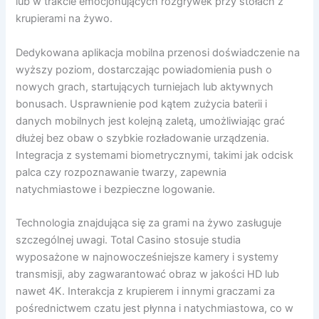
lub w trakcie emocjonujących rozgrywek przy stołach z
krupierami na żywo.
Dedykowana aplikacja mobilna przenosi doświadczenie na
wyższy poziom, dostarczając powiadomienia push o
nowych grach, startujących turniejach lub aktywnych
bonusach. Usprawnienie pod kątem zużycia baterii i
danych mobilnych jest kolejną zaletą, umożliwiając grać
dłużej bez obaw o szybkie rozładowanie urządzenia.
Integracja z systemami biometrycznymi, takimi jak odcisk
palca czy rozpoznawanie twarzy, zapewnia
natychmiastowe i bezpieczne logowanie.
Technologia znajdująca się za grami na żywo zasługuje
szczególnej uwagi. Total Casino stosuje studia
wyposażone w najnowocześniejsze kamery i systemy
transmisji, aby zagwarantować obraz w jakości HD lub
nawet 4K. Interakcja z krupierem i innymi graczami za
pośrednictwem czatu jest płynna i natychmiastowa, co w