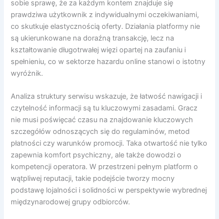
sobie sprawę, że za każdym kontem znajduje się
prawdziwa użytkownik z indywidualnymi oczekiwaniami,
co skutkuje elastycznością oferty. Działania platformy nie
są ukierunkowane na doraźną transakcję, lecz na
kształtowanie długotrwałej więzi opartej na zaufaniu i
spełnieniu, co w sektorze hazardu online stanowi o istotny
wyróżnik.
Analiza struktury serwisu wskazuje, że łatwość nawigacji i
czytelność informacji są tu kluczowymi zasadami. Gracz
nie musi poświęcać czasu na znajdowanie kluczowych
szczegółów odnoszących się do regulaminów, metod
płatności czy warunków promocji. Taka otwartość nie tylko
zapewnia komfort psychiczny, ale także dowodzi o
kompetencji operatora. W przestrzeni pełnym platform o
wątpliwej reputacji, takie podejście tworzy mocny
podstawę lojalności i solidności w perspektywie wybrednej
międzynarodowej grupy odbiorców.