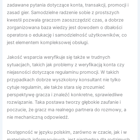
zadawane pytania dotyczące konta, transakcji, promocji i
zasad gier. Samodzielne radzenie sobie z prostszych
kwestii pozwala graczom zaoszczędzić czas, a dobrze
zorganizowana baza wiedzy jest dowodem o dbałości
operatora o edukację i samodzielność użytkowników, co
jest elementem kompleksowej obsługi.
Jakość wsparcia weryfikuje się także w trudnych
sytuacjach, takich jak problemy z weryfikacją konta czy
niejasności dotyczące regulaminu promocji. W takich
przypadkach dobrze wyszkolony konsultant nie tylko
cytuje regulamin, ale także stara się zrozumieć
perspektywę gracza i znaleźć konkretne, sprawiedliwe
rozwiązanie. Taka postawa tworzy głębokie zaufanie i
poczucie, że gracz ma realnego partnera do rozmowy, a
nie mechaniczną odpowiedź.
Dostępność w języku polskim, zarówno w czacie, jak i w
materiałach informacyjnych, jest niezbędna dla rodzimych