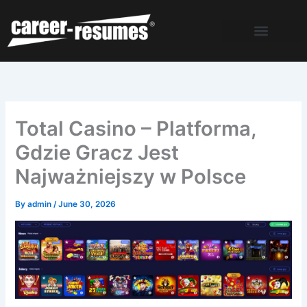
Skip
to
content
Total Casino – Platforma,
Gdzie Gracz Jest
Najważniejszy w Polsce
By
admin
/
June 30, 2026