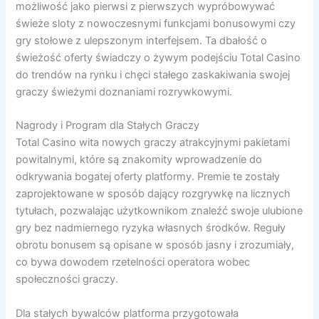
możliwość jako pierwsi z pierwszych wypróbowywać
świeże sloty z nowoczesnymi funkcjami bonusowymi czy
gry stołowe z ulepszonym interfejsem. Ta dbałość o
świeżość oferty świadczy o żywym podejściu Total Casino
do trendów na rynku i chęci stałego zaskakiwania swojej
graczy świeżymi doznaniami rozrywkowymi.
Nagrody i Program dla Stałych Graczy
Total Casino wita nowych graczy atrakcyjnymi pakietami
powitalnymi, które są znakomity wprowadzenie do
odkrywania bogatej oferty platformy. Premie te zostały
zaprojektowane w sposób dający rozgrywkę na licznych
tytułach, pozwalając użytkownikom znaleźć swoje ulubione
gry bez nadmiernego ryzyka własnych środków. Reguły
obrotu bonusem są opisane w sposób jasny i zrozumiały,
co bywa dowodem rzetelności operatora wobec
społeczności graczy.
Dla stałych bywalców platforma przygotowała