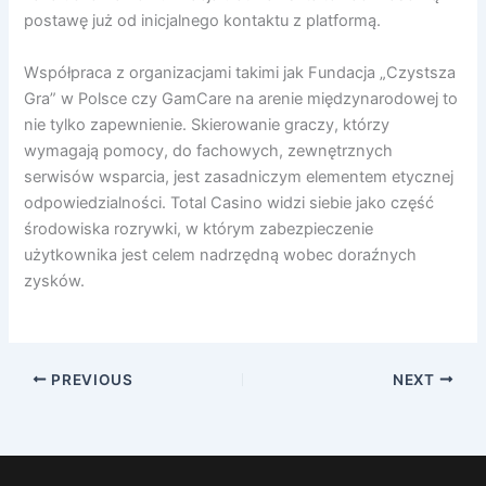
postawę już od inicjalnego kontaktu z platformą.
Współpraca z organizacjami takimi jak Fundacja „Czystsza
Gra” w Polsce czy GamCare na arenie międzynarodowej to
nie tylko zapewnienie. Skierowanie graczy, którzy
wymagają pomocy, do fachowych, zewnętrznych
serwisów wsparcia, jest zasadniczym elementem etycznej
odpowiedzialności. Total Casino widzi siebie jako część
środowiska rozrywki, w którym zabezpieczenie
użytkownika jest celem nadrzędną wobec doraźnych
zysków.
PREVIOUS
NEXT