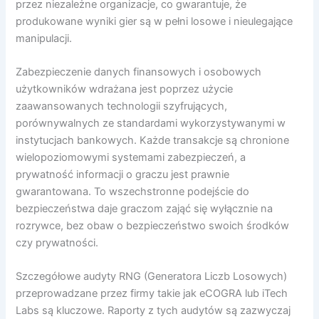
przez niezależne organizacje, co gwarantuje, że
produkowane wyniki gier są w pełni losowe i nieulegające
manipulacji.
Zabezpieczenie danych finansowych i osobowych
użytkowników wdrażana jest poprzez użycie
zaawansowanych technologii szyfrujących,
porównywalnych ze standardami wykorzystywanymi w
instytucjach bankowych. Każde transakcje są chronione
wielopoziomowymi systemami zabezpieczeń, a
prywatność informacji o graczu jest prawnie
gwarantowana. To wszechstronne podejście do
bezpieczeństwa daje graczom zająć się wyłącznie na
rozrywce, bez obaw o bezpieczeństwo swoich środków
czy prywatności.
Szczegółowe audyty RNG (Generatora Liczb Losowych)
przeprowadzane przez firmy takie jak eCOGRA lub iTech
Labs są kluczowe. Raporty z tych audytów są zazwyczaj