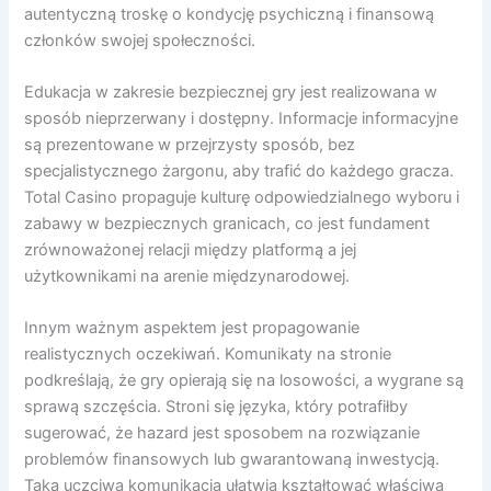
autentyczną troskę o kondycję psychiczną i finansową
członków swojej społeczności.
Edukacja w zakresie bezpiecznej gry jest realizowana w
sposób nieprzerwany i dostępny. Informacje informacyjne
są prezentowane w przejrzysty sposób, bez
specjalistycznego żargonu, aby trafić do każdego gracza.
Total Casino propaguje kulturę odpowiedzialnego wyboru i
zabawy w bezpiecznych granicach, co jest fundament
zrównoważonej relacji między platformą a jej
użytkownikami na arenie międzynarodowej.
Innym ważnym aspektem jest propagowanie
realistycznych oczekiwań. Komunikaty na stronie
podkreślają, że gry opierają się na losowości, a wygrane są
sprawą szczęścia. Stroni się języka, który potrafiłby
sugerować, że hazard jest sposobem na rozwiązanie
problemów finansowych lub gwarantowaną inwestycją.
Taka uczciwa komunikacja ułatwia kształtować właściwą