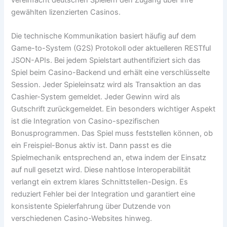
gewählten lizenzierten Casinos.
Die technische Kommunikation basiert häufig auf dem
Game-to-System (G2S) Protokoll oder aktuelleren RESTful
JSON-APIs. Bei jedem Spielstart authentifiziert sich das
Spiel beim Casino-Backend und erhält eine verschlüsselte
Session. Jeder Spieleinsatz wird als Transaktion an das
Cashier-System gemeldet. Jeder Gewinn wird als
Gutschrift zurückgemeldet. Ein besonders wichtiger Aspekt
ist die Integration von Casino-spezifischen
Bonusprogrammen. Das Spiel muss feststellen können, ob
ein Freispiel-Bonus aktiv ist. Dann passt es die
Spielmechanik entsprechend an, etwa indem der Einsatz
auf null gesetzt wird. Diese nahtlose Interoperabilität
verlangt ein extrem klares Schnittstellen-Design. Es
reduziert Fehler bei der Integration und garantiert eine
konsistente Spielerfahrung über Dutzende von
verschiedenen Casino-Websites hinweg.