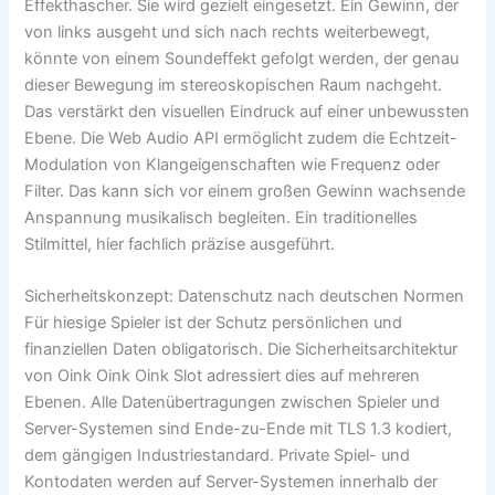
Effekthascher. Sie wird gezielt eingesetzt. Ein Gewinn, der
von links ausgeht und sich nach rechts weiterbewegt,
könnte von einem Soundeffekt gefolgt werden, der genau
dieser Bewegung im stereoskopischen Raum nachgeht.
Das verstärkt den visuellen Eindruck auf einer unbewussten
Ebene. Die Web Audio API ermöglicht zudem die Echtzeit-
Modulation von Klangeigenschaften wie Frequenz oder
Filter. Das kann sich vor einem großen Gewinn wachsende
Anspannung musikalisch begleiten. Ein traditionelles
Stilmittel, hier fachlich präzise ausgeführt.
Sicherheitskonzept: Datenschutz nach deutschen Normen
Für hiesige Spieler ist der Schutz persönlichen und
finanziellen Daten obligatorisch. Die Sicherheitsarchitektur
von Oink Oink Oink Slot adressiert dies auf mehreren
Ebenen. Alle Datenübertragungen zwischen Spieler und
Server-Systemen sind Ende-zu-Ende mit TLS 1.3 kodiert,
dem gängigen Industriestandard. Private Spiel- und
Kontodaten werden auf Server-Systemen innerhalb der