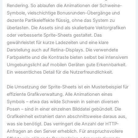
Rendering. So ablaufen die Animationen der Schweine-
Symbole, vielschichtige Bonusrunden-Übergänge und
dezente Partikeleffekte flüssig, ohne das System zu
überlasten. Die Assets sind als skalierbare Vektorgrafiken
oder verbesserte Sprite-Sheets gestaltet. Das
gewährleistet für kurze Ladezeiten und eine klare
Darstellung auch auf Retina-Displays. Die verwendete
Farbpalette und die Kontraste bieten selbst bei intensivem
Umgebungslicht auf mobilen Geräten gute Erkennbarkeit.
Ein wesentliches Detail für die Nutzerfreundlichkeit.
Die Umsetzung der Sprite-Sheets ist ein Musterbeispiel für
effiziente Grafikverwaltung. Alle Animationen eines
Symbols – etwa das wilde Schwein in seinen diversen
Posen – sind in einer einzelnen Bilddatei gebündelt. Die
Grafikeinheit extrahiert dann abschnittsweise daraus aus,
was sie benötigt. Das verringert die Anzahl der HTTP-
Anfragen an den Server erheblich. Für anspruchsvollere