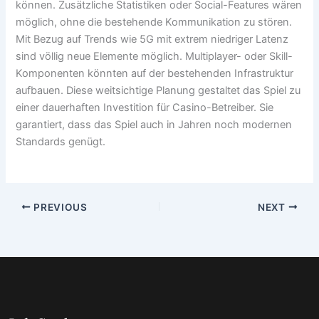
können. Zusätzliche Statistiken oder Social-Features wären
möglich, ohne die bestehende Kommunikation zu stören.
Mit Bezug auf Trends wie 5G mit extrem niedriger Latenz
sind völlig neue Elemente möglich. Multiplayer- oder Skill-
Komponenten könnten auf der bestehenden Infrastruktur
aufbauen. Diese weitsichtige Planung gestaltet das Spiel zu
einer dauerhaften Investition für Casino-Betreiber. Sie
garantiert, dass das Spiel auch in Jahren noch modernen
Standards genügt.
PREVIOUS
NEXT