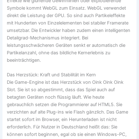
Effekte wie glühende Gewinnlinien oder explodierende
Symbole kommt WebGL zum Einsatz. WebGL verwendet
direkt die Leistung der GPU. So sind auch Partikeleffekte
mit Hunderten von Einzelelementen bei stabiler Framerate
umsetzbar. Die Entwickler haben zudem einen intelligenten
Detailgrad-Mechanismus integriert. Bei
leistungsschwächeren Geräten senkt er automatisch die
Partikelanzahl, ohne das bildliche Kernerlebnis zu
beeinträchtigen.
Das Herzstück: Kraft und Stabilität im Kern
Die Game-Engine ist das Herzstück von Oink Oink Oink
Slot. Sie ist so abgestimmt, dass das Spiel auch auf
betagten Geräten noch flüssig läuft. Wie heute
gebrauchlich setzen die Programmierer auf HTML5. Sie
verzichten auf alte Plug-ins wie Flash gänzlich. Das Game
startet sofort im Browser, ein Herunterladen ist nicht
erforderlich. Für Nutzer in Deutschland heißt das: Sie
können sofort beginnen, egal ob sie einen Windows-PC,