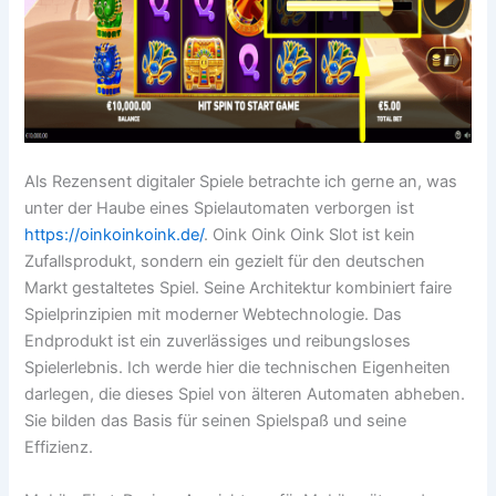
Als Rezensent digitaler Spiele betrachte ich gerne an, was
unter der Haube eines Spielautomaten verborgen ist
https://oinkoinkoink.de/
. Oink Oink Oink Slot ist kein
Zufallsprodukt, sondern ein gezielt für den deutschen
Markt gestaltetes Spiel. Seine Architektur kombiniert faire
Spielprinzipien mit moderner Webtechnologie. Das
Endprodukt ist ein zuverlässiges und reibungsloses
Spielerlebnis. Ich werde hier die technischen Eigenheiten
darlegen, die dieses Spiel von älteren Automaten abheben.
Sie bilden das Basis für seinen Spielspaß und seine
Effizienz.