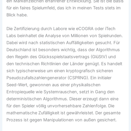
ein Markenzeichen erfahrener Entwicklung. Sie ist die Basis
für ein faires Spielumfeld, das ich in meinen Tests stets im
Blick habe.
Die Zertifizierung durch Labore wie eCOGRA oder iTech
Labs beinhaltet die Analyse von Millionen von Spielrunden.
Dabei wird nach statistischen Auffälligkeiten gesucht. Für
Deutschland ist besonders wichtig, dass der Algorithmus
den Regeln des Glücksspielstaatsvertrags (GlüStV) und
den technischen Richtlinien der Länder genügt. Es handelt
sich typischerweise um einen kryptografisch sicheren
Pseudozufallszahlengenerator (CSPRNG). Ein initialer
Seed-Wert, gewonnen aus einer physikalischen
Entropiequelle wie Systemrauschen, setzt in Gang den
deterministischen Algorithmus. Dieser erzeugt dann eine
für den Spieler völlig unvorhersehbare Zahlenfolge. Die
mathematische Zufälligkeit ist gewährleistet. Der gesamte
Prozess ist gegen Manipulationen von außen gesichert.