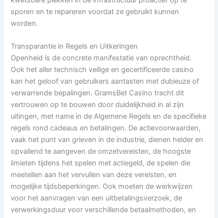
sporen en te repareren voordat ze gebruikt kunnen
worden.
Transparantie in Regels en Uitkeringen
Openheid is de concrete manifestatie van oprechtheid.
Ook het aller technisch veilige en gecertificeerde casino
kan het geloof van gebruikers aantasten met dubieuze of
verwarrende bepalingen. GramsBet Casino tracht dit
vertrouwen op te bouwen door duidelijkheid in al zijn
uitingen, met name in de Algemene Regels en de specifieke
regels rond cadeaus en betalingen. De actievoorwaarden,
vaak het punt van grieven in de industrie, dienen helder en
opvallend te aangeven de omzetvereisten, de hoogste
limieten tijdens het spelen met actiegeld, de spelen die
meetellen aan het vervullen van deze vereisten, en
mogelijke tijdsbeperkingen. Ook moeten de werkwijzen
voor het aanvragen van een uitbetalingsverzoek, de
verwerkingsduur voor verschillende betaalmethoden, en