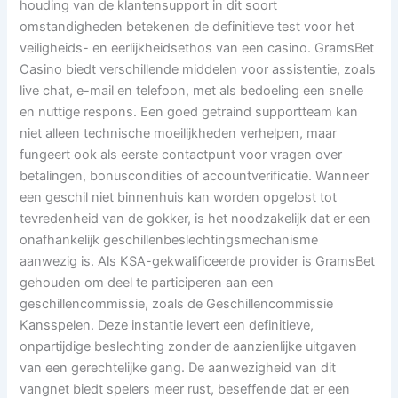
houding van de klantensupport in dit soort
omstandigheden betekenen de definitieve test voor het
veiligheids- en eerlijkheidsethos van een casino. GramsBet
Casino biedt verschillende middelen voor assistentie, zoals
live chat, e-mail en telefoon, met als bedoeling een snelle
en nuttige respons. Een goed getraind supportteam kan
niet alleen technische moeilijkheden verhelpen, maar
fungeert ook als eerste contactpunt voor vragen over
betalingen, bonuscondities of accountverificatie. Wanneer
een geschil niet binnenhuis kan worden opgelost tot
tevredenheid van de gokker, is het noodzakelijk dat er een
onafhankelijk geschillenbeslechtingsmechanisme
aanwezig is. Als KSA-gekwalificeerde provider is GramsBet
gehouden om deel te participeren aan een
geschillencommissie, zoals de Geschillencommissie
Kansspelen. Deze instantie levert een definitieve,
onpartijdige beslechting zonder de aanzienlijke uitgaven
van een gerechtelijke gang. De aanwezigheid van dit
vangnet biedt spelers meer rust, beseffende dat er een