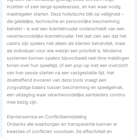
inzetten of zeer lange speelsessies, en kan waar nodig
maatregelen starten. Deze holistische blik op veiligheid –
die geldelijke, technische en persoonlijke bescherming
behelst – is wat een licentiehouder onderscheidt van een
verantwoordelijke licentiehouder. Het laat zien aan dat het
casino zijn spelers niet alleen als klanten behandelt, maar
als individuen voor wie welzijn een prioriteit is. Moderne
systemen kunnen spelers bijvoorbeeld real-time meldingen
tonen over hun speeltijd, of een pop-up met een overzicht
van hun sessie starten na een vastgestelde tijd. Het
doeltreffend invoeren van deze tools vraagt een
zorgvuldige balans tussen bescherming en speelgemak,
een uitdaging waar verantwoordelijke aanbieders continu
mee bezig zijn.
Klantenservice en Conflictbemiddeling
Ondanks alle waarborgen en transparantie kunnen er
kwesties of conflicten voordoen. De effectiviteit en