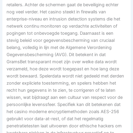
retailers. Achter de schermen gaat de beveiliging echter
nog veel verder. Het casino steekt in firewalls van
enterprise-niveau en intrusion detection systems die het
netwerk continu monitoren op verdachte activiteiten of
pogingen tot onbevoegde toegang. Daarnaast is een
stevig beleid voor gegevensbescherming van cruciaal
belang, volledig in lijn met de Algemene Verordening
Gegevensbescherming (AVG). Dit betekent in dat
GramsBet transparant moet zijn over welke data wordt
verzameld, hoe deze wordt toegepast en hoe lang deze
wordt bewaard. Spelerdata wordt niet gedeeld met derden
zonder expliciete toestemming, en spelers hebben het
recht hun gegevens in te zien, te corrigeren of te laten
wissen, wat bijdraagt aan een cultuur van respect voor de
persoonlijke levenssfeer. Specifiek kan dit betekenen dat
het casino moderne encryptiemethoden zoals AES-256
gebruikt voor data-at-rest, of dat het regelmatig
penetratietesten laat uitvoeren door ethische hackers om
kwetsbare plekken in de infrastructuur proactief op te