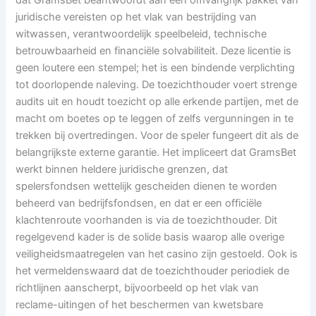
dat GramsBet beantwoordt aan een omvangrijk pakket van
juridische vereisten op het vlak van bestrijding van
witwassen, verantwoordelijk speelbeleid, technische
betrouwbaarheid en financiële solvabiliteit. Deze licentie is
geen loutere een stempel; het is een bindende verplichting
tot doorlopende naleving. De toezichthouder voert strenge
audits uit en houdt toezicht op alle erkende partijen, met de
macht om boetes op te leggen of zelfs vergunningen in te
trekken bij overtredingen. Voor de speler fungeert dit als de
belangrijkste externe garantie. Het impliceert dat GramsBet
werkt binnen heldere juridische grenzen, dat
spelersfondsen wettelijk gescheiden dienen te worden
beheerd van bedrijfsfondsen, en dat er een officiële
klachtenroute voorhanden is via de toezichthouder. Dit
regelgevend kader is de solide basis waarop alle overige
veiligheidsmaatregelen van het casino zijn gestoeld. Ook is
het vermeldenswaard dat de toezichthouder periodiek de
richtlijnen aanscherpt, bijvoorbeeld op het vlak van
reclame-uitingen of het beschermen van kwetsbare