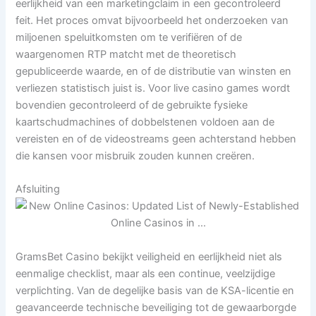
eerlijkheid van een marketingclaim in een gecontroleerd
feit. Het proces omvat bijvoorbeeld het onderzoeken van
miljoenen speluitkomsten om te verifiëren of de
waargenomen RTP matcht met de theoretisch
gepubliceerde waarde, en of de distributie van winsten en
verliezen statistisch juist is. Voor live casino games wordt
bovendien gecontroleerd of de gebruikte fysieke
kaartschudmachines of dobbelstenen voldoen aan de
vereisten en of de videostreams geen achterstand hebben
die kansen voor misbruik zouden kunnen creëren.
Afsluiting
GramsBet Casino bekijkt veiligheid en eerlijkheid niet als
eenmalige checklist, maar als een continue, veelzijdige
verplichting. Van de degelijke basis van de KSA-licentie en
geavanceerde technische beveiliging tot de gewaarborgde