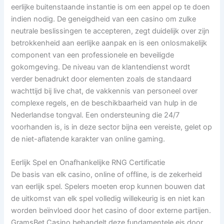
eerlijke buitenstaande instantie is om een appel op te doen
indien nodig. De geneigdheid van een casino om zulke
neutrale beslissingen te accepteren, zegt duidelijk over zijn
betrokkenheid aan eerlijke aanpak en is een onlosmakelijk
component van een professionele en beveiligde
gokomgeving. De niveau van de klantendienst wordt
verder benadrukt door elementen zoals de standaard
wachttijd bij live chat, de vakkennis van personeel over
complexe regels, en de beschikbaarheid van hulp in de
Nederlandse tongval. Een ondersteuning die 24/7
voorhanden is, is in deze sector bijna een vereiste, gelet op
de niet-aflatende karakter van online gaming.
Eerlijk Spel en Onafhankelijke RNG Certificatie
De basis van elk casino, online of offline, is de zekerheid
van eerlijk spel. Spelers moeten erop kunnen bouwen dat
de uitkomst van elk spel volledig willekeurig is en niet kan
worden beïnvloed door het casino of door externe partijen.
GramsBet Casino behandelt deze fundamentele eis door