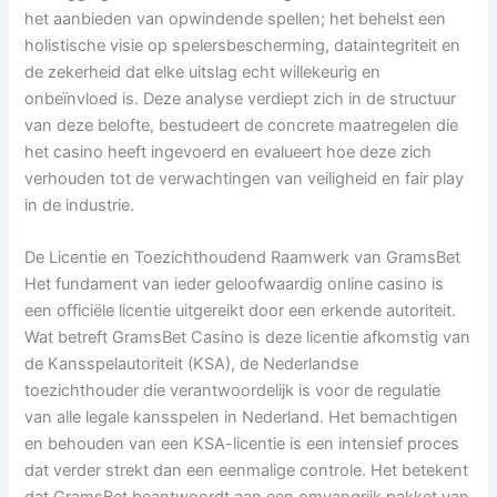
het aanbieden van opwindende spellen; het behelst een
holistische visie op spelersbescherming, dataintegriteit en
de zekerheid dat elke uitslag echt willekeurig en
onbeïnvloed is. Deze analyse verdiept zich in de structuur
van deze belofte, bestudeert de concrete maatregelen die
het casino heeft ingevoerd en evalueert hoe deze zich
verhouden tot de verwachtingen van veiligheid en fair play
in de industrie.
De Licentie en Toezichthoudend Raamwerk van GramsBet
Het fundament van ieder geloofwaardig online casino is
een officiële licentie uitgereikt door een erkende autoriteit.
Wat betreft GramsBet Casino is deze licentie afkomstig van
de Kansspelautoriteit (KSA), de Nederlandse
toezichthouder die verantwoordelijk is voor de regulatie
van alle legale kansspelen in Nederland. Het bemachtigen
en behouden van een KSA-licentie is een intensief proces
dat verder strekt dan een eenmalige controle. Het betekent