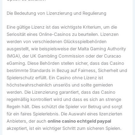
Die Bedeutung von Lizenzierung und Regulierung
Eine gültige Lizenz ist das wichtigste Kriterium, um die
Seriosität eines Online-Casinos zu beurteilen. Lizenzen
werden von verschiedenen Glücksspielbehörden
ausgestellt, wie beispielsweise der Malta Gaming Authority
(MGA), der UK Gambling Commission oder der Curacao
eGaming. Diese Behörden stellen sicher, dass das Casino
bestimmte Standards in Bezug auf Fairness, Sicherheit und
Spielerschutz erfüllt. Ein Casino ohne Lizenz ist
höchstwahrscheinlich unseriös und sollte gemieden
werden. Die Lizenzierung garantiert, dass das Casino
regelmäßig kontrolliert wird und dass es sich an strenge
Regeln hält. Dies schützt die Spieler vor Betrug und sorgt
für ein faires Spielerlebnis. Die Auswahl eines lizenzierten
Anbieters, der auch
online casino echtgeld paypal
akzeptiert, ist ein wichtiger Schritt zum sicheren Spielen.