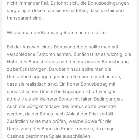
nicht immer der Fall. Es lohnt sich, die Bonusbedingungen
sorgfältig zu lesen, um sicherzustellen, dass sie fair und
transparent sind.
Worauf man bei Bonusangeboten achten sollte
Bei der Auswahl eines Bonusangebots sollte man auf
verschiedene Faktoren achten. Zunächst ist es wichtig, die
Höhe des Bonusbetrags und den maximalen Bonusbetrag
zu berücksichtigen. Darüber hinaus sollte man die
Umsatzbedingungen genau prüfen und darauf achten,
dass sie realistisch sind. Ein hoher Bonusbetrag mit
unrealistischen Umsatzbedingungen ist oft weniger
attraktiv als ein kleinerer Bonus mit fairen Bedingungen.
Auch die Gültigkeitsdauer des Bonus sollte beachtet
werden, da der Bonus nach Ablauf der Frist verfällt.
Zusätzlich sollte man prüfen, welche Spiele für die
Umsetzung des Bonus in Frage kommen, da einige
Casinos bestimmte Spiele ausschließen.