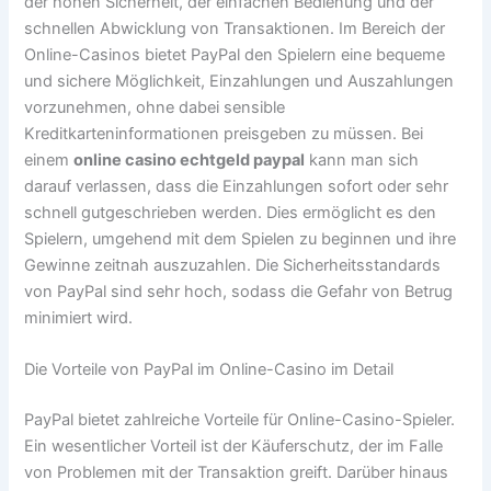
der hohen Sicherheit, der einfachen Bedienung und der
schnellen Abwicklung von Transaktionen. Im Bereich der
Online-Casinos bietet PayPal den Spielern eine bequeme
und sichere Möglichkeit, Einzahlungen und Auszahlungen
vorzunehmen, ohne dabei sensible
Kreditkarteninformationen preisgeben zu müssen. Bei
einem
online casino echtgeld paypal
kann man sich
darauf verlassen, dass die Einzahlungen sofort oder sehr
schnell gutgeschrieben werden. Dies ermöglicht es den
Spielern, umgehend mit dem Spielen zu beginnen und ihre
Gewinne zeitnah auszuzahlen. Die Sicherheitsstandards
von PayPal sind sehr hoch, sodass die Gefahr von Betrug
minimiert wird.
Die Vorteile von PayPal im Online-Casino im Detail
PayPal bietet zahlreiche Vorteile für Online-Casino-Spieler.
Ein wesentlicher Vorteil ist der Käuferschutz, der im Falle
von Problemen mit der Transaktion greift. Darüber hinaus