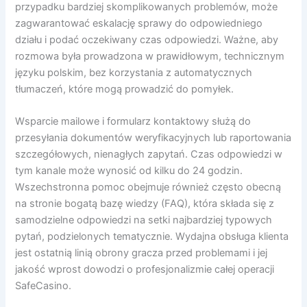
przypadku bardziej skomplikowanych problemów, może
zagwarantować eskalację sprawy do odpowiedniego
działu i podać oczekiwany czas odpowiedzi. Ważne, aby
rozmowa była prowadzona w prawidłowym, technicznym
języku polskim, bez korzystania z automatycznych
tłumaczeń, które mogą prowadzić do pomyłek.
Wsparcie mailowe i formularz kontaktowy służą do
przesyłania dokumentów weryfikacyjnych lub raportowania
szczegółowych, nienagłych zapytań. Czas odpowiedzi w
tym kanale może wynosić od kilku do 24 godzin.
Wszechstronna pomoc obejmuje również często obecną
na stronie bogatą bazę wiedzy (FAQ), która składa się z
samodzielne odpowiedzi na setki najbardziej typowych
pytań, podzielonych tematycznie. Wydajna obsługa klienta
jest ostatnią linią obrony gracza przed problemami i jej
jakość wprost dowodzi o profesjonalizmie całej operacji
SafeCasino.