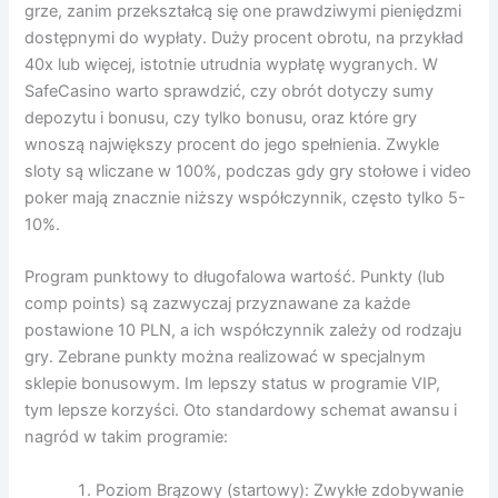
grze, zanim przekształcą się one prawdziwymi pieniędzmi
dostępnymi do wypłaty. Duży procent obrotu, na przykład
40x lub więcej, istotnie utrudnia wypłatę wygranych. W
SafeCasino warto sprawdzić, czy obrót dotyczy sumy
depozytu i bonusu, czy tylko bonusu, oraz które gry
wnoszą największy procent do jego spełnienia. Zwykle
sloty są wliczane w 100%, podczas gdy gry stołowe i video
poker mają znacznie niższy współczynnik, często tylko 5-
10%.
Program punktowy to długofalowa wartość. Punkty (lub
comp points) są zazwyczaj przyznawane za każde
postawione 10 PLN, a ich współczynnik zależy od rodzaju
gry. Zebrane punkty można realizować w specjalnym
sklepie bonusowym. Im lepszy status w programie VIP,
tym lepsze korzyści. Oto standardowy schemat awansu i
nagród w takim programie:
Poziom Brązowy (startowy): Zwykłe zdobywanie