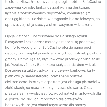
telefonu. Nieważne od wybranej drogi, mobilne SafeCasino
zapewnia komplet funkcji osiągalnych na desktopie,
łącznie z wykonywaniem depozytów, komunikacją z
obsługą klienta i udziałem w programie lojalnościowym, co
sprawia, że jest je rzeczywistym kasynem w kieszeni.
Opcje Płatności Dostosowane do Polskiego Rynku
Elastyczne i bezpieczne metody płatności są podstawą
komfortowego grania. SafeCasino oferuje gamę opcji
depozytów i wypłat przystosowanych do potrzeb polskich
graczy. Dominują tutaj błyskawiczne przelewy online, takie
jak Przelewy24 czy BLIK, które stały standardem w kraju.
Dostępne są także tradycyjne przelewy bankowe, karty
płatnicze (Visa/Mastercard) oraz znane portfele
elektroniczne. Istotnym aspektem jest obsługa płatności w
złotówkach, co usuwa koszty przewalutowania. Czas
przetwarzania wypłat jest różny, od natychmiastowych dla
e-portfeli do kilku dni roboczych dla przelewów
bankowych, co jest charakterystyczne dla branży.