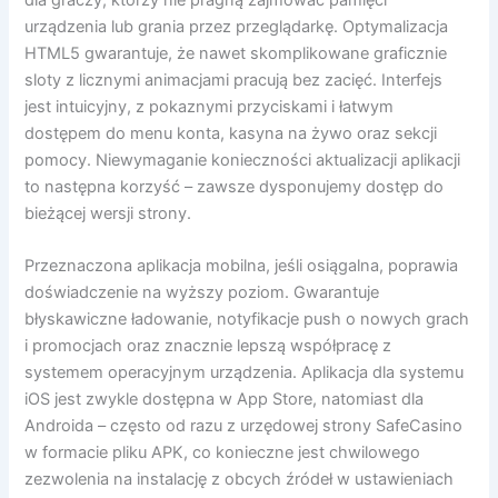
urządzenia lub grania przez przeglądarkę. Optymalizacja
HTML5 gwarantuje, że nawet skomplikowane graficznie
sloty z licznymi animacjami pracują bez zacięć. Interfejs
jest intuicyjny, z pokaznymi przyciskami i łatwym
dostępem do menu konta, kasyna na żywo oraz sekcji
pomocy. Niewymaganie konieczności aktualizacji aplikacji
to następna korzyść – zawsze dysponujemy dostęp do
bieżącej wersji strony.
Przeznaczona aplikacja mobilna, jeśli osiągalna, poprawia
doświadczenie na wyższy poziom. Gwarantuje
błyskawiczne ładowanie, notyfikacje push o nowych grach
i promocjach oraz znacznie lepszą współpracę z
systemem operacyjnym urządzenia. Aplikacja dla systemu
iOS jest zwykle dostępna w App Store, natomiast dla
Androida – często od razu z urzędowej strony SafeCasino
w formacie pliku APK, co konieczne jest chwilowego
zezwolenia na instalację z obcych źródeł w ustawieniach