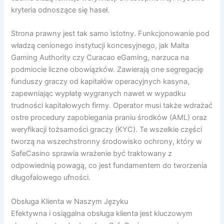
kryteria odnoszące się haseł.
Strona prawny jest tak samo istotny. Funkcjonowanie pod
władzą cenionego instytucji koncesyjnego, jak Malta
Gaming Authority czy Curacao eGaming, narzuca na
podmiocie liczne obowiązków. Zawierają one segregację
funduszy graczy od kapitałów operacyjnych kasyna,
zapewniając wypłatę wygranych nawet w wypadku
trudności kapitałowych firmy. Operator musi także wdrażać
ostre procedury zapobiegania praniu środków (AML) oraz
weryfikacji tożsamości graczy (KYC). Te wszelkie części
tworzą na wszechstronny środowisko ochrony, który w
SafeCasino sprawia wrażenie być traktowany z
odpowiednią powagą, co jest fundamentem do tworzenia
długofalowego ufności.
Obsługa Klienta w Naszym Języku
Efektywna i osiągalna obsługa klienta jest kluczowym