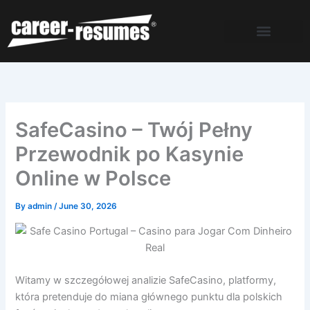
Skip
to
content
SafeCasino – Twój Pełny
Przewodnik po Kasynie
Online w Polsce
By
admin
/
June 30, 2026
Witamy w szczegółowej analizie SafeCasino, platformy,
która pretenduje do miana głównego punktu dla polskich