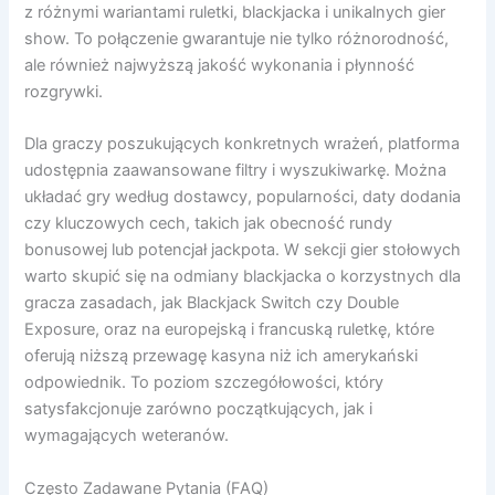
z różnymi wariantami ruletki, blackjacka i unikalnych gier
show. To połączenie gwarantuje nie tylko różnorodność,
ale również najwyższą jakość wykonania i płynność
rozgrywki.
Dla graczy poszukujących konkretnych wrażeń, platforma
udostępnia zaawansowane filtry i wyszukiwarkę. Można
układać gry według dostawcy, popularności, daty dodania
czy kluczowych cech, takich jak obecność rundy
bonusowej lub potencjał jackpota. W sekcji gier stołowych
warto skupić się na odmiany blackjacka o korzystnych dla
gracza zasadach, jak Blackjack Switch czy Double
Exposure, oraz na europejską i francuską ruletkę, które
oferują niższą przewagę kasyna niż ich amerykański
odpowiednik. To poziom szczegółowości, który
satysfakcjonuje zarówno początkujących, jak i
wymagających weteranów.
Często Zadawane Pytania (FAQ)