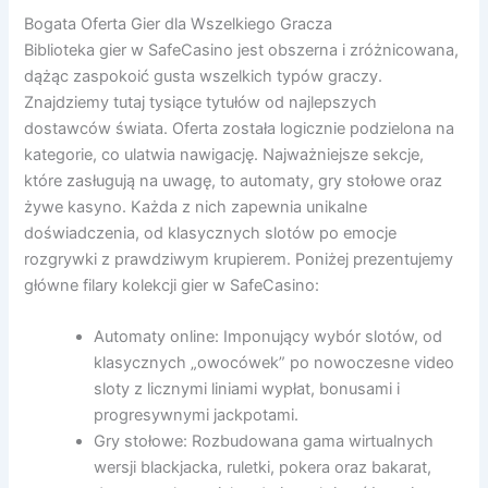
Bogata Oferta Gier dla Wszelkiego Gracza
Biblioteka gier w SafeCasino jest obszerna i zróżnicowana,
dążąc zaspokoić gusta wszelkich typów graczy.
Znajdziemy tutaj tysiące tytułów od najlepszych
dostawców świata. Oferta została logicznie podzielona na
kategorie, co ulatwia nawigację. Najważniejsze sekcje,
które zasługują na uwagę, to automaty, gry stołowe oraz
żywe kasyno. Każda z nich zapewnia unikalne
doświadczenia, od klasycznych slotów po emocje
rozgrywki z prawdziwym krupierem. Poniżej prezentujemy
główne filary kolekcji gier w SafeCasino:
Automaty online: Imponujący wybór slotów, od
klasycznych „owocówek” po nowoczesne video
sloty z licznymi liniami wypłat, bonusami i
progresywnymi jackpotami.
Gry stołowe: Rozbudowana gama wirtualnych
wersji blackjacka, ruletki, pokera oraz bakarat,