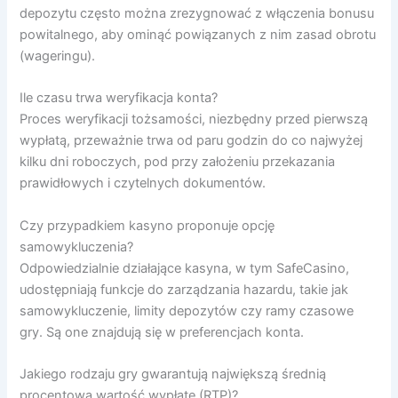
depozytu często można zrezygnować z włączenia bonusu
powitalnego, aby ominąć powiązanych z nim zasad obrotu
(wageringu).
Ile czasu trwa weryfikacja konta?
Proces weryfikacji tożsamości, niezbędny przed pierwszą
wypłatą, przeważnie trwa od paru godzin do co najwyżej
kilku dni roboczych, pod przy założeniu przekazania
prawidłowych i czytelnych dokumentów.
Czy przypadkiem kasyno proponuje opcję
samowykluczenia?
Odpowiedzialnie działające kasyna, w tym SafeCasino,
udostępniają funkcje do zarządzania hazardu, takie jak
samowykluczenie, limity depozytów czy ramy czasowe
gry. Są one znajdują się w preferencjach konta.
Jakiego rodzaju gry gwarantują największą średnią
procentową wartość wypłatę (RTP)?