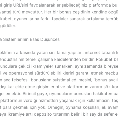
 giriş URL’sini faydalanarak erişebileceğiniz platformda bu
avantaj türü mevcuttur. Her bir bonus çeşidinin kendine özg
okubet, oyuncularına farklı faydalar sunarak ortalama tecrü
 güdüler.
ma Sistemlerinin Esas Düşüncesi
klifinin arkasında yatan sınırlama yapıları, internet tabanlı
ndüstrisinin temel çalışma kaidelerinden biridir. Rokubet b
yunculara çekici ikramiyeler sunarken, aynı zamanda bireyse
i ve operasyonel sürdürülebilirliklerini garanti etmek mecbu
ın ana felsefesi, bonusların suistimal edilmesini, “bonus avcıl
dışı kar elde etme girişimlerini ve platformun zarara söz k
ellemektir. Birincil gaye, oyuncuların bonusları hakikaten b
platformun verdiği hizmetleri yaşamak için kullanmasını teş
rf para çekmek için yok. Örneğin, oynama koşulları, ek avan
eya ikramiye artı depozito tutarının belirli bir sayıda sefer 