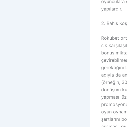
oyunculara o
yapılardır.
2. Bahis Koş
Rokubet ort
sık karşılaşı
bonus miktar
çevirebilmes
gerektiğini 
adıyla da an
(örneğin, 30
dönüşüm kur
yapması lüz
promosyonu 
oyun oynama
şartlarını b
aşaması, oyn