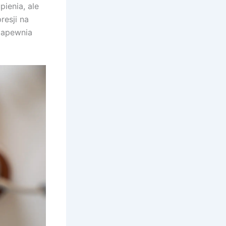
ienia, ale
resji na
 zapewnia