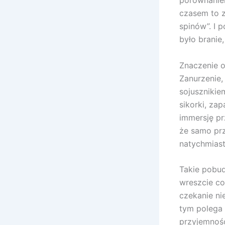
czasem to z
spinów”. I 
było branie,
Znaczenie o
Zanurzenie,
sojusznikie
sikorki, zap
immersję pr
że samo prz
natychmiast
Takie pobu
wreszcie co
czekanie ni
tym polega 
przyjemność