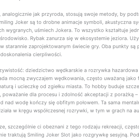
, analogicznie jak przyroda, stosują swoje metody, by pod
iling Joker są to drobne animacje symboli, akustyczna sy
h wygranych, uśmiech Jokera. To wszystko kształtuje jedno
środowisko. Rybak zanurza się w ekosystemie jeziora. Uż
 w starannie zaprojektowanym świecie gry. Oba punkty s
doskonalenia cierpliwości.
zywistość: dziedzictwo wędkarskie a rozrywka hazardowa
iada mocną zwyczajem wędkowania, często uważaną jako 
naturą i ucieczkę od zgiełku miasta. To hobby buduje szcz
i, poważanie dla procesu i zdolność akceptacji z porażką –
d nad wodę kończy się obfitym połowem. Ta sama mental
ziała w kręgu współczesnej rozrywki, w tym w grach na a
ze, szczególnie ci obeznani z tego rodzaju rekreacji, częst
e traktują Smiling Joker Slot jako rozgrywkę sesyjną. P