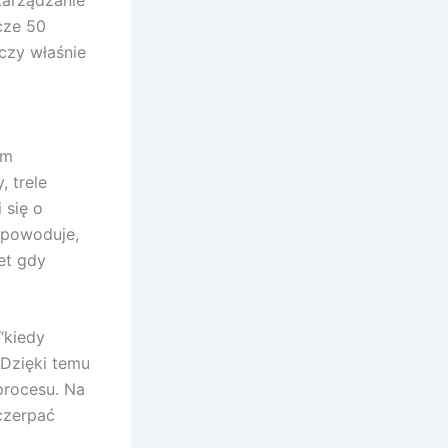
cze 50
czy właśnie
ym
, trele
 się o
 powoduje,
et gdy
“kiedy
 Dzięki temu
procesu. Na
 czerpać