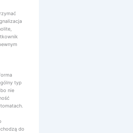
trzymać
gnalizacja
lite,
ytkownik
ą pewnym
forma
ególny typ
 bo nie
ność
utomatach.
o
odchodzą do