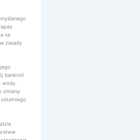
zemyślanego
zapas
ta na
ne zasady
 jego
j bankroll
ć wody.
o zmiany
 ostatniego
gdzie
arstwie
Zarządzanie