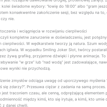
 kolei świadome wybory: “łowię do 18:00” albo “gram jesz
potem konsekwentne zakończenie sesji, bez względu na to, 
 czy nie.
toczenia i wciągnięcia w rozwijaniu cierpliwości
 czyli kompletne zanurzenie w doświadczeniu, jest potężn
m cierpliwości. W wędkarstwie tworzy ją natura. Szum wody
ach igliwia. W wypadku Smiling Joker Slot, twórcy postarali
zez żywą grafikę, przyjemne dźwięki i płynne animacje. To
ebywanie “w grze” lub “nad wodą” jest zadowalające, naw
owe wyniki nie przychodzą.
dzenie zmysłów odciąga uwagę od uporczywego myślenia 
ś się zdarzy?”. Przesuwa ciężar z zadania na samą proces.
e jest traconiem czasu, ale cenną, odprężającą elementem 
odmienność między kimś, kto się irytuje, a kimś, kto umie
 z danej chwili.