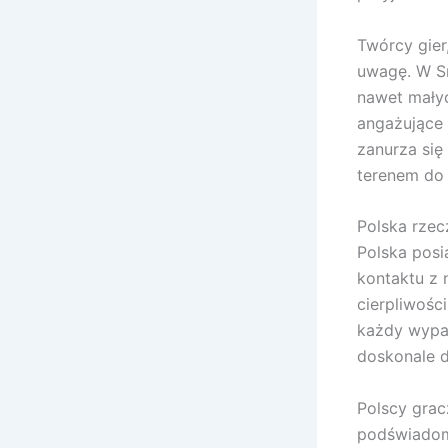
Twórcy gier
uwagę. W Sm
nawet małyc
angażujące 
zanurza się
terenem do 
Polska rzec
Polska pos
kontaktu z 
cierpliwośc
każdy wypa
doskonale d
Polscy grac
podświadomi