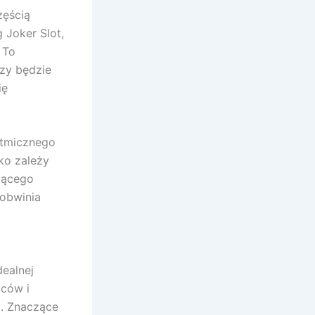
zęścią
 Joker Slot,
 To
zy będzie
ię
ytmicznego
ko zależy
jącego
 obwinia
dealnej
oców i
i. Znaczące