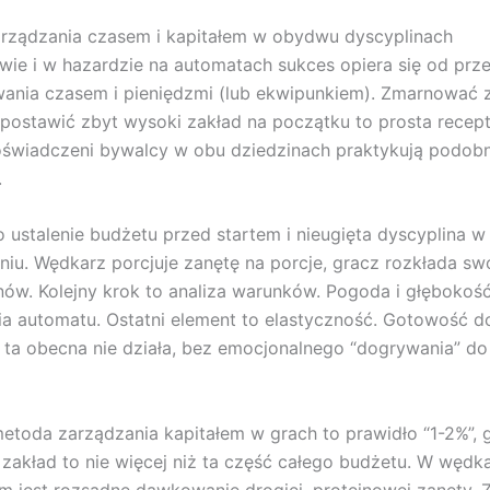
arządzania czasem i kapitałem w obydwu dyscyplinach
ie i w hazardzie na automatach sukces opiera się od pr
ania czasem i pieniędzmi (lub ekwipunkiem). Zmarnować 
 postawić zbyt wysoki zakład na początku to prosta recep
oświadczeni bywalcy w obu dziedzinach praktykują podob
.
 ustalenie budżetu przed startem i nieugięta dyscyplina w
niu. Wędkarz porcjuje zanętę na porcje, gracz rozkłada swó
inów. Kolejny krok to analiza warunków. Pogoda i głębokoś
a automatu. Ostatni element to elastyczność. Gotowość d
y ta obecna nie działa, bez emocjonalnego “dogrywania” do
etoda zarządzania kapitałem w grach to prawidło “1-2%”, 
zakład to nie więcej niż ta część całego budżetu. W wędk
 jest rozsądne dawkowanie drogiej, proteinowej zanęty. 