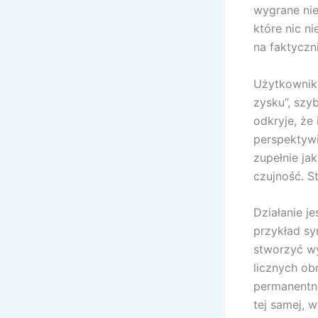
wygrane nie
które nic n
na faktyczn
Użytkownik,
zysku”, szy
odkryje, że
perspektywi
zupełnie jak
czujność. S
Działanie j
przykład sy
stworzyć wy
licznych ob
permanentne
tej samej,