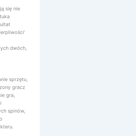
ą się nie
tuka
ultat
erpliwości’
tych dwóch,
nie sprzętu,
czony gracz
ie gra,
i
ych spinów,
o
kteru.