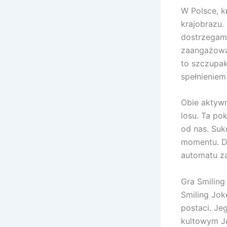
W Polsce, kr
krajobrazu.
dostrzegamy
zaangażowan
to szczupak
spełnieniem
Obie aktywn
losu. Ta po
od nas. Suk
momentu. Dl
automatu za
Gra Smiling
Smiling Jok
postaci. Je
kultowym J