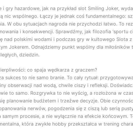
i gry hazardowe, jak na przykład slot Smiling Joker, wydaj
ą nic wspólnego. Łączy je jednak coś fundamentalnego: sz
a. W obu sytuacjach nagroda nie przychodzi łatwo. To rez
nowania i konsekwencji. Sprawdźmy, jak filozofia ‘sportu ci
ę nad polskimi wodami i podczas gry w kultowego Slota z
tym Jokerem. Odnajdziemy punkt wspólny dla miłośników 
ległych, dziedzin.
ierpliwości: co spaja wędkarza z graczem?
a sukces to nie samo branie. To cały rytuał: przygotowywa
iny obserwacji nad wodą, chwile ciszy i refleksji. Doświad
ie to samo. Rozgrywka to nie wyścig, a rozłożona w czas
 się planowanie budżetem i trzeźwe decyzje. Obie czynnośc
opanowania nerwów, pogodzenia się z ciszą lub serią pust
a samym procesie, a nie wyłącznie na efekcie końcowym. T
mentalna, która zwykłe hobby przekształca w trening chara