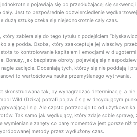
jednokrotnie pojawiają się po przedłużającej się sekwencji
ie dały. Jest to bezpośrednie odzwierciedlenie wędkarzowe
ie dużą sztukę czeka się niejednokrotnie cały czas.
 który zabiera się do tego tytułu z podejściem “błyskawic
bko się podda. Osoba, który zaakceptuje jej właściwy przeb
 istota to kontrolowanie kapitałem i emocjami w długoterm
e. Bonusy, jak bezpłatne obroty, pojawiają się niespodziew
 nagłe zacięcie. Doceniają tych, którzy się nie poddają i pr
tanowi to wartościowa nauka przemyślanego wytrwania.
est skonstruowana tak, by wynagradzać determinację, a nie 
mbol Wild (Dzika) potrafi pojawić się w decydującym punkc
grywającą linię. Ale często potrzebuje to od użytkownika
rotów. Tak samo jak wędkujący, który zdaje sobie sprawę, 
 wymienianie zanęty co parę momentów jest gorsze niż tr
 wypróbowanej metody przez wydłużony czas.