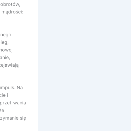
 obrotów,
j mądrości:
znego
ieg,
inowej
anie,
zejawiają
impuls. Na
ie i
 przetrwania
że
zymanie się