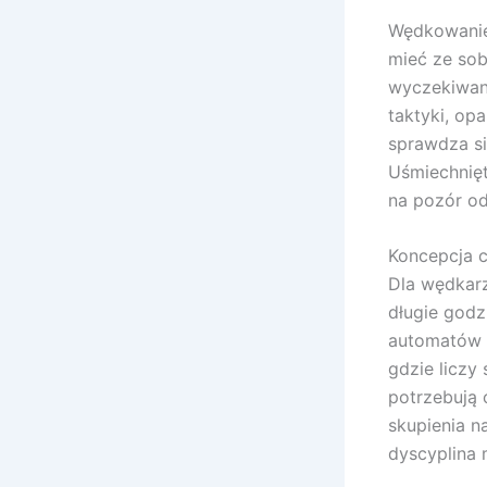
Wędkowanie 
mieć ze sob
wyczekiwani
taktyki, opa
sprawdza si
Uśmiechnię
na pozór od
Koncepcja c
Dla wędkarz
długie godz
automatów w
gdzie liczy
potrzebują 
skupienia n
dyscyplina 