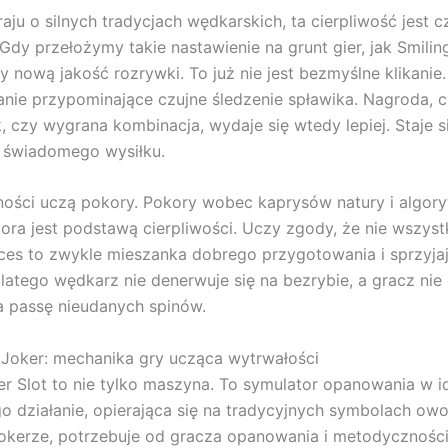
aju o silnych tradycjach wędkarskich, ta cierpliwość jest c
 Gdy przełożymy takie nastawienie na grunt gier, jak Smiling
 nową jakość rozrywki. To już nie jest bezmyślne klikanie.
ie przypominające czujne śledzenie spławika. Nagroda, c
, czy wygrana kombinacja, wydaje się wtedy lepiej. Staje s
 świadomego wysiłku.
ości uczą pokory. Pokory wobec kaprysów natury i algor
kora jest podstawą cierpliwości. Uczy zgody, że nie wszyst
ces to zwykle mieszanka dobrego przygotowania i sprzyja
atego wędkarz nie denerwuje się na bezrybie, a gracz nie
 passę nieudanych spinów.
 Joker: mechanika gry ucząca wytrwałości
er Slot to nie tylko maszyna. To symulator opanowania w i
go działanie, opierająca się na tradycyjnych symbolach ow
okerze, potrzebuje od gracza opanowania i metodycznośc