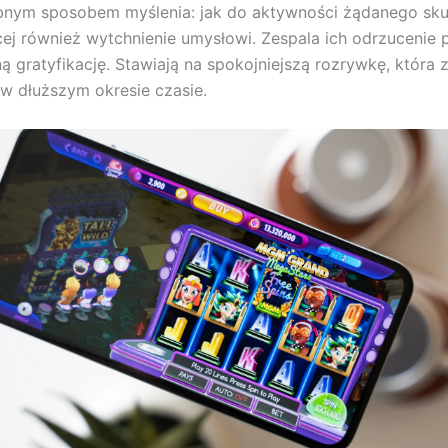
bnym sposobem myślenia: jak do aktywności żądanego skup
ej również wytchnienie umysłowi. Zespala ich odrzucenie p
ą gratyfikację. Stawiają na spokojniejszą rozrywkę, która
 w dłuższym okresie czasie.