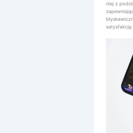
niej z podo
zapewniając
błyskawiczn
satysfakcję