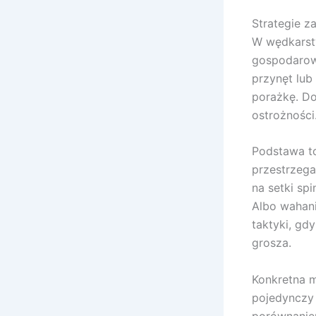
Strategie z
W wędkarstw
gospodarow
przynęt lub
porażkę. D
ostrożności
Podstawa to
przestrzega
na setki sp
Albo wahani
taktyki, gd
grosza.
Konkretna m
pojedynczy 
porównaniem