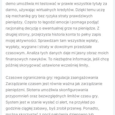
demo umożliwia mi testować w prawie wszystkie tytuły za
darmo, używając wirtualnych kredytów. Dzięki temu uczę
się mechanikę gry bez ryzyka straty prawdziwych
pieniędzy. Często to łagodzi emocje i pomaga podjąć
racjonalną decyzję o ewentualnej grze na pieniądze. Z
drugiej strony, przejrzysta historia konta to pełny zapis
mojej aktywności. Sprawdzam tam wszystkie wpłaty,
wypłaty, wygrane i straty w dowolnym przedziale
czasowym. Analiza tych danych daje mi jasny obraz moich
finansowych nawyków. To niezbędne informacje, jeśli chcę
później skorygować ustawione wcześniej limity.
Czasowe ograniczenia gry: regulacja zaangażowania
Zarządzanie czasem jest równie ważna jak zarządzanie
pieniędzmi. Sloterra umożliwia skonfigurowania
przypomnień oraz bezwzględnych limitów czasu gry.
System jest w stanie wysłać ci alert, na przykład po
godzinie ciągłej zabawy, byś zrobił przerwę. Ponadto,
można skorzystać z opcji nałożenia dziennego lub