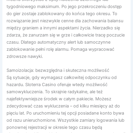
tygodniowego maksimum. Po jego przekroczeniu dostęp
do gier zostaje zablokowany do końca tego okresu. To
rozwiązanie jest niezwykle cenne dla zachowania balansu
między graniem a innymi aspektami życia. Nierzadko się
zdarza, że zanurzam się w grze i całkowicie tracę poczucie
czasu. Dlatego automatyczny alert lub samoczynne
zablokowanie pełni rolę alarmu. Pomaga wypracować
zdrowsze nawyki.
Samoizolacja: bezwzględna i skuteczna możliwość
Są sytuacje, gdy wymagasz całkowitej odpoczynku od
hazardu. Sloterra Casino oferuje wtedy możliwość
samowykluczenia. To skrajnie radykalne, ale też
najefektywniejsze środek w całym pakiecie. Możesz
zdecydować czas wykluczenia – od kilku miesięcy aż do
pięciu lat. Po uruchomieniu tej opcji posiadane konto bywa
od razu unieruchomione. Wszystkie zamiary logowania lub
ponownej rejestracji w okresie tego czasu będą