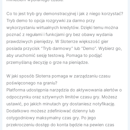
Co to jest tryb gry demonstracyjnej i jak z niego korzystać?
Tryb demo to opcja rozgrywki za darmo przy
wykorzystaniu wirtualnych kredytów. Dzięki temu można
poznać z regułami i funkcjami gry bez obawy wydania
prawdziwych pieniędzy. W Sloterrze większość gier
posiada przycisk “Tryb darmowy” lub “Demo”. Wybierz go,
aby uruchomić sesję testową. Pomaga to podjąć
przemyślaną decyzję o grze na pieniądze.
W jaki sposób Sloterra pomaga w zarządzaniu czasu
poświęconego na graniu?
Platforma udostępnia narzędzia do aktywowania alertów o
odpoczynku oraz sztywnych limitów czasu gry. Możesz
ustawić, po jakich minutach gry dostaniesz notyfikację.
Dodatkowo możesz zdefiniować dzienny lub
cotygodniowy maksymalny czas gry. Po jego
przekroczeniu dostęp do konta będzie na pewien czas