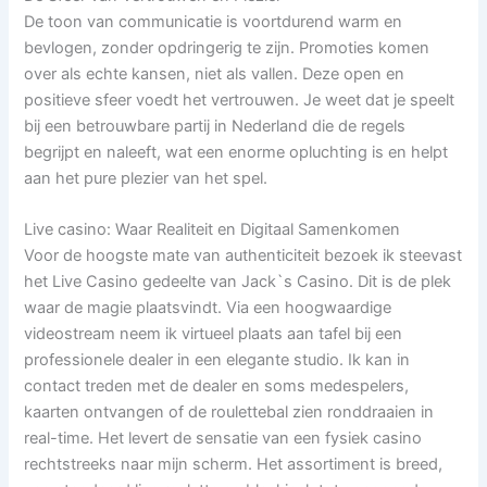
De toon van communicatie is voortdurend warm en
bevlogen, zonder opdringerig te zijn. Promoties komen
over als echte kansen, niet als vallen. Deze open en
positieve sfeer voedt het vertrouwen. Je weet dat je speelt
bij een betrouwbare partij in Nederland die de regels
begrijpt en naleeft, wat een enorme opluchting is en helpt
aan het pure plezier van het spel.
Live casino: Waar Realiteit en Digitaal Samenkomen
Voor de hoogste mate van authenticiteit bezoek ik steevast
het Live Casino gedeelte van Jack`s Casino. Dit is de plek
waar de magie plaatsvindt. Via een hoogwaardige
videostream neem ik virtueel plaats aan tafel bij een
professionele dealer in een elegante studio. Ik kan in
contact treden met de dealer en soms medespelers,
kaarten ontvangen of de roulettebal zien ronddraaien in
real-time. Het levert de sensatie van een fysiek casino
rechtstreeks naar mijn scherm. Het assortiment is breed,