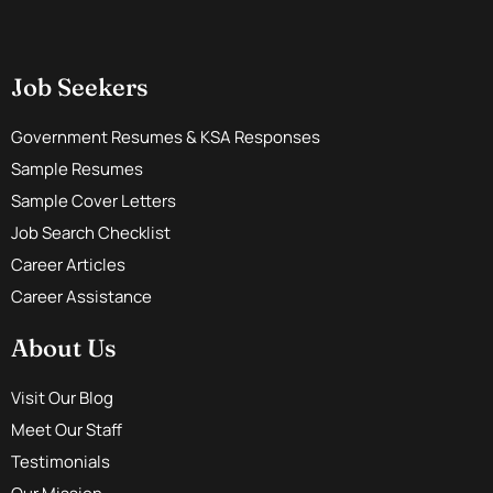
Job Seekers
Government Resumes & KSA Responses
Sample Resumes
Sample Cover Letters
Job Search Checklist
Career Articles
Career Assistance
About Us
Visit Our Blog
Meet Our Staff
Testimonials