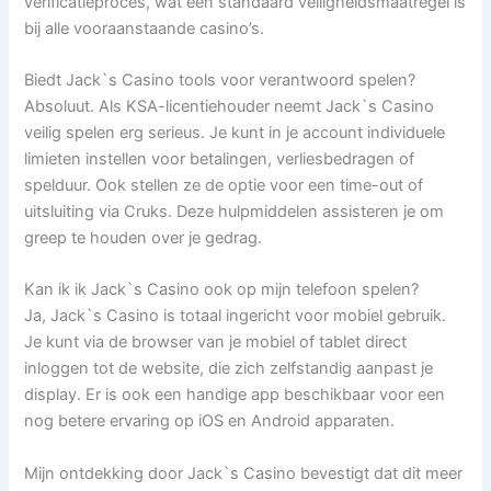
verificatieproces, wat een standaard veiligheidsmaatregel is
bij alle vooraanstaande casino’s.
Biedt Jack`s Casino tools voor verantwoord spelen?
Absoluut. Als KSA-licentiehouder neemt Jack`s Casino
veilig spelen erg serieus. Je kunt in je account individuele
limieten instellen voor betalingen, verliesbedragen of
spelduur. Ook stellen ze de optie voor een time-out of
uitsluiting via Cruks. Deze hulpmiddelen assisteren je om
greep te houden over je gedrag.
Kan ik ik Jack`s Casino ook op mijn telefoon spelen?
Ja, Jack`s Casino is totaal ingericht voor mobiel gebruik.
Je kunt via de browser van je mobiel of tablet direct
inloggen tot de website, die zich zelfstandig aanpast je
display. Er is ook een handige app beschikbaar voor een
nog betere ervaring op iOS en Android apparaten.
Mijn ontdekking door Jack`s Casino bevestigt dat dit meer