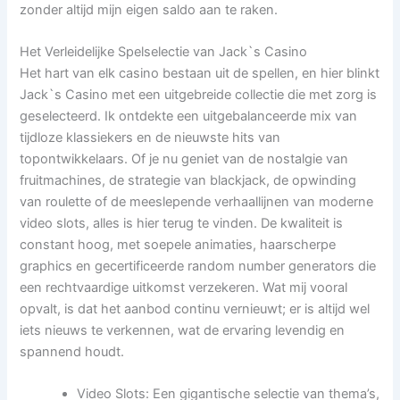
zonder altijd mijn eigen saldo aan te raken.
Het Verleidelijke Spelselectie van Jack`s Casino
Het hart van elk casino bestaan uit de spellen, en hier blinkt
Jack`s Casino met een uitgebreide collectie die met zorg is
geselecteerd. Ik ontdekte een uitgebalanceerde mix van
tijdloze klassiekers en de nieuwste hits van
topontwikkelaars. Of je nu geniet van de nostalgie van
fruitmachines, de strategie van blackjack, de opwinding
van roulette of de meeslepende verhaallijnen van moderne
video slots, alles is hier terug te vinden. De kwaliteit is
constant hoog, met soepele animaties, haarscherpe
graphics en gecertificeerde random number generators die
een rechtvaardige uitkomst verzekeren. Wat mij vooral
opvalt, is dat het aanbod continu vernieuwt; er is altijd wel
iets nieuws te verkennen, wat de ervaring levendig en
spannend houdt.
Video Slots: Een gigantische selectie van thema’s,