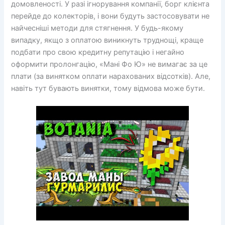
домовленості. У разі ігнорування компанії, борг клієнта
перейде до колекторів, і вони будуть застосовувати не
найчесніші методи для стягнення. У будь-якому
випадку, якщо з оплатою виникнуть труднощі, краще
подбати про свою кредитну репутацію і негайно
оформити пролонгацію, «Мані Фо Ю» не вимагає за це
плати (за винятком оплати нарахованих відсотків). Але,
навіть тут бувають винятки, тому відмова може бути.