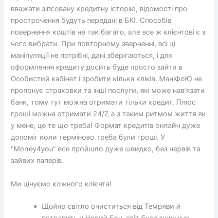
вважати зіпсовану кредитну історію, відомості про
прострочення будуть передані в БКІ. Способів
повернення коштів не так багато, але все ж клієнтові є з
чого вибрати. При повторному зверненні, всі ці
маніпуляції не потрібні, дані зберігаються, і для
оформлення кредиту досить буде просто зайти в
Особистий кабінет і зробити кілька кліків. МаніФоЮ не
пропонує страховки та інші послуги, які може нав’язати
банк, тому тут можна отримати тільки кредит. Плюс
гроші можна отримати 24/7, а з таким ритмом життя як
у мене, це те що треба! Формат кредитів онлайн дуже
допоміг коли терміново треба були гроші. У
“Money4you” все пройшло дуже швидко, без нервів та
зайвих паперів.
Ми цінуємо кожного клієнта!
Щойно світло очиститься від Темряви й
потрапить у Новий Еон, світ буде знищено