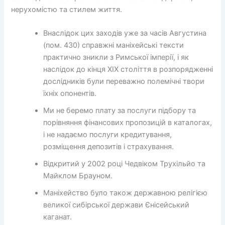
нерухомістю та стилем життя.
Внаслідок цих заходів уже за часів Августина
(пом. 430) справжні маніхейські тексти
практично зникли з Римської імперії, і як
наслідок до кінця XIX століття в розпорядженні
дослідників були переважно полемічні твори
їхніх опонентів.
Ми не беремо плату за послуги підбору та
порівняння фінансових пропозицій в каталогах,
і не надаємо послуги кредитування,
розміщення депозитів і страхування.
Відкритий у 2002 році Чедвіком Трухільйо та
Майклом Брауном.
Маніхейство було також державною релігією
великої сибірської держави Єнісейський
каганат.