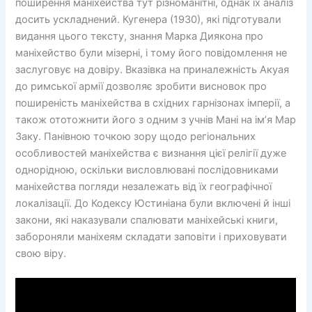
поширення маніхейства тут різноманітні, однак їх аналіз
досить ускладнений. Кугенера (1930), які підготували
видання цього тексту, знання Марка Диякона про
маніхейство були мізерні, і тому його повідомлення не
заслуговує на довіру. Вказівка ​​на приналежність Акуая
до римської армії дозволяє зробити висновок про
поширеність маніхейства в східних гарнізонах імперії, а
також ототожнити його з одним з учнів Мані на ім’я Мар
Заку. Панівною точкою зору щодо регіональних
особливостей маніхейства є визнання цієї релігії дуже
однорідною, оскільки висловлювані послідовниками
маніхейства погляди незалежать від їх географічної
локалізації. До Кодексу Юстиніана були включені й інші
закони, які наказували спалювати маніхейські книги,
забороняли маніхеям складати заповіти і приховувати
свою віру.