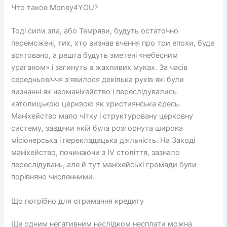
Что такое Money4YOU?
Тоді сили зла, або Темряви, будуть остаточно
переможені, тих, хто визнав вчення про три епохи, буде
врятовано, а решта будуть зметені «небесним
ураганом» і загинуть в жахливих муках. За часів
середньовіччя з’явилося декілька рухів які були
визнанні як неоманіхейство і переслідувались
католицькою церквою як християнська єресь.
Маніхейство мало чітку і структуровану церковну
систему, завдяки якій була розгорнута широка
місіонерська і перекладацька діяльність. На Заході
маніхейство, починаючи з IV століття, зазнало
переслідувань, але й тут маніхейські громади були
порівняно численними.
Що потрібно для отримання кредиту
Ще одним негативним наслідком несплати можна