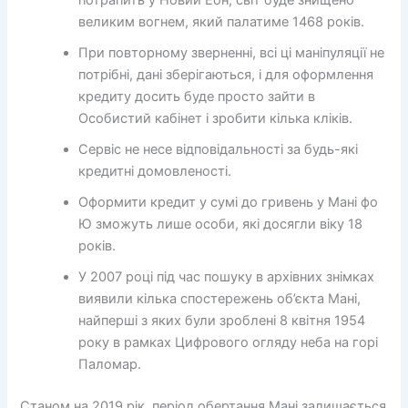
великим вогнем, який палатиме 1468 років.
При повторному зверненні, всі ці маніпуляції не
потрібні, дані зберігаються, і для оформлення
кредиту досить буде просто зайти в
Особистий кабінет і зробити кілька кліків.
Сервіс не несе відповідальності за будь-які
кредитні домовленості.
Оформити кредит у сумі до гривень у Мані фо
Ю зможуть лише особи, які досягли віку 18
років.
У 2007 році під час пошуку в архівних знімках
виявили кілька спостережень об’єкта Мані,
найперші з яких були зроблені 8 квітня 1954
року в рамках Цифрового огляду неба на горі
Паломар.
Станом на 2019 рік, період обертання Мані залишається