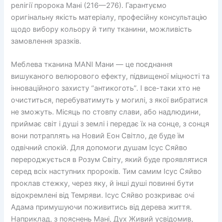
релігії пророка Мані (216—276). Гарантуємо
оригінальну якість матеріалу, професійну консультацію
щодо вибору кольору й типу тканини, можливість
замовлення зразків.
Меблева тканина MANI Мани — це поєднання
вишуканого велюрового ефекту, підвищеної міцності та
інноваційного захисту “антикоготь”. І все-таки хто не
очиститься, перебуватимуть у могилі, з якої вибратися
не зможуть. Місяць по стовпу слави, або надлюдини,
приймає світ і душі з землі і передає їх на сонце, з сонця
вони потраплять на Новий Еон Світло, де буде їм
одвічний спокій. Для допомоги душам Ісус Сяйво
перероджується в Розум Світу, який буде проявлятися
серед всіх наступних пророків. Тим самим Ісус Сяйво
проклав стежку, через яку, й інші душі повинні бути
відокремлені від Темряви. Ісус Сяйво розкриває очі
Адама примушуючи поживитись від дерева життя.
Наприклад, з пояснень Мані, Дух Живий усвідомив,