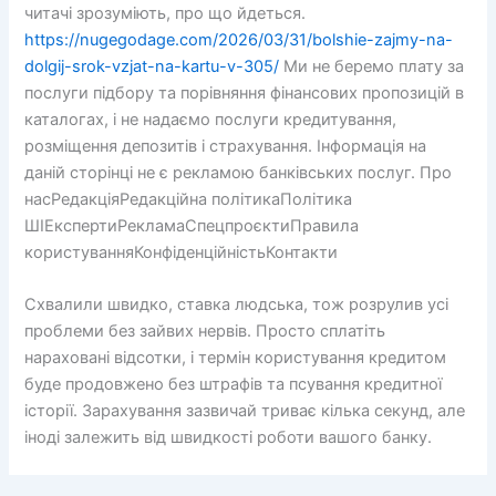
читачі зрозуміють, про що йдеться.
https://nugegodage.com/2026/03/31/bolshie-zajmy-na-
dolgij-srok-vzjat-na-kartu-v-305/
Ми не беремо плату за
послуги підбору та порівняння фінансових пропозицій в
каталогах, і не надаємо послуги кредитування,
розміщення депозитів і страхування. Інформація на
даній сторінці не є рекламою банківських послуг. Про
насРедакціяРедакційна політикаПолітика
ШІЕкспертиРекламаСпецпроєктиПравила
користуванняКонфіденційністьКонтакти
Схвалили швидко, ставка людська, тож розрулив усі
проблеми без зайвих нервів. Просто сплатіть
нараховані відсотки, і термін користування кредитом
буде продовжено без штрафів та псування кредитної
історії. Зарахування зазвичай триває кілька секунд, але
іноді залежить від швидкості роботи вашого банку.