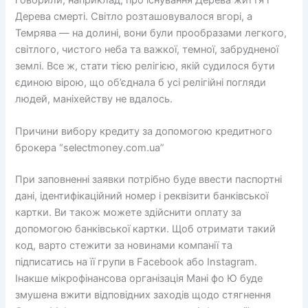
говорили, наприклад, про існування Дерева життя і
Дерева смерті. Світло розташовувалося вгорі, а
Темрява — на долині, вони були прообразами легкого,
світлого, чистого неба та важкої, темної, забрудненої
землі. Все ж, стати тією релігією, якій судилося бути
єдиною вірою, що об’єднала б усі релігійні погляди
людей, маніхейству не вдалось.
Причини вибору кредиту за допомогою кредитного
брокера “selectmoney.com.ua”
При заповненні заявки потрібно буде ввести паспортні
дані, ідентифікаційний номер і реквізити банківської
картки. Ви також можете здійснити оплату за
допомогою банківської картки. Щоб отримати такий
код, варто стежити за новинами компанії та
підписатись на її групи в Facebook або Instagram.
Інакше мікрофінансова організація Мані фо Ю буде
змушена вжити відповідних заходів щодо стягнення