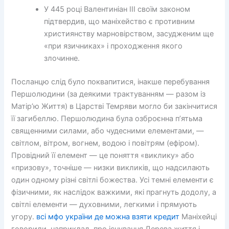
У 445 році Валентиніан III своїм законом
підтвердив, що маніхейство є противним
християнству марновірством, засудженим ще
«при язичниках» і проходження якого
злочинне.
Посланцю слід було поквапитися, інакше перебування
Першолюдини (за деякими трактуванням — разом із
Матір’ю Життя) в Царстві Темряви могло би закінчитися
її загибеллю. Першолюдина була озброєнна п’ятьма
священними силами, або чудесними елементами, —
світлом, вітром, вогнем, водою і повітрям (ефіром).
Провідний її елемент — це поняття «виклику» або
«призову», точніше — низки викликів, що надсилають
один одному різні світлі божества. Усі темні елементи є
фізичними, як наслідок важкими, які прагнуть додолу, а
світлі елементи — духовними, легкими і прямують
угору.
всі мфо україни де можна взяти кредит
Маніхейці