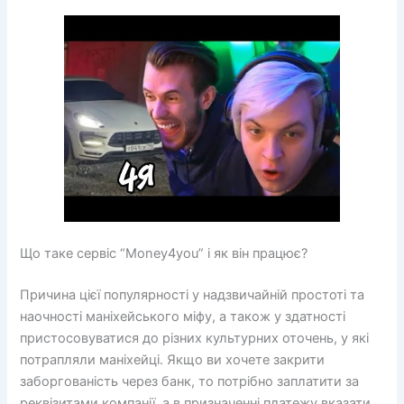
Що таке сервіс “Money4you” і як він працює?
Причина цієї популярності у надзвичайній простоті та
наочності маніхейського міфу, а також у здатності
пристосовуватися до різних культурних оточень, у які
потрапляли маніхейці. Якщо ви хочете закрити
заборгованість через банк, то потрібно заплатити за
реквізитами компанії, а в призначенні платежу вказати