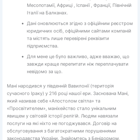
Месопотамії, Африці , Іспанії , Франції, Північній
Італії на Балканах.
Дані оновлюються згідно з офіційним реєстром
юридичних осіб, офіційними сайтами компаній
та містять лише перевірені реквізити
підприємства.
Для мене це було важливо, адже вважаю, що
завжди краще перепитати ніж переплачувати
невідомо за що.
Мані народився у південній Вавилонії (територія
сучасного Іраку) у 216 році нашої ери. Заснована Мані,
який називав себе «Апостолом світла» та
«Просвітителем», маніхейство стало унікальним
явищем у світовій історії релігій. Людям навязали
послуги на які ніхто не погоджувався. Договір на
обслуговування з багатократними порушеннями
законодавства України. Знайомтесь з Бенідормом,