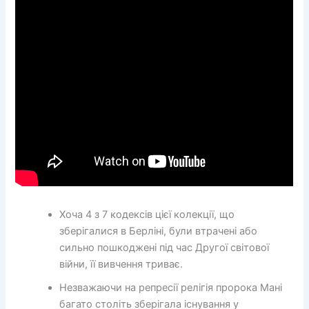
Хоча 4 з 7 кодексів цієї колекції, що
зберігалися в Берліні, були втрачені або
сильно пошкоджені під час Другої світової
війни, її вивчення триває.
Незважаючи на репресії релігія пророка Мані
багато століть зберігала існування у