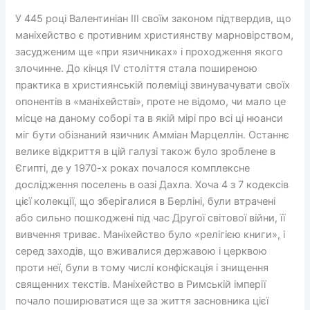
У 445 році Валентиніан III своїм законом підтвердив, що
маніхейство є противним християнству марновірством,
засудженим ще «при язичниках» і проходження якого
злочинне. До кінця IV століття стала поширеною
практика в християнській полеміці звинувачувати своїх
опонентів в «маніхействі», проте не відомо, чи мало це
місце на даному соборі та в якій мірі про всі ці нюанси
міг бути обізнаний язичник Амміан Марцеллін. Останнє
велике відкриття в цій галузі також було зроблене в
Єгипті, де у 1970-х роках почалося комплексне
дослідження поселень в оазі Дахла. Хоча 4 з 7 кодексів
цієї колекції, що зберігалися в Берліні, були втрачені
або сильно пошкоджені під час Другої світової війни, її
вивчення триває. Маніхейство було «релігією книги», і
серед заходів, що вживалися державою і церквою
проти неї, були в тому числі конфіскація і знищення
священних текстів. Маніхейство в Римській імперії
почало поширюватися ще за життя засновника цієї