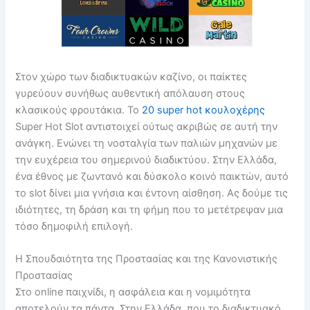
Στον χώρο των διαδικτυακών καζίνο, οι παίκτες
γυρεύουν συνήθως αυθεντική απόλαυση στους
κλασικούς φρουτάκια. Το
20 super hot κουλοχέρης
Super Hot Slot αντιστοιχεί ούτως ακριβώς σε αυτή την
ανάγκη. Ενώνει τη νοσταλγία των παλιών μηχανών με
την ευχέρεια του σημερινού διαδικτύου. Στην Ελλάδα,
ένα έθνος με ζωντανό και δύσκολο κοινό παικτών, αυτό
το slot δίνει μια γνήσια και έντονη αίσθηση. Ας δούμε τις
ιδιότητες, τη δράση και τη φήμη που το μετέτρεψαν μια
τόσο δημοφιλή επιλογή.
Η Σπουδαιότητα της Προστασίας και της Κανονιστικής
Προστασίας
Στο online παιχνίδι, η ασφάλεια και η νομιμότητα
αποτελούν τα πάντα. Στην Ελλάδα, που το διαδικτυακό