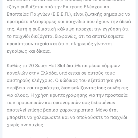
τζόγο ρυθμίζεται από την Επιτροπή Ελέγχου και
Εποπτείας Παιγνίων (Ε.Ε.Ε.Π.), είναι ζωτικής σημασίας να
προτιμάτε πλατφόρμες και παιχνίδια που έχουν την άδειά
της. Αυτή η ρυθμιστική κάλυψη παρέχει την εγγύηση ότι
το παιχνίδι διεξάγεται διαφανώς, ότι τα αποτελέσματα
προκύπτουν τυχαία και ότι οι πληρωμές γίνονται
εγκαίρως και δίκαια.
Καθώς το 20 Super Hot Slot διατίθεται μέσω νόμιμων
καναλιών στην Ελλάδα, υπόκειται σε αυτούς τους
αυστηρούς ελέγχους. Ο κώδικας του εξετάστηκε για
ακρίβεια και τυχαιότητα, διασφαλίζοντας ίσες συνθήκες
για όλους. Η χρήση κρυπτογράφησης για την προστασία
των προσωπικών και οικονομικών σας δεδομένων
αποτελεί επίσης βασικό χαρακτηριστικό. Μόνο έτσι
μπορείτε να χαλαρώσετε και να απολαύσετε το παιχνίδι
χωρίς ανησυχίες.