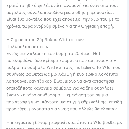
κρατά το ηθικό ψηλά, ενώ η αναμονή για έναν από τους
μεγάλους σύνολα προσδίδει μια αίσθηση προσδοκίας.
Είναι ένα μοντέλο που έχει αποδείξει την αξία του με τα
χρόνια, τώρα αναβαθμισμένο για την ψηφιακή εποχή.
Η Σημασία του Σύμβολου Wild και των
Πολλαπλασιαστικών
Εντός στην κλασική του δομή, το 20 Super Hot
περιλαμβάνει δύο κρίσιμα κομμάτια που αυξάνουν τον
παλμό: το σύμβολο Wild και τους multipliers. Το Wild, που
συνήθως φαίνεται ως μια λάμψη ή ένα ειδικό λογότυπο,
λειτουργεί σαν τζόκερ. Είναι ικανό να αντικαταστήσει
οποιοδήποτε κανονικό σύμβολο για να δημιουργήσει
έναν νικηφόρο συνδυασμό. Η εμφάνισή του σε μια
περιστροφή είναι πάντοτε μια στιγμή αδρεναλίνης, επειδή
προσφέρει μονοπάτια για νίκες που αλλιώς θα έλειπαν.
Η πραγματική δύναμη εμφανίζεται όταν το Wild βρεθεί με