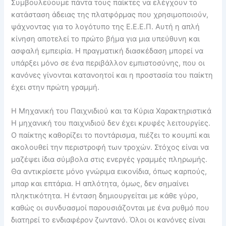
Συμβουλεύουμε πάντα τους παίκτες να ελέγχουν το
κατάσταση άδειας της πλατφόρμας που χρησιμοποιούν,
ψάχνοντας για το λογότυπο της Ε.Ε.Ε.Π. Αυτή η απλή
κίνηση αποτελεί το πρώτο βήμα για μια υπεύθυνη και
ασφαλή εμπειρία. Η πραγματική διασκέδαση μπορεί να
υπάρξει μόνο σε ένα περιβάλλον εμπιστοσύνης, που οι
κανόνες γίνονται κατανοητοί και η προστασία του παίκτη
έχει στην πρώτη γραμμή.
Η Μηχανική του Παιχνιδιού και τα Κύρια Χαρακτηριστικά
Η μηχανική του παιχνιδιού δεν έχει κρυφές λειτουργίες.
Ο παίκτης καθορίζει το ποντάρισμα, πιέζει το κουμπί και
ακολουθεί την περιστροφή των τροχών. Στόχος είναι να
μαζέψει ίδια σύμβολα στις ενεργές γραμμές πληρωμής.
Θα αντικρίσετε μόνο γνώριμα εικονίδια, όπως καρπούς,
μπαρ και επτάρια. Η απλότητα, όμως, δεν σημαίνει
πληκτικότητα. Η ένταση δημιουργείται με κάθε γύρο,
καθώς οι συνδυασμοί παρουσιάζονται με ένα ρυθμό που
διατηρεί το ενδιαφέρον ζωντανό. Όλοι οι κανόνες είναι