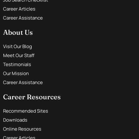
Career Articles
Career Assistance
About Us
Visit Our Blog
Meet Our Staff
Testimonials
Our Mission
Career Assistance
Career Resources
Recommended Sites
Downloads
Online Resources
Career Articles