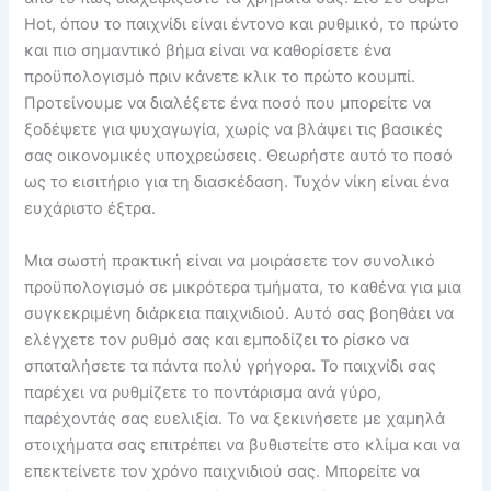
Hot, όπου το παιχνίδι είναι έντονο και ρυθμικό, το πρώτο
και πιο σημαντικό βήμα είναι να καθορίσετε ένα
προϋπολογισμό πριν κάνετε κλικ το πρώτο κουμπί.
Προτείνουμε να διαλέξετε ένα ποσό που μπορείτε να
ξοδέψετε για ψυχαγωγία, χωρίς να βλάψει τις βασικές
σας οικονομικές υποχρεώσεις. Θεωρήστε αυτό το ποσό
ως το εισιτήριο για τη διασκέδαση. Τυχόν νίκη είναι ένα
ευχάριστο έξτρα.
Μια σωστή πρακτική είναι να μοιράσετε τον συνολικό
προϋπολογισμό σε μικρότερα τμήματα, το καθένα για μια
συγκεκριμένη διάρκεια παιχνιδιού. Αυτό σας βοηθάει να
ελέγχετε τον ρυθμό σας και εμποδίζει το ρίσκο να
σπαταλήσετε τα πάντα πολύ γρήγορα. Το παιχνίδι σας
παρέχει να ρυθμίζετε το ποντάρισμα ανά γύρο,
παρέχοντάς σας ευελιξία. Το να ξεκινήσετε με χαμηλά
στοιχήματα σας επιτρέπει να βυθιστείτε στο κλίμα και να
επεκτείνετε τον χρόνο παιχνιδιού σας. Μπορείτε να