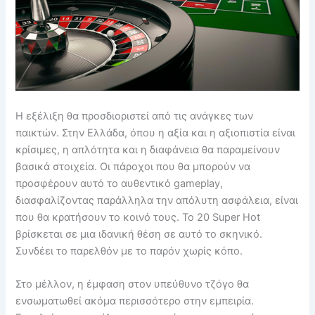
Η εξέλιξη θα προσδιοριστεί από τις ανάγκες των
παικτών. Στην Ελλάδα, όπου η αξία και η αξιοπιστία είναι
κρίσιμες, η απλότητα και η διαφάνεια θα παραμείνουν
βασικά στοιχεία. Οι πάροχοι που θα μπορούν να
προσφέρουν αυτό το αυθεντικό gameplay,
διασφαλίζοντας παράλληλα την απόλυτη ασφάλεια, είναι
που θα κρατήσουν το κοινό τους. Το 20 Super Hot
βρίσκεται σε μια ιδανική θέση σε αυτό το σκηνικό.
Συνδέει το παρελθόν με το παρόν χωρίς κόπο.
Στο μέλλον, η έμφαση στον υπεύθυνο τζόγο θα
ενσωματωθεί ακόμα περισσότερο στην εμπειρία.