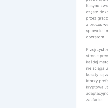
Kasyno zwr
często doko
przez gracz
a proces we
sprawnie i 
operatora.
Przejrzysto
stronie pre
każdej meto
nie ściąga 
koszty są 
którzy pref
kryptowalut
adaptacyjno
zaufanie.