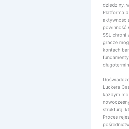
dziedziny, 
Platforma d
aktywnością
powinność 
SSL chroni 
gracze mogą
kontach ban
fundamenty 
długotermin
Doświadcze
Luckera Cas
każdym możl
nowoczesny
strukturą, 
Proces reje
pośrednictw