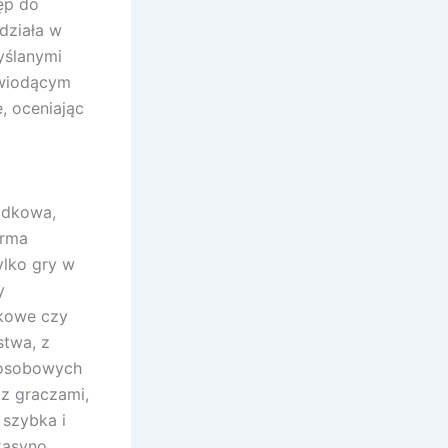
ęp do
działa w
yślanymi
 wiodącym
, oceniając
adkowa,
orma
ylko gry w
y
nkowe czy
stwa, z
h osobowych
 z graczami,
 szybka i
kasyno