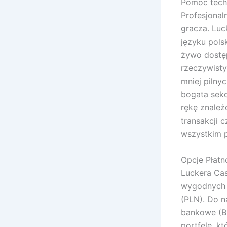
Pomoc tech
Profesjonal
gracza. Luc
języku pols
żywo dostęp
rzeczywist
mniej pilny
bogata sekc
rękę znaleź
transakcji 
wszystkim 
Opcje Płatn
Luckera Cas
wygodnych m
(PLN). Do n
bankowe (BL
portfele, k