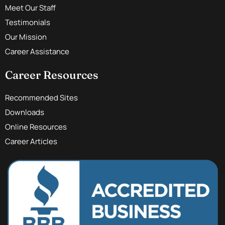
Meet Our Staff
Testimonials
Our Mission
Career Assistance
Career Resources
Recommended Sites
Downloads
Online Resources
Career Articles