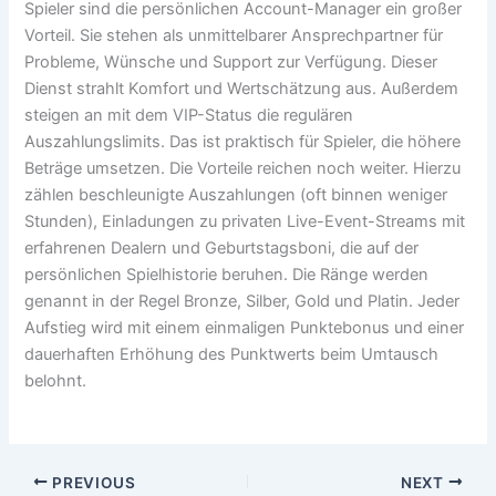
Spieler sind die persönlichen Account-Manager ein großer
Vorteil. Sie stehen als unmittelbarer Ansprechpartner für
Probleme, Wünsche und Support zur Verfügung. Dieser
Dienst strahlt Komfort und Wertschätzung aus. Außerdem
steigen an mit dem VIP-Status die regulären
Auszahlungslimits. Das ist praktisch für Spieler, die höhere
Beträge umsetzen. Die Vorteile reichen noch weiter. Hierzu
zählen beschleunigte Auszahlungen (oft binnen weniger
Stunden), Einladungen zu privaten Live-Event-Streams mit
erfahrenen Dealern und Geburtstagsboni, die auf der
persönlichen Spielhistorie beruhen. Die Ränge werden
genannt in der Regel Bronze, Silber, Gold und Platin. Jeder
Aufstieg wird mit einem einmaligen Punktebonus und einer
dauerhaften Erhöhung des Punktwerts beim Umtausch
belohnt.
PREVIOUS
NEXT