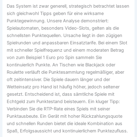
Das System ist zwar generell, strategisch betrachtet lassen
sich gleichwohl Tipps geben für eine wirksame
Punktegewinnung. Unsere Analyse demonstriert:
Spielautomaten, besonders Video-Slots, gelten als die
schnellsten Punktequellen. Ursache liegt in den zügigen
Spielrunden und anpassbaren Einsatztarife. Bei einem Slot
mit schneller Spielfrequenz und einem moderaten Betrag
von zum Beispiel 1 Euro pro Spin sammeln Sie
kontinuierlich Punkte. An Tischen wie Blackjack oder
Roulette verläuft die Punktesammlung regelmäßiger, aber
oft zeitintensiver. Die Spiele dauern länger und der
Wetteinsatz pro Hand ist häufig höher, jedoch seltener
gesetzt. Entscheidend ist, dass sämtliche Spiele mit
Echtgeld zum Punktestand beisteuern. Ein kluger Tipp:
Verbinden Sie die RTP-Rate eines Spiels mit seiner
Punktausbeute. Ein Gerät mit hoher Rückzahlungsquote
und schnellen Runden bietet die ideale Kombination aus
Spaß, Erfolgsaussicht und kontinuierlichem Punktezufluss.