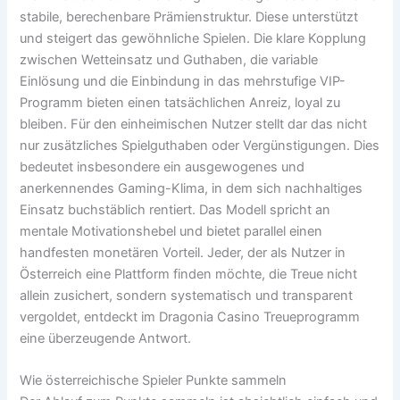
stabile, berechenbare Prämienstruktur. Diese unterstützt
und steigert das gewöhnliche Spielen. Die klare Kopplung
zwischen Wetteinsatz und Guthaben, die variable
Einlösung und die Einbindung in das mehrstufige VIP-
Programm bieten einen tatsächlichen Anreiz, loyal zu
bleiben. Für den einheimischen Nutzer stellt dar das nicht
nur zusätzliches Spielguthaben oder Vergünstigungen. Dies
bedeutet insbesondere ein ausgewogenes und
anerkennendes Gaming-Klima, in dem sich nachhaltiges
Einsatz buchstäblich rentiert. Das Modell spricht an
mentale Motivationshebel und bietet parallel einen
handfesten monetären Vorteil. Jeder, der als Nutzer in
Österreich eine Plattform finden möchte, die Treue nicht
allein zusichert, sondern systematisch und transparent
vergoldet, entdeckt im Dragonia Casino Treueprogramm
eine überzeugende Antwort.
Wie österreichische Spieler Punkte sammeln