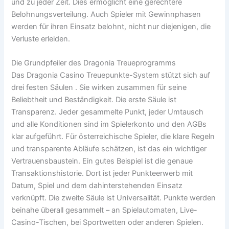
und zu jeder Zeit. Dies ermöglicht eine gerechtere
Belohnungsverteilung. Auch Spieler mit Gewinnphasen
werden für ihren Einsatz belohnt, nicht nur diejenigen, die
Verluste erleiden.
Die Grundpfeiler des Dragonia Treueprogramms
Das Dragonia Casino Treuepunkte-System stützt sich auf
drei festen Säulen . Sie wirken zusammen für seine
Beliebtheit und Beständigkeit. Die erste Säule ist
Transparenz. Jeder gesammelte Punkt, jeder Umtausch
und alle Konditionen sind im Spielerkonto und den AGBs
klar aufgeführt. Für österreichische Spieler, die klare Regeln
und transparente Abläufe schätzen, ist das ein wichtiger
Vertrauensbaustein. Ein gutes Beispiel ist die genaue
Transaktionshistorie. Dort ist jeder Punkteerwerb mit
Datum, Spiel und dem dahinterstehenden Einsatz
verknüpft. Die zweite Säule ist Universalität. Punkte werden
beinahe überall gesammelt – an Spielautomaten, Live-
Casino-Tischen, bei Sportwetten oder anderen Spielen.