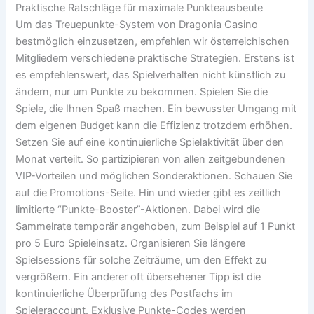
Praktische Ratschläge für maximale Punkteausbeute
Um das Treuepunkte-System von Dragonia Casino
bestmöglich einzusetzen, empfehlen wir österreichischen
Mitgliedern verschiedene praktische Strategien. Erstens ist
es empfehlenswert, das Spielverhalten nicht künstlich zu
ändern, nur um Punkte zu bekommen. Spielen Sie die
Spiele, die Ihnen Spaß machen. Ein bewusster Umgang mit
dem eigenen Budget kann die Effizienz trotzdem erhöhen.
Setzen Sie auf eine kontinuierliche Spielaktivität über den
Monat verteilt. So partizipieren von allen zeitgebundenen
VIP-Vorteilen und möglichen Sonderaktionen. Schauen Sie
auf die Promotions-Seite. Hin und wieder gibt es zeitlich
limitierte “Punkte-Booster”-Aktionen. Dabei wird die
Sammelrate temporär angehoben, zum Beispiel auf 1 Punkt
pro 5 Euro Spieleinsatz. Organisieren Sie längere
Spielsessions für solche Zeiträume, um den Effekt zu
vergrößern. Ein anderer oft übersehener Tipp ist die
kontinuierliche Überprüfung des Postfachs im
Spieleraccount. Exklusive Punkte-Codes werden