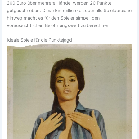
200 Euro über mehrere Hände, werden 20 Punkte
gutgeschrieben. Diese Einheitlichkeit über alle Spielbereiche
hinweg macht es für den Spieler simpel, den
voraussichtlichen Belohnungswert zu berechnen.
Ideale Spiele für die Punktejagd