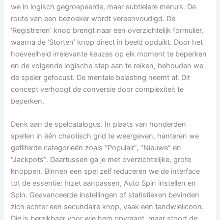
we in logisch gegroepeerde, maar subtielere menu’s. De
route van een bezoeker wordt vereenvoudigd. De
‘Registreren’ knop brengt naar een overzichtelijk formulier,
waarna de ‘Storten’ knop direct in beeld opduikt. Door het
hoeveelheid irrelevante keuzes op elk moment te beperken
en de volgende logische stap aan te reiken, behouden we
de speler gefocust. De mentale belasting neemt af. Dit
concept verhoogt de conversie door complexiteit te
beperken.
Denk aan de spelcatalogus. In plaats van honderden
spellen in één chaotisch grid te weergeven, hanteren we
gefilterde categorieën zoals “Populair”, “Nieuwe” en
“Jackpots”. Daartussen ga je met overzichtelijke, grote
knoppen. Binnen een spel zelf reduceren we de interface
tot de essentie: Inzet aanpassen, Auto Spin instellen en
Spin. Geavanceerde instellingen of statistieken bevinden
zich achter een secundaire knop, vaak een tandwielicoon.
Die is bereikbaar voor wie hem opvraagt, maar stoort de