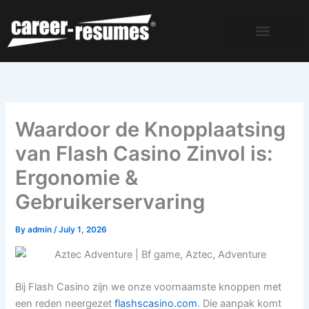
Skip
to
content
Waardoor de Knopplaatsing
van Flash Casino Zinvol is:
Ergonomie &
Gebruikerservaring
By
admin
/
July 1, 2026
Bij Flash Casino zijn we onze voornaamste knoppen met
een reden neergezet
flashscasino.com
. Die aanpak komt