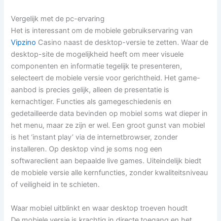
Vergelijk met de pc-ervaring
Het is interessant om de mobiele gebruikservaring van
Vipzino
Casino naast de desktop-versie te zetten. Waar de
desktop-site de mogelijkheid heeft om meer visuele
componenten en informatie tegelijk te presenteren,
selecteert de mobiele versie voor gerichtheid. Het game-
aanbod is precies gelijk, alleen de presentatie is
kernachtiger. Functies als gamegeschiedenis en
gedetailleerde data bevinden op mobiel soms wat dieper in
het menu, maar ze zijn er wel. Een groot gunst van mobiel
is het ‘instant play’ via de internetbrowser, zonder
installeren. Op desktop vind je soms nog een
softwareclient aan bepaalde live games. Uiteindelijk biedt
de mobiele versie alle kernfuncties, zonder kwaliteitsniveau
of veiligheid in te schieten.
Waar mobiel uitblinkt en waar desktop troeven houdt
De mobiele versie is krachtig in directe toegang en het