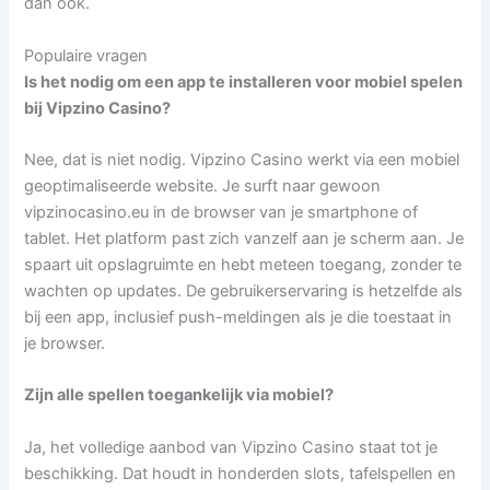
dan ook.
Populaire vragen
Is het nodig om een app te installeren voor mobiel spelen
bij Vipzino Casino?
Nee, dat is niet nodig. Vipzino Casino werkt via een mobiel
geoptimaliseerde website. Je surft naar gewoon
vipzinocasino.eu in de browser van je smartphone of
tablet. Het platform past zich vanzelf aan je scherm aan. Je
spaart uit opslagruimte en hebt meteen toegang, zonder te
wachten op updates. De gebruikerservaring is hetzelfde als
bij een app, inclusief push-meldingen als je die toestaat in
je browser.
Zijn alle spellen toegankelijk via mobiel?
Ja, het volledige aanbod van Vipzino Casino staat tot je
beschikking. Dat houdt in honderden slots, tafelspellen en