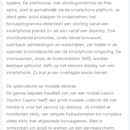
spelers. De startbonus, met stortingsmatches en free
spins, start je gemakkelijk via de smartphone platform. Je
dient geen extra stappen te ondernemen; het
bonusprogramma detecteert een storting vanaf een
smartphone precies zo als een vanaf een desktop. Ook
voortdurende promoties, zoals reload bonussen,
cashback-aanbiedingen en wedstrijden, zijn helder in de
speciale promotiesectie van de smartphone omgeving. De
voorwaarden, zoals de inzetvereisten (WR), worden
leesbaar getoond, zelfs op het kleinere display van een
smartphone. Zo kun je een overlegde keuze nemen.
De spelcollectie op mobiele devices
De games bepalen kwaliteit van van een mobiel casino.
Vipzino Casino heeft een grote mobiele collectie die niet
minder is voor het aanbod op desktop. Je ontdekt er
honderden slots, van simpele fruitautomaten tot complexe
video slots met uitgebreide bonusgames. Alles is
ontworpen om goed te werken op een aanraakscherm.