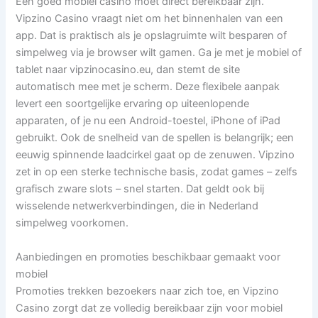
Een goed mobiel casino moet direct bereikbaar zijn.
Vipzino Casino vraagt niet om het binnenhalen van een
app. Dat is praktisch als je opslagruimte wilt besparen of
simpelweg via je browser wilt gamen. Ga je met je mobiel of
tablet naar vipzinocasino.eu, dan stemt de site
automatisch mee met je scherm. Deze flexibele aanpak
levert een soortgelijke ervaring op uiteenlopende
apparaten, of je nu een Android-toestel, iPhone of iPad
gebruikt. Ook de snelheid van de spellen is belangrijk; een
eeuwig spinnende laadcirkel gaat op de zenuwen. Vipzino
zet in op een sterke technische basis, zodat games – zelfs
grafisch zware slots – snel starten. Dat geldt ook bij
wisselende netwerkverbindingen, die in Nederland
simpelweg voorkomen.
Aanbiedingen en promoties beschikbaar gemaakt voor
mobiel
Promoties trekken bezoekers naar zich toe, en Vipzino
Casino zorgt dat ze volledig bereikbaar zijn voor mobiel