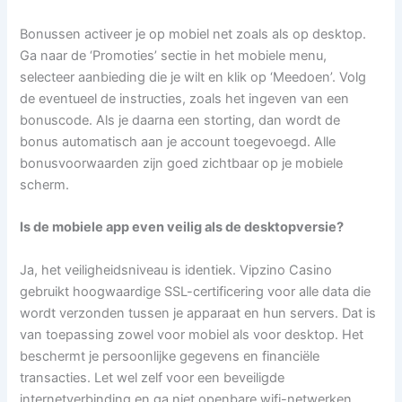
Bonussen activeer je op mobiel net zoals als op desktop.
Ga naar de ‘Promoties’ sectie in het mobiele menu,
selecteer aanbieding die je wilt en klik op ‘Meedoen’. Volg
de eventueel de instructies, zoals het ingeven van een
bonuscode. Als je daarna een storting, dan wordt de
bonus automatisch aan je account toegevoegd. Alle
bonusvoorwaarden zijn goed zichtbaar op je mobiele
scherm.
Is de mobiele app even veilig als de desktopversie?
Ja, het veiligheidsniveau is identiek. Vipzino Casino
gebruikt hoogwaardige SSL-certificering voor alle data die
wordt verzonden tussen je apparaat en hun servers. Dat is
van toepassing zowel voor mobiel als voor desktop. Het
beschermt je persoonlijke gegevens en financiële
transacties. Let wel zelf voor een beveiligde
internetverbinding en ga niet openbare wifi-netwerken