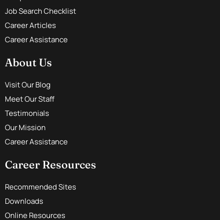
Job Search Checklist
Career Articles
Career Assistance
About Us
Visit Our Blog
Meet Our Staff
Testimonials
Our Mission
Career Assistance
Career Resources
Recommended Sites
Downloads
Online Resources