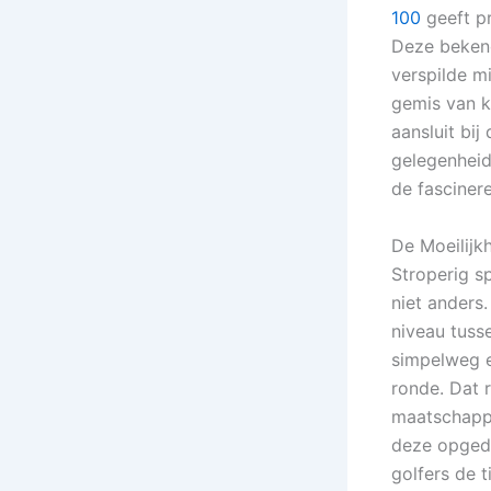
100
geeft pr
Deze bekend
verspilde m
gemis van k
aansluit bij 
gelegenheid
de fasciner
De Moeilijk
Stroperig s
niet anders.
niveau tuss
simpelweg e
ronde. Dat r
maatschappe
deze opgedr
golfers de 