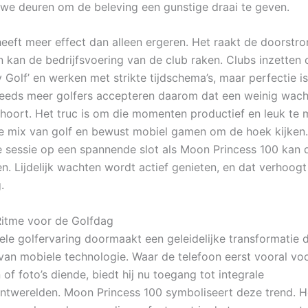
uwe deuren om de beleving een gunstige draai te geven.
heeft meer effect dan alleen ergeren. Het raakt de doorstr
n kan de bedrijfsvoering van de club raken. Clubs inzette
y Golf’ en werken met strikte tijdschema’s, maar perfectie is
teeds meer golfers accepteren daarom dat een weinig wach
 hoort. Het truc is om die momenten productief en leuk te 
de mix van golf en bewust mobiel gamen om de hoek kijken
 sessie op een spannende slot als Moon Princess 100 kan 
n. Lijdelijk wachten wordt actief genieten, en dat verhoogt
.
itme voor de Golfdag
nele golfervaring doormaakt een geleidelijke transformatie 
van mobiele technologie. Waar de telefoon eerst vooral vo
 of foto’s diende, biedt hij nu toegang tot integrale
ntwerelden. Moon Princess 100 symboliseert deze trend. He