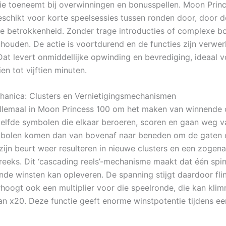
ie toeneemt bij overwinningen en bonusspellen. Moon Princ
eschikt voor korte speelsessies tussen ronden door, door d
ke betrokkenheid. Zonder trage introducties of complexe 
houden. De actie is voortdurend en de functies zijn verwerk
Dat levert onmiddellijke opwinding en bevrediging, ideaal 
en tot vijftien minuten.
anica: Clusters en Vernietigingsmechanismen
allemaal in Moon Princess 100 om het maken van winnende cl
elfde symbolen die elkaar beroeren, scoren en gaan weg va
bolen komen dan van bovenaf naar beneden om de gaten op
zijn beurt weer resulteren in nieuwe clusters en een zoge
reeks. Dit ‘cascading reels’-mechanisme maakt dat één spi
de winsten kan opleveren. De spanning stijgt daardoor flin
hoogt ook een multiplier voor die speelronde, die kan kli
 x20. Deze functie geeft enorme winstpotentie tijdens ee