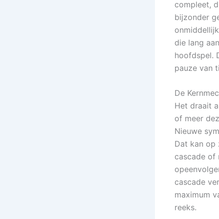
compleet, d
bijzonder g
onmiddellij
die lang aan
hoofdspel. 
pauze van ti
De Kernmech
Het draait 
of meer dez
Nieuwe sym
Dat kan op 
cascade of 
opeenvolgen
cascade ver
maximum van
reeks.