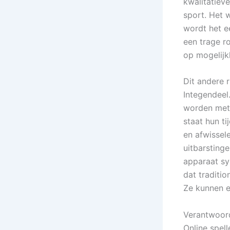
kwalitatiev
sport. Het 
wordt het e
een trage r
op mogelijk
Dit andere r
Integendeel
worden met 
staat hun t
en afwissele
uitbarsting
apparaat sy
dat traditio
Ze kunnen e
Verantwoor
Online spel