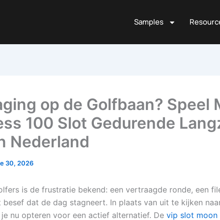
Samples
Resourc
aging op de Golfbaan? Speel
ess 100 Slot Gedurende Lan
in Nederland
e 30, 2026
lfers is de frustratie bekend: een vertraagde ronde, een fi
 besef dat de dag stagneert. In plaats van uit te kijken na
 je nu opteren voor een actief alternatief. De
vip slot moon