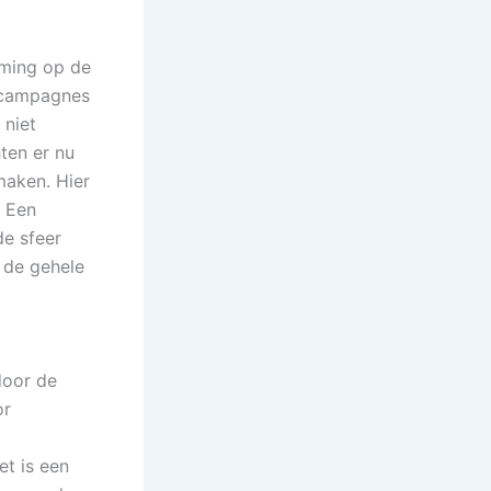
oming op de
n campagnes
 niet
ten er nu
maken. Hier
. Een
de sfeer
 de gehele
door de
or
t is een