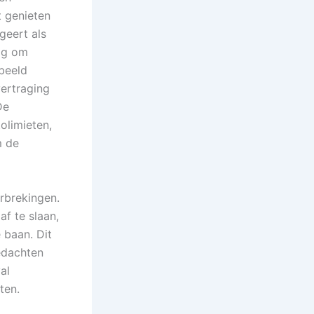
t genieten
geert als
dig om
beeld
vertraging
De
olimieten,
m de
rbrekingen.
f te slaan,
 baan. Dit
gedachten
al
ten.