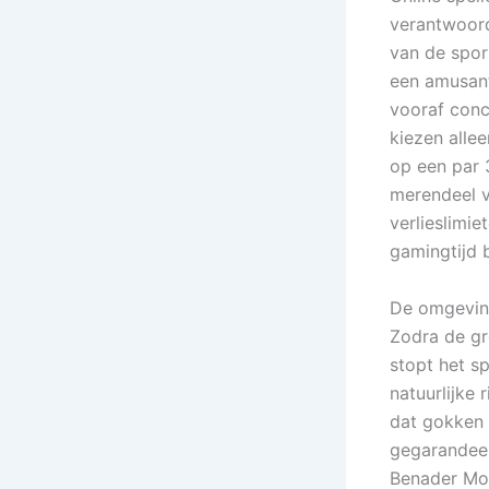
verantwoord
van de spor
een amusant
vooraf conc
kiezen allee
op een par 
merendeel v
verlieslimie
gamingtijd 
De omgeving
Zodra de gr
stopt het sp
natuurlijke
dat gokken a
gegarandeer
Benader Moo