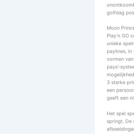
onontkoomba
golfdag pos
Moon Prince
Play’n GO c
unieke spel
paylines, in
vormen van v
pays’-syste
mogelijkhed
3 sterke pri
een persoon
geeft een n
Het spel spe
springt. De
afbeeldinge