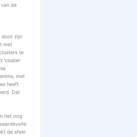
 van de
 door zijn
et met
clusters te
 ‘cluster
rse
 anime, met
ses heeft
eerd. Dat
in het oog
waardevolle
kt de sfeer