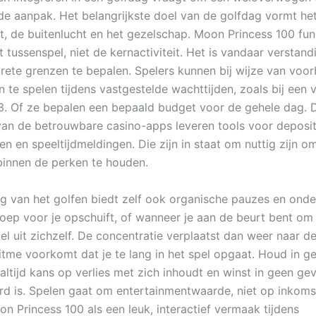
e aanpak. Het belangrijkste doel van de golfdag vormt he
t, de buitenlucht en het gezelschap. Moon Princess 100 fun
 tussenspel, niet de kernactiviteit. Het is vandaar verstan
rete grenzen te bepalen. Spelers kunnen bij wijze van voor
n te spelen tijdens vastgestelde wachttijden, zoals bij een 
3. Of ze bepalen een bepaald budget voor de gehele dag. 
an de betrouwbare casino-apps leveren tools voor deposit
ten en speeltijdmeldingen. Die zijn in staat om nuttig zijn o
binnen de perken te houden.
 van het golfen biedt zelf ook organische pauzes en onde
oep voor je opschuift, of wanneer je aan de beurt bent om a
el uit zichzelf. De concentratie verplaatst dan weer naar de
 ritme voorkomt dat je te lang in het spel opgaat. Houd in 
ltijd kans op verlies met zich inhoudt en winst in geen gev
d is. Spelen gaat om entertainmentwaarde, niet op inkoms
n Princess 100 als een leuk, interactief vermaak tijdens