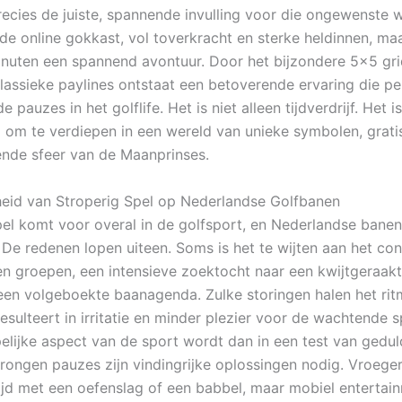
ecies de juiste, spannende invulling voor die ongewenste w
e online gokkast, vol toverkracht en sterke heldinnen, ma
inuten een spannend avontuur. Door het bijzondere 5×5 gri
lassieke paylines ontstaat een betoverende ervaring die pe
de pauzes in het golflife. Het is niet alleen tijdverdrijf. Het i
 om te verdiepen in een wereld van unieke symbolen, grati
ende sfeer van de Maanprinses.
heid van Stroperig Spel op Nederlandse Golfbanen
pel komt voor overal in de golfsport, en Nederlandse banen
 De redenen lopen uiteen. Soms is het te wijten aan het con
en groepen, een intensieve zoektocht naar een kwijtgeraakt
en volgeboekte baanagenda. Zulke storingen halen het rit
esulteert in irritatie en minder plezier voor de wachtende s
lijke aspect van de sport wordt dan in een test van geduld
ongen pauzes zijn vindingrijke oplossingen nodig. Vroege
tijd met een oefenslag of een babbel, maar mobiel entertai