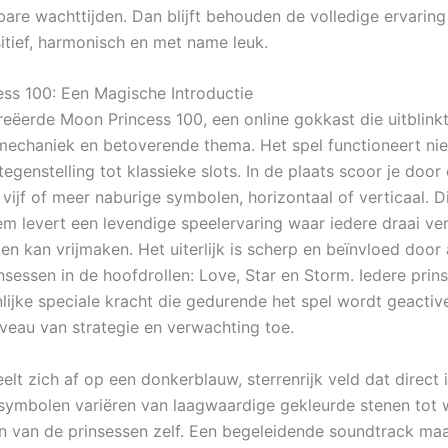
re wachttijden. Dan blijft behouden de volledige ervaring
itief, harmonisch en met name leuk.
ss 100: Een Magische Introductie
reëerde Moon Princess 100, een online gokkast die uitblinkt
mechaniek en betoverende thema. Het spel functioneert ni
 tegenstelling tot klassieke slots. In de plaats scoor je door 
ijf of meer naburige symbolen, horizontaal of verticaal. Dit
em levert een levendige speelervaring waar iedere draai ve
en kan vrijmaken. Het uiterlijk is scherp en beïnvloed door
nsessen in de hoofdrollen: Love, Star en Storm. Iedere prin
lijke speciale kracht die gedurende het spel wordt geactiv
iveau van strategie en verwachting toe.
elt zich af op een donkerblauw, sterrenrijk veld dat direct 
 symbolen variëren van laagwaardige gekleurde stenen tot 
n van de prinsessen zelf. Een begeleidende soundtrack maa