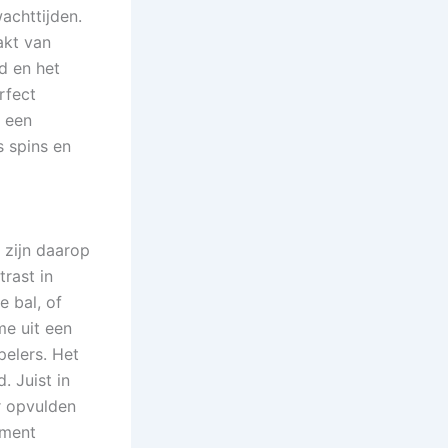
achttijden.
akt van
d en het
rfect
s een
s spins en
 zijn daarop
trast in
e bal, of
me uit een
pelers. Het
. Juist in
r opvulden
nment