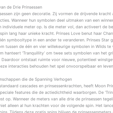
van de Drie Prinsessen
nsessen zijn geen decoratie. Zij vormen de drijvende kracht
ncties. Wanneer hun symbolen deel uitmaken van een winnen
 individuele meter op. Is die meter vol, dan activeert de b
 spin lang haar unieke kracht. Prinses Love benut haar Ch
 één symbooltype in een ander te veranderen. Prinses Star g
n om tussen de één en vier willekeurige symbolen in Wilds te
rm hanteert ‘Tranquillity’ om twee sets symbolen van het gr
. Daardoor ontstaat ruimte voor nieuwe, potentieel winstg
eze interacties behouden het spel onvoorspelbaar en leven
enschappen die de Spanning Verhogen
standaard cascades en prinsessenkrachten, heeft Moon Pri
peciale features die de actiedichtheid waarborgen. De ‘Trin
st op. Wanneer de meters van alle drie de prinsessen tegelij
t niet alleen al hun krachten voor de volgende spin. Het lanc
spins. Tijdens deze gratis spins blijven de prinsessenmeters 