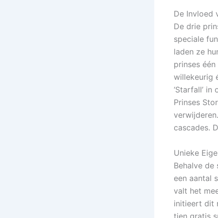
De Invloed 
De drie pri
speciale fu
laden ze hun
prinses één
willekeurig
‘Starfall’ i
Prinses Sto
verwijderen
cascades. D
Unieke Eig
Behalve de 
een aantal s
valt het mee
initieert di
tien gratis 