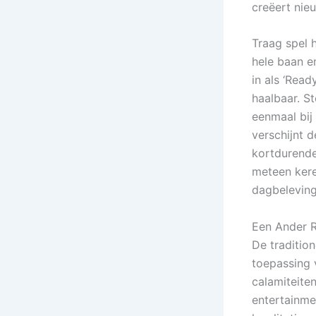
creëert nie
Traag spel 
hele baan e
in als ‘Read
haalbaar. S
eenmaal bij
verschijnt 
kortdurende
meteen kere
dagbeleving
Een Ander R
De traditio
toepassing 
calamiteiten
entertainme