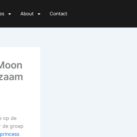
es
About
Contact
 Moon
gzaam
le op de
ar de groep
 princess