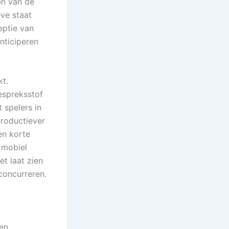
en van de
ve staat
eptie van
nticiperen
kt.
espreksstof
 spelers in
productiever
en korte
 mobiel
et laat zien
econcurreren.
 en