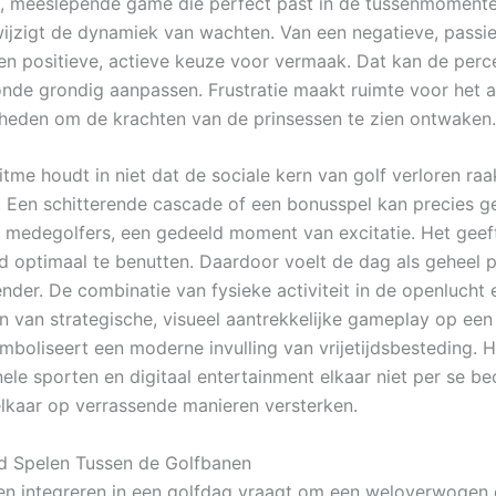
e, meeslepende game die perfect past in de tussenmoment
wijzigt de dynamiek van wachten. Van een negatieve, passie
en positieve, actieve keuze voor vermaak. Dat kan de perc
onde grondig aanpassen. Frustratie maakt ruimte voor het a
heden om de krachten van de prinsessen te zien ontwaken.
itme houdt in niet dat de sociale kern van golf verloren raa
. Een schitterende cascade of een bonusspel kan precies g
medegolfers, een gedeeld moment van excitatie. Het geeft
ijd optimaal te benutten. Daardoor voelt de dag als geheel 
nder. De combinatie van fysieke activiteit in de openlucht 
en van strategische, visueel aantrekkelijke gameplay op een
mboliseert een moderne invulling van vrijetijdsbesteding. H
nele sporten en digitaal entertainment elkaar niet per se b
lkaar op verrassende manieren versterken.
d Spelen Tussen de Golfbanen
len integreren in een golfdag vraagt om een weloverwogen