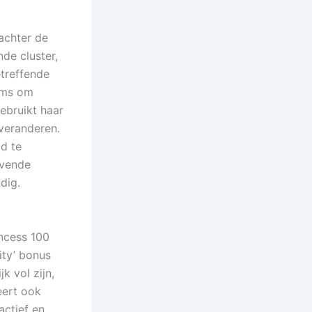
 achter de
de cluster,
etreffende
arms om
ebruikt haar
 veranderen.
id te
evende
dig.
ncess 100
ity’ bonus
k vol zijn,
eert ook
actief en