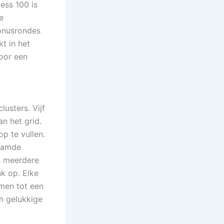
ess 100 is
e
bonusrondes
t in het
voor een
usters. Vijf
n het grid.
 te vullen.
naamde
n meerdere
k op. Elke
mmen tot een
n gelukkige