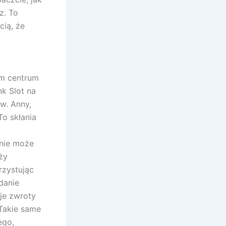
z. To
ią, że
ym centrum
k Slot na
w. Anny,
To skłania
anie może
ży
zystując
danie
je zwroty
 Takie same
ego,