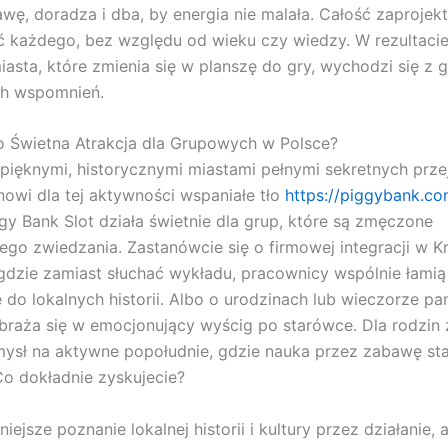
awę, doradza i dba, by energia nie malała. Całość zaprojek
 każdego, bez względu od wieku czy wiedzy. W rezultacie
iasta, które zmienia się w planszę do gry, wychodzi się z g
h wspomnień.
 Świetna Atrakcja dla Grupowych w Polsce?
j pięknymi, historycznymi miastami pełnymi sekretnych przej
nowi dla tej aktywności wspaniałe tło
https://piggybank.co
y Bank Slot działa świetnie dla grup, które są zmęczone
go zwiedzania. Zastanówcie się o firmowej integracji w K
gdzie zamiast słuchać wykładu, pracownicy wspólnie łamią
 do lokalnych historii. Albo o urodzinach lub wieczorze pa
braża się w emocjonujący wyścig po starówce. Dla rodzin 
ysł na aktywne popołudnie, gdzie nauka przez zabawę sta
 Co dokładnie zyskujecie?
niejsze poznanie lokalnej historii i kultury przez działanie, 