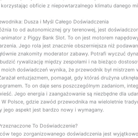
 korzystając obficie z niepowtarzalnego klimatu danego mi
ewodnika: Dusza i Myśl Całego Doświadczenia
óżnia to od autonomicznej gry terenowej, jest doświadczo
animator z Piggy Bank Slot. To on jest motorem napędow
rzenia. Jego rola jest znacznie obszerniejsza niż podawa
głównie znakomity moderator zabawy. Potrafi wyczuć dyn
budzić rywalizację między zespołami i na bieżąco dosto
Z moich doświadczeń wynika, że przewodnik był mistrzem
Zarażał entuzjazmem, pomagał, gdy któraś drużyna utknęła,
ogramem. To on daje sens poszczególnym zadaniom, integ
ieść. Jego energia i zaangażowanie są niezbędne dla ud
 W Polsce, gdzie zawód przewodnika ma wieloletnie tradyc
 jego aspekt jest bardzo nowy i wymagany.
Przeznaczone To Doświadczenie?
rców tego zorganizowanego doświadczenia jest wyjątkowo