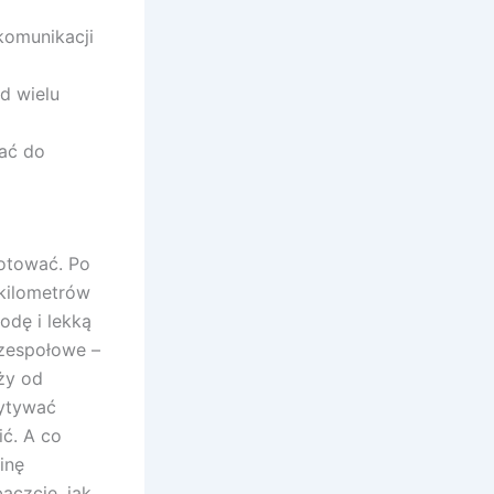
komunikacji
d wielu
ać do
gotować. Po
 kilometrów
odę i lekką
 zespołowe –
eży od
pytywać
ić. A co
inę
aczcie, jak