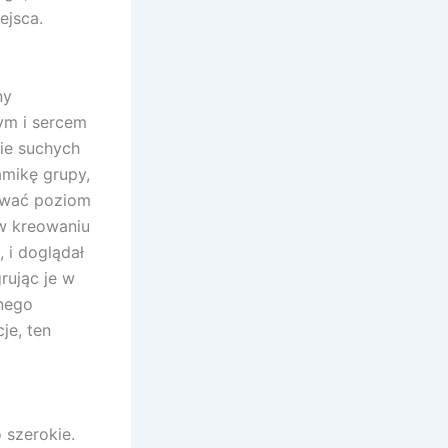
ejsca.
ny
ym i sercem
nie suchych
amikę grupy,
sować poziom
 w kreowaniu
 i doglądał
rując je w
anego
je, ten
 szerokie.