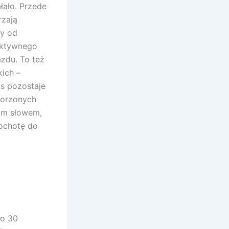
łało. Przede
rzają
ły od
 aktywnego
zdu. To też
ich –
as pozostaje
tworzonych
nym słowem,
 ochotę do
do 30