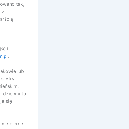
towano tak,
 z
arścią
ść i
m.pl
.
rakowie lub
 szyfry
nieńskim,
z dziećmi to
je się
a nie bierne