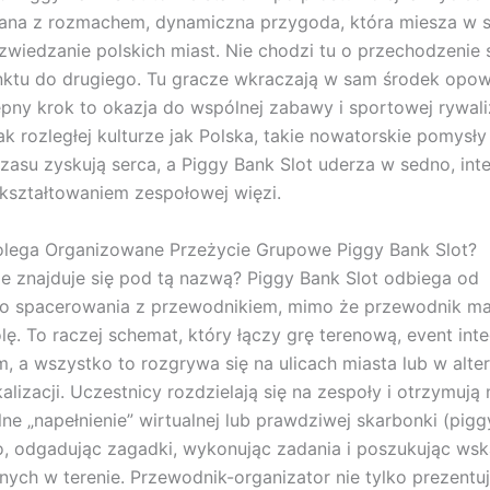
ana z rozmachem, dynamiczna przygoda, która miesza w s
i zwiedzanie polskich miast. Nie chodzi tu o przechodzenie 
ktu do drugiego. Tu gracze wkraczają w sam środek opowi
pny krok to okazja do wspólnej zabawy i sportowej rywali
ak rozległej kulturze jak Polska, takie nowatorskie pomysły
zasu zyskują serca, a Piggy Bank Slot uderza w sedno, in
kształtowaniem zespołowej więzi.
lega Organizowane Przeżycie Grupowe Piggy Bank Slot?
e znajduje się pod tą nazwą? Piggy Bank Slot odbiega od
go spacerowania z przewodnikiem, mimo że przewodnik ma
lę. To raczej schemat, który łączy grę terenową, event inte
, a wszystko to rozgrywa się na ulicach miasta lub w alte
alizacji. Uczestnicy rozdzielają się na zespoły i otrzymują m
lne „napełnienie” wirtualnej lub prawdziwej skarbonki (pigg
o, odgadując zagadki, wykonując zadania i poszukując ws
ch w terenie. Przewodnik-organizator nie tylko prezentuj