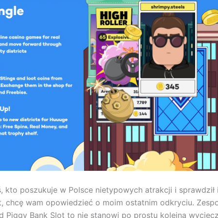
, kto poszukuje w Polsce nietypowych atrakcji i sprawdził 
ąt, chcę wam opowiedzieć o moim ostatnim odkryciu. Zesp
d Piggy Bank Slot to nie stanowi po prostu kolejna wyciec