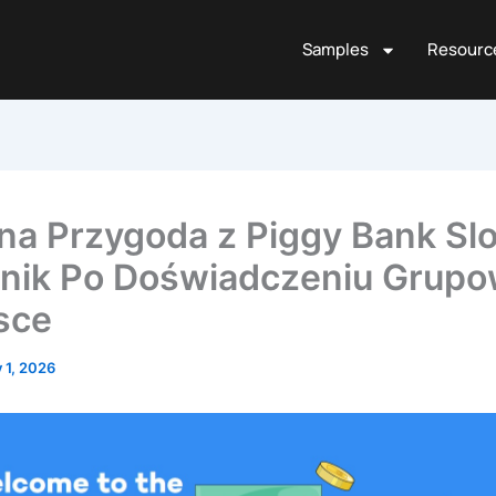
Samples
Resourc
na Przygoda z Piggy Bank Slo
nik Po Doświadczeniu Grup
sce
y 1, 2026