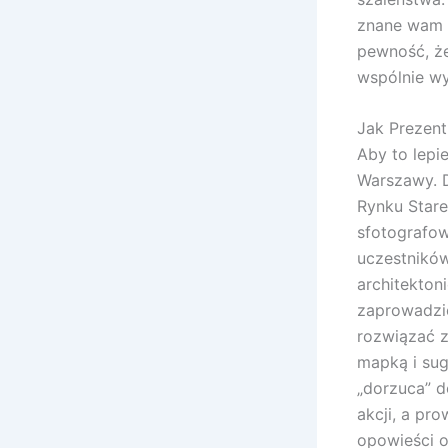
znane wam p
pewność, że
wspólnie wy
Jak Prezent
Aby to lepi
Warszawy. 
Rynku Stare
sfotografow
uczestników
architekton
zaprowadzić
rozwiązać 
mapką i sug
„dorzuca” d
akcji, a pr
opowieści o