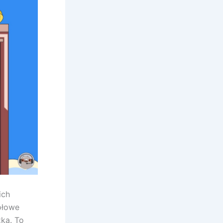
ich
ołowe
zka. To