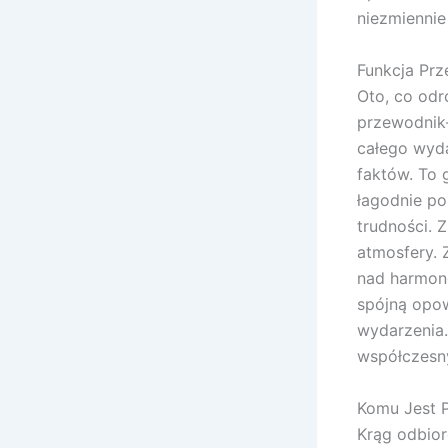
niezmiennie
Funkcja Prz
Oto, co odr
przewodnik-
całego wyda
faktów. To 
łagodnie po
trudności. 
atmosfery. 
nad harmon
spójną opow
wydarzenia.
współczesny
Komu Jest 
Krąg odbio