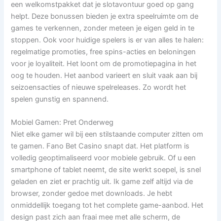
een welkomstpakket dat je slotavontuur goed op gang
helpt. Deze bonussen bieden je extra speelruimte om de
games te verkennen, zonder meteen je eigen geld in te
stoppen. Ook voor huidige spelers is er van alles te halen:
regelmatige promoties, free spins-acties en beloningen
voor je loyaliteit. Het loont om de promotiepagina in het
oog te houden. Het aanbod varieert en sluit vaak aan bij
seizoensacties of nieuwe spelreleases. Zo wordt het
spelen gunstig en spannend.
Mobiel Gamen: Pret Onderweg
Niet elke gamer wil bij een stilstaande computer zitten om
te gamen. Fano Bet Casino snapt dat. Het platform is
volledig geoptimaliseerd voor mobiele gebruik. Of u een
smartphone of tablet neemt, de site werkt soepel, is snel
geladen en ziet er prachtig uit. Ik game zelf altijd via de
browser, zonder gedoe met downloads. Je hebt
onmiddellijk toegang tot het complete game-aanbod. Het
design past zich aan fraai mee met alle scherm, de