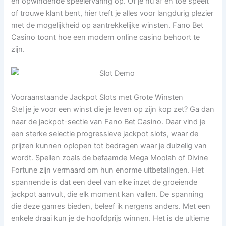
en opwindende speelervaring op. Of je nu af en toe speelt
of trouwe klant bent, hier treft je alles voor langdurig plezier
met de mogelijkheid op aantrekkelijke winsten. Fano Bet
Casino toont hoe een modern online casino behoort te
zijn.
Vooraanstaande Jackpot Slots met Grote Winsten
Stel je je voor een winst die je leven op zijn kop zet? Ga dan
naar de jackpot-sectie van Fano Bet Casino. Daar vind je
een sterke selectie progressieve jackpot slots, waar de
prijzen kunnen oplopen tot bedragen waar je duizelig van
wordt. Spellen zoals de befaamde Mega Moolah of Divine
Fortune zijn vermaard om hun enorme uitbetalingen. Het
spannende is dat een deel van elke inzet de groeiende
jackpot aanvult, die elk moment kan vallen. De spanning
die deze games bieden, beleef ik nergens anders. Met een
enkele draai kun je de hoofdprijs winnen. Het is de ultieme