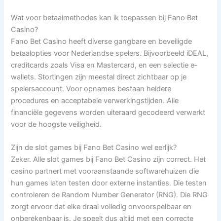
Wat voor betaalmethodes kan ik toepassen bij Fano Bet
Casino?
Fano Bet Casino heeft diverse gangbare en beveiligde
betaalopties voor Nederlandse spelers. Bijvoorbeeld iDEAL,
creditcards zoals Visa en Mastercard, en een selectie e-
wallets. Stortingen zijn meestal direct zichtbaar op je
spelersaccount. Voor opnames bestaan heldere
procedures en acceptabele verwerkingstijden. Alle
financiële gegevens worden uiteraard gecodeerd verwerkt
voor de hoogste veiligheid.
Zijn de slot games bij Fano Bet Casino wel eerlijk?
Zeker. Alle slot games bij Fano Bet Casino zijn correct. Het
casino partnert met vooraanstaande softwarehuizen die
hun games laten testen door externe instanties. Die testen
controleren de Random Number Generator (RNG). Die RNG
zorgt ervoor dat elke draai volledig onvoorspelbaar en
onberekenbaar is. Je speelt dus altijd met een correcte