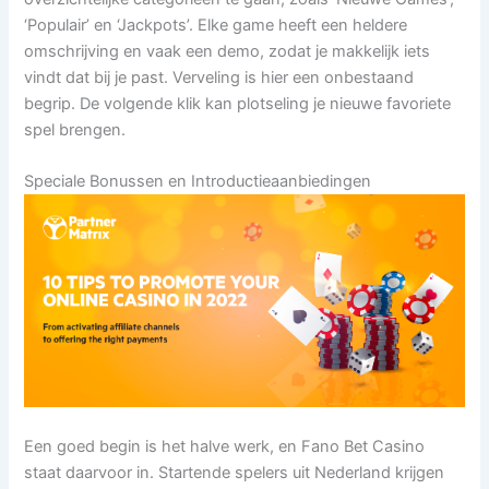
‘Populair’ en ‘Jackpots’. Elke game heeft een heldere
omschrijving en vaak een demo, zodat je makkelijk iets
vindt dat bij je past. Verveling is hier een onbestaand
begrip. De volgende klik kan plotseling je nieuwe favoriete
spel brengen.
Speciale Bonussen en Introductieaanbiedingen
Een goed begin is het halve werk, en Fano Bet Casino
staat daarvoor in. Startende spelers uit Nederland krijgen