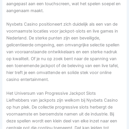
aangepast aan een touchscreen, wat het spelen soepel en
aangenaam maakt.
Nyxbets Casino positioneert zich duidelijk als een van de
voornaamste locaties voor jackpot-slots en live games in
Nederland. De sterke punten zijn een beveiligde,
gelicentieerde omgeving, een omvangrijke selectie spellen
van vooraanstaande ontwikkelaars en een sterke nadruk
op kwaliteit. Of je nu op zoek bent naar de spanning van
een toenemende jackpot of de beleving van een live tafel,
hier treft je een omvattende en solide stek voor online
casino entertainment.
Het Universum van Progressive Jackpot Slots
Liefhebbers van jackpots zijn welkom bij Nyxbets Casino
op hun plek. De collectie progressive slots herbergt de
voornaamste en beroemdste namen uit de industrie. Bij
deze spellen wordt een klein deel van elke inzet naar een
centrale pot die continu toeneemt. Dat kan leiden tot