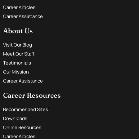
Career Articles
Career Assistance
About Us
Visit Our Blog
Meet Our Staff
Testimonials
Our Mission
Career Assistance
Career Resources
Recommended Sites
Downloads
Online Resources
Career Articles