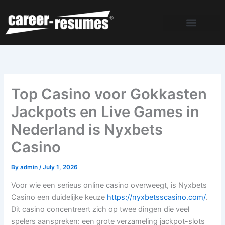
Skip
to
content
Top Casino voor Gokkasten
Jackpots en Live Games in
Nederland is Nyxbets
Casino
By
admin
/
July 1, 2026
Voor wie een serieus online casino overweegt, is Nyxbets
Casino een duidelijke keuze
https://nyxbetsscasino.com/
.
Dit casino concentreert zich op twee dingen die veel
spelers aanspreken: een grote verzameling jackpot-slots