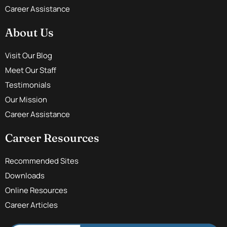
Career Assistance
About Us
Visit Our Blog
Meet Our Staff
Testimonials
Our Mission
Career Assistance
Career Resources
Recommended Sites
Downloads
Online Resources
Career Articles