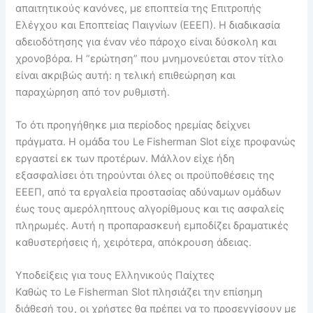
απαιτητικούς κανόνες, με εποπτεία της Επιτροπής
Ελέγχου και Εποπτείας Παιγνίων (ΕΕΕΠ). Η διαδικασία
αδειοδότησης για έναν νέο πάροχο είναι δύσκολη και
χρονοβόρα. Η “ερώτηση” που μνημονεύεται στον τίτλο
είναι ακριβώς αυτή: η τελική επιθεώρηση και
παραχώρηση από τον ρυθμιστή.
Το ότι προηγήθηκε μια περίοδος ηρεμίας δείχνει
πράγματα. Η ομάδα του Le Fisherman Slot είχε προφανώς
εργαστεί εκ των προτέρων. Μάλλον είχε ήδη
εξασφαλίσει ότι τηρούνται όλες οι προϋποθέσεις της
ΕΕΕΠ, από τα εργαλεία προστασίας αδύναμων ομάδων
έως τους αμερόληπτους αλγορίθμους και τις ασφαλείς
πληρωμές. Αυτή η προπαρασκευή εμποδίζει δραματικές
καθυστερήσεις ή, χειρότερα, απόκρουση άδειας.
Υποδείξεις για τους Ελληνικούς Παίχτες
Καθώς το Le Fisherman Slot πλησιάζει την επίσημη
διάθεσή του, οι χρήστες θα πρέπει να το προσεγγίσουν με