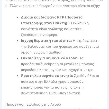
οι Έλληνες παίκτες θεωρούν περισσότερο είναι οι εξής:
Δίκαιο και διάφανο RTP (Ποσοστό
Επιστροφής στον Παίκτη):
Η ελληνική
κοινότητα είναι γνώστης και απαιτεί
ξεκάθαρους νούμερα.
Ισχυρή θεματική ταυτότητα:
Η ατμόσφαιρα
της θάλασσας και του ψαρέματος παρέχει μια
άμεση, γνώριμη αίσθηση.
Ευκαιρίες για σημαντικά κέρδη:
Τα
προοδευτικά jackpot ή οι μεγάλες μπόνους
περιόδους λειτουργούν ως ισχυρό κίνητρο.
Άριστη λειτουργία σε κινητά:
Σχεδόν όλοι οι
παίκτες στην Ελλάδα χρησιμοποιούν
smartphones για το παιχνίδι, οπότε η
βελτιστοποίηση είναι υποχρεωτική.
Προσέγγιση Εισόδου στην Αγορά