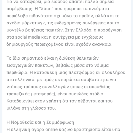
Για να καταφέρει, μια είσοδος απαιτεί πολλά σημεία
παρέμβασης. Η “λύση” που ηρέμησε τα πνεύματα
περιέλαβε πιθανότατα όχι μόνο το προϊόν, αλλά και το
σχέδιο μάρκετινγκ, τις ενδεχόμενες συνέργειες και το
μοντέλο βοήθειας παικτών. Στην Ελλάδα, η προσέγγιση
στα social media και η συνέργεια με εγχώριους
δημιουργούς περιεχομένου είναι σχεδόν αναγκαία.
Το ίδιο σημαντικό είναι η διάθεση θελκτικών
εισαγωγικών πακέτων, βεβαίως μέσα στα νόμιμα
περιθώρια. Η κατασκευή μιας πλατφόρμας εξ ολοκλήρου
στα ελληνικά, με τιμές σε ευρώ και συμβατότητα για
ντόπιες τρόπους συναλλαγών (όπως οι απευθείας
τραπεζικές μεταφορές), είναι ουσιώδες στάδιο.
Καταδεικνύει στον χρήστη ότι τον σέβονται και του
μιλάνε στη γλώσσα του.
Η Νομοθεσία και η Συμμόρφωση
Η ελληνική αγορά online καζίνο δραστηριοποιείται υπό