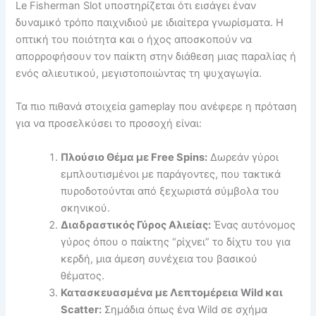
Le Fisherman Slot υποστηρίζεται ότι εισάγει έναν
δυναμικό τρόπο παιχνιδιού με ιδιαίτερα γνωρίσματα. Η
οπτική του ποιότητα και ο ήχος αποσκοπούν να
απορροφήσουν τον παίκτη στην διάθεση μιας παραλίας ή
ενός αλιευτικού, μεγιστοποιώντας τη ψυχαγωγία.
Τα πιο πιθανά στοιχεία gameplay που ανέφερε η πρόταση
για να προσελκύσει το προσοχή είναι:
Πλούσιο Θέμα με Free Spins:
Δωρεάν γύροι
εμπλουτισμένοι με παράγοντες, που τακτικά
πυροδοτούνται από ξεχωριστά σύμβολα του
σκηνικού.
Διαδραστικός Γύρος Αλιείας:
Ένας αυτόνομος
γύρος όπου ο παίκτης “ρίχνει” το δίχτυ του για
κερδή, μια άμεση συνέχεια του βασικού
θέματος.
Κατασκευασμένα με Λεπτομέρεια Wild και
Scatter:
Σημάδια όπως ένα Wild σε σχήμα