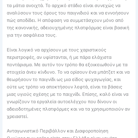
τα μάτια ανοιχτά. Το αρχικό στάδιο είναι συνεχώς να
αναλύσουν τους όρους του παιγνιδιού και να εννοήσουν
πώς αποδίδει. Η απόφαση να συμμετάσχουν μόνο από
της κανονικής, αδειουχημένης πλατφόρμας είναι βασική
για την ασφάλεια τους.
Είναι λογικό να αρχίσουν με τους χαριστικούς
περιστροφές, αν υφίστανται, ή με πάρα ελάχιστα
ποντάρισμα. Με αυτόν τον τρόπο θα εξοικειωθούν με τα
στοιχεία άνευ κίνδυνο. Το να ορίσουν ένα μπάτζετ και να
θεωρήσουν το παιγνίδι ως μια είδος ψυχαγωγίας, και
ούτε ως τρόπο να αποκτήσουν λεφτά, είναι τα βάσεις
μιας υγιούς σχέσης με το παιχνίδι. Επίσης, καλό είναι να
γνωρίζουν τα εργαλεία αυτοελέγχου που δίνουν οι
αδειοδοτημένες πλατφόρμες και να τα χρησιμοποιούν αν
χρειαστεί.
Ανταγωνιστικό Περιβάλλον και Διαφοροποίηση