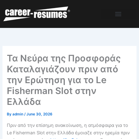
Skip
to
content
Τα Νεύρα της Προσφοράς
Καταλαγιάζουν πριν από
την Ερώτηση για το Le
Fisherman Slot στην
Ελλάδα
By
admin
/
June 30, 2026
Πριν από την επίσημη ανακοίνωση, η ατμόσφαιρα για το
Le Fisherman Slot στην Ελλάδα έμοιαζε στην ηρεμία πριν