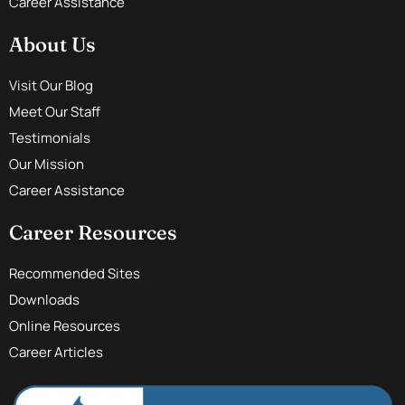
Career Assistance
About Us
Visit Our Blog
Meet Our Staff
Testimonials
Our Mission
Career Assistance
Career Resources
Recommended Sites
Downloads
Online Resources
Career Articles