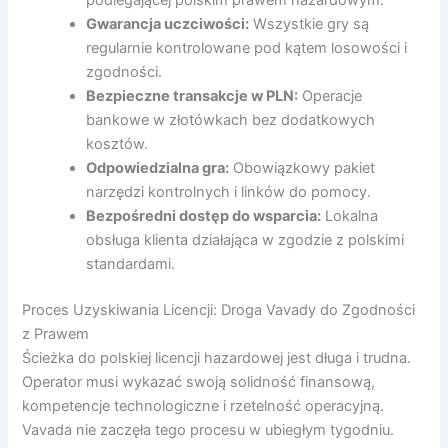
Gwarancja uczciwości:
Wszystkie gry są
regularnie kontrolowane pod kątem losowości i
zgodności.
Bezpieczne transakcje w PLN:
Operacje
bankowe w złotówkach bez dodatkowych
kosztów.
Odpowiedzialna gra:
Obowiązkowy pakiet
narzędzi kontrolnych i linków do pomocy.
Bezpośredni dostęp do wsparcia:
Lokalna
obsługa klienta działająca w zgodzie z polskimi
standardami.
Proces Uzyskiwania Licencji: Droga Vavady do Zgodności
z Prawem
Ścieżka do polskiej licencji hazardowej jest długa i trudna.
Operator musi wykazać swoją solidność finansową,
kompetencje technologiczne i rzetelność operacyjną.
Vavada nie zaczęła tego procesu w ubiegłym tygodniu.