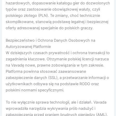
hazardowych, dopasowanie katalogu gier do dozwolonych
typów oraz zastosowanie obowiązkowej waluty, czyli
polskiego złotego (PLN). Te zmiany, choć technicznie
skomplikowane, stanowią podstawę legalnej i bezpiecznej
oferty adresowanej specjalnie do polskich graczy.
Bezpieczeństwo i Ochrona Danych Osobowych na
Autoryzowanej Platformie
W dzisiejszych czasach prywatność i ochrona transakcji to
zagadnienia kluczowe. Otrzymanie polskiej licencji narzuca
na Vavadę nowe, prawne zobowiązania w tym zakresie.
Platforma powinna stosować zaawansowane
zabezpieczenie danych (SSL), a przetwarzanie informacji o
użytkownikach odbywa się na podstawie RODO oraz
polskimi normami specyficznymi.
To nie wyłącznie sprawa technologii, ale i działań. Vavada
wprowadziła narzędzia wykrywania prób nadużyć i
zabezpieczenia przed praniem brudnych pieniędzy (AML).