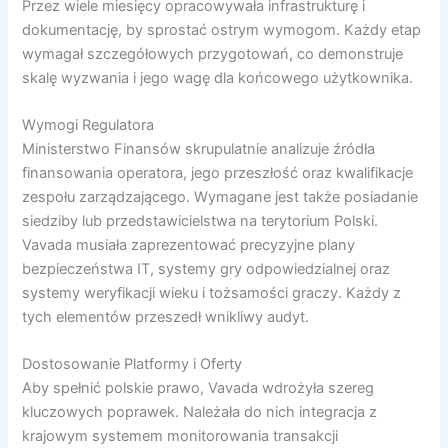
Przez wiele miesięcy opracowywała infrastrukturę i
dokumentację, by sprostać ostrym wymogom. Każdy etap
wymagał szczegółowych przygotowań, co demonstruje
skalę wyzwania i jego wagę dla końcowego użytkownika.
Wymogi Regulatora
Ministerstwo Finansów skrupulatnie analizuje źródła
finansowania operatora, jego przeszłość oraz kwalifikacje
zespołu zarządzającego. Wymagane jest także posiadanie
siedziby lub przedstawicielstwa na terytorium Polski.
Vavada musiała zaprezentować precyzyjne plany
bezpieczeństwa IT, systemy gry odpowiedzialnej oraz
systemy weryfikacji wieku i tożsamości graczy. Każdy z
tych elementów przeszedł wnikliwy audyt.
Dostosowanie Platformy i Oferty
Aby spełnić polskie prawo, Vavada wdrożyła szereg
kluczowych poprawek. Należała do nich integracja z
krajowym systemem monitorowania transakcji