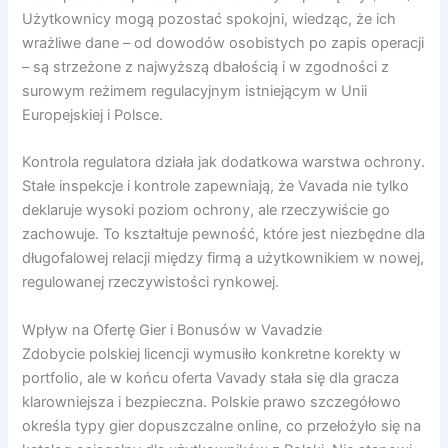
Użytkownicy mogą pozostać spokojni, wiedząc, że ich
wrażliwe dane – od dowodów osobistych po zapis operacji
– są strzeżone z najwyższą dbałością i w zgodności z
surowym reżimem regulacyjnym istniejącym w Unii
Europejskiej i Polsce.
Kontrola regulatora działa jak dodatkowa warstwa ochrony.
Stałe inspekcje i kontrole zapewniają, że Vavada nie tylko
deklaruje wysoki poziom ochrony, ale rzeczywiście go
zachowuje. To kształtuje pewność, które jest niezbędne dla
długofalowej relacji między firmą a użytkownikiem w nowej,
regulowanej rzeczywistości rynkowej.
Wpływ na Ofertę Gier i Bonusów w Vavadzie
Zdobycie polskiej licencji wymusiło konkretne korekty w
portfolio, ale w końcu oferta Vavady stała się dla gracza
klarowniejsza i bezpieczna. Polskie prawo szczegółowo
określa typy gier dopuszczalne online, co przełożyło się na