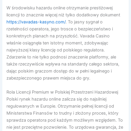
W środowisku hazardu online otrzymanie prestiżowej
licencji to znacznie więcej niż tylko dodatkowy dokument
https://vavadas-kasyno.com/
. To jasny sygnał o
rzetelności operatora, jego trosce o bezpieczeństwo i
konkretnych planach na przyszłość. Vavada Casino
właśnie osiągnęła ten istotny moment, zdobywając
najwyższej klasy licencję od polskiego regulatora.
Zdarzenie to nie tylko podnosi znaczenie platformy, ale
także rzeczywiście wpływa na standardy całego sektora,
dając polskim graczom dostęp do w pełni legalnego i
zabezpieczonego prawem miejsca do gry.
Rola Licencji Premium w Polskiej Przestrzeni Hazardowej
Polski rynek hazardu online zalicza się do najsilniej
regulowanych w Europie. Otrzymanie pełnej licencji od
Ministerstwa Finansów to trudny i złożony proces, który
sprawdza operatora pod każdym możliwym względem. To
nie jest przeciętne pozwolenie. To urzędowa gwarancja, że