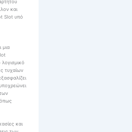
άρτητου
λλον και
t Slot υπό
ι μια
lot
ο λογισμικό
ες τυχαίων
εξασφαλίζει
 υποχρεώνει
 των
 όπως
κασίες και
σεις των