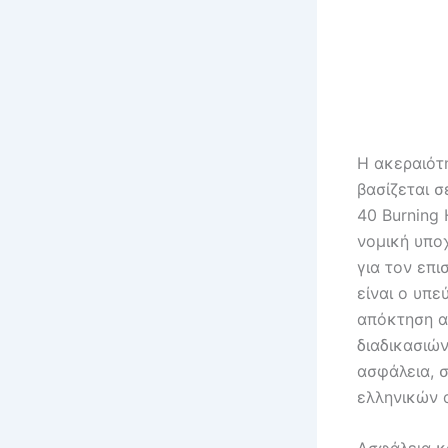
Η ακεραιότ
βασίζεται 
40 Burning 
νομική υπο
για τον επι
είναι ο υπε
απόκτηση α
διαδικασιών
ασφάλεια, σ
ελληνικών 