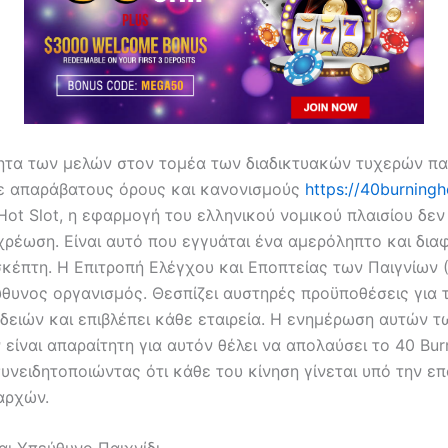
ητα των μελών στον τομέα των διαδικτυακών τυχερών πα
σε απαράβατους όρους και κανονισμούς
https://40burningh
Hot Slot, η εφαρμογή του ελληνικού νομικού πλαισίου δεν
χρέωση. Είναι αυτό που εγγυάται ένα αμερόληπτο και δι
σκέπτη. Η Επιτροπή Ελέγχου και Εποπτείας των Παιγνίων (
ύθυνος οργανισμός. Θεσπίζει αυστηρές προϋποθέσεις για 
δειών και επιβλέπει κάθε εταιρεία. Η ενημέρωση αυτών τ
 είναι απαραίτητη για αυτόν θέλει να απολαύσει το 40 Bur
υνειδητοποιώντας ότι κάθε του κίνηση γίνεται υπό την ε
αρχών.