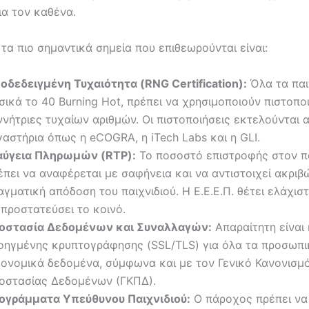
ια τον καθένα.
τα πιο σημαντικά σημεία που επιθεωρούνται είναι:
οδεδειγμένη Τυχαιότητα (RNG Certification):
Όλα τα παιχ
σικά το 40 Burning Hot, πρέπει να χρησιμοποιούν πιστοπο
ννήτριες τυχαίων αριθμών. Οι πιστοποιήσεις εκτελούνται
γαστήρια όπως η eCOGRA, η iTech Labs και η GLI.
αύγεια Πληρωμών (RTP):
Το ποσοστό επιστροφής στον πα
έπει να αναφέρεται με σαφήνεια και να αντιστοιχεί ακριβ
αγματική απόδοση του παιχνιδιού. Η Ε.Ε.Ε.Π. θέτει ελάχιστ
 προστατεύσει το κοινό.
οστασία Δεδομένων και Συναλλαγών:
Απαραίτητη είναι
οηγμένης κρυπτογράφησης (SSL/TLS) για όλα τα προσωπι
κονομικά δεδομένα, σύμφωνα και με τον Γενικό Κανονισμ
οστασίας Δεδομένων (ΓΚΠΔ).
ογράμματα Υπεύθυνου Παιχνιδιού:
Ο πάροχος πρέπει να