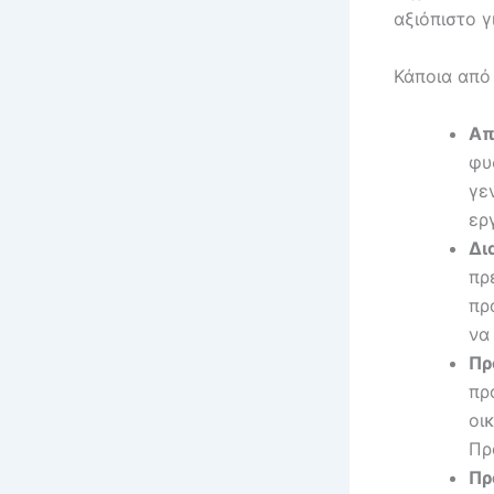
αξιόπιστο γ
Κάποια από 
Απ
φυ
γε
ερ
Δι
πρ
πρ
να
Πρ
πρ
οι
Πρ
Πρ