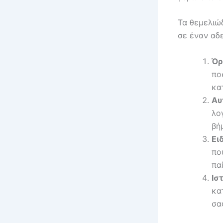
Τα θεμελιώδ
σε έναν αδ
Όρ
πο
κα
Αυ
λο
βή
Ει
πο
πα
Ισ
κα
σα