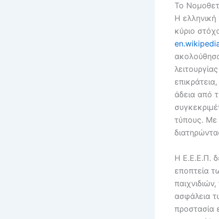
Το Νομοθετ
Η ελληνική 
κύριο στόχο
en.wikipedi
ακολούθησα
λειτουργίας
επικράτεια,
άδεια από τ
συγκεκριμέν
τύπους. Με 
διατηρώντας
Η Ε.Ε.Ε.Π. 
εποπτεία τ
παιχνιδιών,
ασφάλεια τ
προστασία 