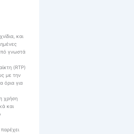
νίδια, και
ιημένες
 από γνωστά
ίκτη (RTP)
ώς με την
α όρια για
 η χρήση
κά και
ό
 παρέχει