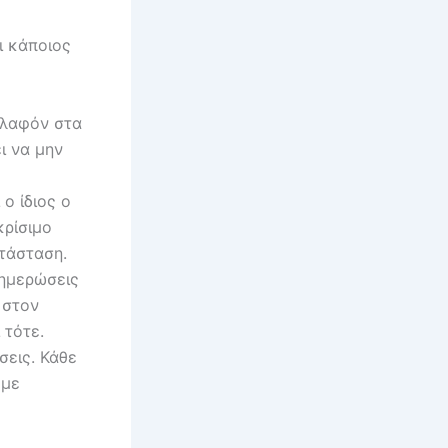
ι κάποιος
πλαφόν στα
ι να μην
ο ίδιος ο
κρίσιμο
ατάσταση.
ημερώσεις
 στον
 τότε.
σεις. Κάθε
 με