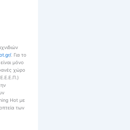
ιχνιδιών
ot.gr/
. Για το
 είναι μόνο
αφανές χώρο
Ε.Ε.Ε.Π.)
την
ων
ning Hot με
ποπτεία των