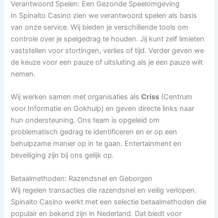
Verantwoord Spelen: Een Gezonde Speelomgeving
In Spinalto Casino zien we verantwoord spelen als basis
van onze service. Wij bieden je verschillende tools om
controle over je spelgedrag te houden. Jij kunt zelf limieten
vaststellen voor stortingen, verlies of tijd. Verder geven we
de keuze voor een pauze of uitsluiting als je een pauze wilt
nemen.
Wij werken samen met organisaties als
Criss
(Centrum
voor Informatie en Gokhulp) en geven directe links naar
hun ondersteuning. Ons team is opgeleid om
problematisch gedrag te identificeren en er op een
behulpzame manier op in te gaan. Entertainment en
beveiliging zijn bij ons gelijk op.
Betaalmethoden: Razendsnel en Geborgen
Wij regelen transacties die razendsnel en veilig verlopen.
Spinalto Casino werkt met een selectie betaalmethoden die
populair en bekend zijn in Nederland. Dat biedt voor