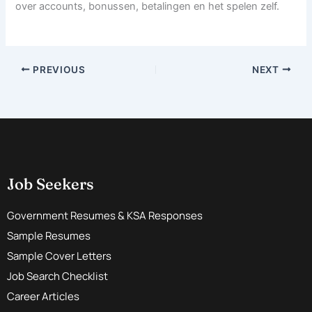
over accounts, bonussen, betalingen en het spelen zelf.
PREVIOUS
NEXT
Job Seekers
Government Resumes & KSA Responses
Sample Resumes
Sample Cover Letters
Job Search Checklist
Career Articles