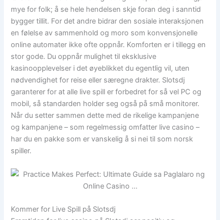
mye for folk; å se hele hendelsen skje foran deg i sanntid
bygger tillit. For det andre bidrar den sosiale interaksjonen
en følelse av sammenhold og moro som konvensjonelle
online automater ikke ofte oppnår. Komforten er i tillegg en
stor gode. Du oppnår mulighet til eksklusive
kasinoopplevelser i det øyeblikket du egentlig vil, uten
nødvendighet for reise eller særegne drakter. Slotsdj
garanterer for at alle live spill er forbedret for så vel PC og
mobil, så standarden holder seg også på små monitorer.
Når du setter sammen dette med de rikelige kampanjene
og kampanjene – som regelmessig omfatter live casino –
har du en pakke som er vanskelig å si nei til som norsk
spiller.
Kommer for Live Spill på Slotsdj