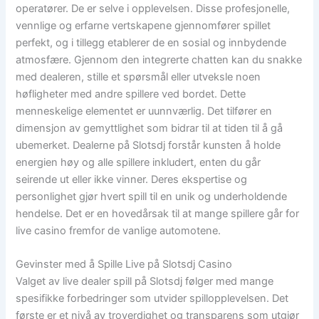
operatører. De er selve i opplevelsen. Disse profesjonelle,
vennlige og erfarne vertskapene gjennomfører spillet
perfekt, og i tillegg etablerer de en sosial og innbydende
atmosfære. Gjennom den integrerte chatten kan du snakke
med dealeren, stille et spørsmål eller utveksle noen
høfligheter med andre spillere ved bordet. Dette
menneskelige elementet er uunnværlig. Det tilfører en
dimensjon av gemyttlighet som bidrar til at tiden til å gå
ubemerket. Dealerne på Slotsdj forstår kunsten å holde
energien høy og alle spillere inkludert, enten du går
seirende ut eller ikke vinner. Deres ekspertise og
personlighet gjør hvert spill til en unik og underholdende
hendelse. Det er en hovedårsak til at mange spillere går for
live casino fremfor de vanlige automotene.
Gevinster med å Spille Live på Slotsdj Casino
Valget av live dealer spill på Slotsdj følger med mange
spesifikke forbedringer som utvider spillopplevelsen. Det
første er et nivå av troverdighet og transparens som utgjør