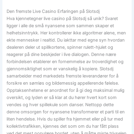
Den fremste Live Casino Erfaringen på Slotsdj
Hva kjennetegner live casino på Slotsdj så unik? Svaret
ligger i alle de små nyansene som sammen skaper et
helhetsinntrykk. Her kontrollerer ikke algoritmer alene, men
ekte mennesker i realtid. Du iakttar med egne syn hvordan
dealeren deler ut spillkortene, spinner rulett-hjulet og
reagerer på dine beskjeder i live dialogen. Denne nære
forbindelsen etablerer en fornemmelse av troverdighet og
gjennomsiktighet som er vanskelig å kopiere. Slotsdj
samarbeider med markedets fremste leverandører for å
forsikre en sømløs og bildemessig appellerende følelse.
Opptaksenhetene er anordnet for å gi deg maksimal mulig
oversikt, og lyden er så klar at du hører hvert kort som
vendes og hver spillekule som danser. Nettopp dette
denne omsorgen for nyansene transformerer et parti til en
liten hendelse. Hvis du spiller fra hjemmet eller på tur med
kollektivtrafikken, kjennes det som om du har fått plass
ved det mest populære bordet, uten å måtte miste trivselen