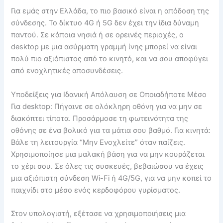
Για εμάς στην Ελλάδα, το πιο βασικό είναι η απόδοση της
σύνδεσης. Το δίκτυο 4G ή 5G δεν έχει την ίδια δύναμη
παντού. Σε κάποια νησιά ή σε ορεινές περιοχές, ο
desktop με μια ασύρματη γραμμή ίνης μπορεί να είναι
πολύ πιο αξιόπιστος από το κινητό, και να σου αποφύγει
από ενοχλητικές αποσυνδέσεις.
Υποδείξεις για Ιδανική Απόλαυση σε Οποιαδήποτε Μέσο
Για desktop: Πήγαινε σε ολόκληρη οθόνη για να μην σε
διακόπτει τίποτα. Προσάρμοσε τη φωτεινότητα της
οθόνης σε ένα βολικό για τα μάτια σου βαθμό. Για κινητά:
Βάλε τη λειτουργία “Μην Ενοχλείτε” όταν παίζεις.
Χρησιμοποίησε μια μαλακή βάση για να μην κουράζεται
το χέρι σου. Σε όλες τις συσκευές, βεβαιώσου να έχεις
μια αξιόπιστη σύνδεση Wi-Fi ή 4G/5G, για να μην κοπεί το
παιχνίδι στο μέσο ενός κερδοφόρου γυρίσματος.
Στον υπολογιστή, εξέτασε να χρησιμοποιήσεις μια