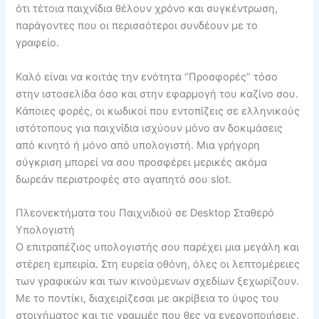
ότι τέτοια παιχνίδια θέλουν χρόνο και συγκέντρωση,
παράγοντες που οι περισσότεροι συνδέουν με το
γραφείο.
Καλό είναι να κοιτάς την ενότητα “Προσφορές” τόσο
στην ιστοσελίδα όσο και στην εφαρμογή του καζίνο σου.
Κάποιες φορές, οι κωδικοί που εντοπίζεις σε ελληνικούς
ιστότοπους για παιχνίδια ισχύουν μόνο αν δοκιμάσεις
από κινητό ή μόνο από υπολογιστή. Μια γρήγορη
σύγκριση μπορεί να σου προσφέρει μερικές ακόμα
δωρεάν περιστροφές στο αγαπητό σου slot.
Πλεονεκτήματα του Παιχνιδιού σε Desktop Σταθερό
Υπολογιστή
Ο επιτραπέζιος υπολογιστής σου παρέχει μια μεγάλη και
στέρεη εμπειρία. Στη ευρεία οθόνη, όλες οι λεπτομέρειες
των γραφικών και των κινούμενων σχεδίων ξεχωρίζουν.
Με το ποντίκι, διαχειρίζεσαι με ακρίβεια το ύψος του
στοιχήματος και τις γραμμές που θες να ενεργοποιήσεις.