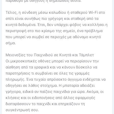
παράθυρο με οδηγούς ή σημειώσεις δίπλα.
Τέλος, η σύνδεση μέσω καλωδίου ή σταθερού Wi-Fi στο
σπίτι είναι συνήθως πιο γρήγορη και σταθερή από τα
κινητά δεδομένα. Έτσι, δεν υπάρχει φόβος να κολλήσει η
περιστροφή στο πιο κρίσιμο της σημείο, ένα πρόβλημα
που μπορεί να συμβεί σε περιοχές με αδύναμο κινητό
σήμα.
Μειονεξίες του Παιχνιδιού σε Κινητά και Τάμπλετ
Οι μικροσκοπικές οθόνες μπορεί να περιορίσουν την
αίσθηση από τα γραφικά και να κάνουν δύσκολο να
παρατηρήσεις τι συμβαίνει σε όλες τις γραμμές
πληρωμής. Ένα τυχαίο απρόσεκτο άγγιγμα ενδέχεται να
οδηγήσει σε λάθος στοίχημα. Η μπαταρία αδειάζει
γρήγορα, ειδικά αν παίζεις παιχνίδια για ώρα. Ακόμα, οι
κλήσεις και οι ειδοποιήσεις από άλλες εφαρμογές
διαταράσσουν το παιχνίδι και επηρεάζουν τη
συγκέντρωσή σου.