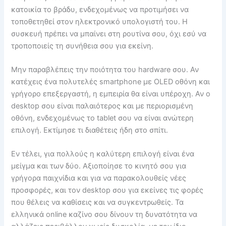
κατοικία το βράδυ, ενδεχομένως να προτιμήσει να
τοποθετηθεί στον ηλεκτρονικό υπολογιστή του. Η
συσκευή πρέπει να μπαίνει στη ρουτίνα σου, όχι εσύ να
τροποποιείς τη συνήθεια σου για εκείνη.
Μην παραβλέπεις την ποιότητα του hardware σου. Αν
κατέχεις ένα πολυτελές smartphone με OLED οθόνη και
γρήγορο επεξεργαστή, η εμπειρία θα είναι υπέροχη. Αν ο
desktop σου είναι παλαιότερος και με περιορισμένη
οθόνη, ενδεχομένως το tablet σου να είναι ανώτερη
επιλογή. Εκτίμησε τι διαθέτεις ήδη στο σπίτι.
Εν τέλει, για πολλούς η καλύτερη επιλογή είναι ένα
μείγμα και των δύο. Αξιοποίησε το κινητό σου για
γρήγορα παιχνίδια και για να παρακολουθείς νέες
προσφορές, και τον desktop σου για εκείνες τις φορές
που θέλεις να καθίσεις και να συγκεντρωθείς. Τα
ελληνικά online καζίνο σου δίνουν τη δυνατότητα να