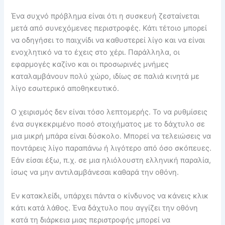
Ένα συχνό πρόβλημα είναι ότι η συσκευή ζεσταίνεται
μετά από συνεχόμενες περιστροφές. Κάτι τέτοιο μπορεί
να οδηγήσει το παιχνίδι να καθυστερεί λίγο και να είναι
ενοχλητικό να το έχεις στο χέρι. Παράλληλα, οι
εφαρμογές καζίνο και οι προσωρινές μνήμες
καταλαμβάνουν πολύ χώρο, ιδίως σε παλιά κινητά με
λίγο εσωτερικό αποθηκευτικό.
Ο χειρισμός δεν είναι τόσο λεπτομερής. Το να ρυθμίσεις
ένα συγκεκριμένο ποσό στοιχήματος με το δάχτυλο σε
μια μικρή μπάρα είναι δύσκολο. Μπορεί να τελειώσεις να
ποντάρεις λίγο παραπάνω ή λιγότερο από όσο σκόπευες.
Εάν είσαι έξω, π.χ. σε μια ηλιόλουστη ελληνική παραλία,
ίσως να μην αντιλαμβάνεσαι καθαρά την οθόνη.
Εν κατακλείδι, υπάρχει πάντα ο κίνδυνος να κάνεις κλικ
κάτι κατά λάθος. Ένα δάχτυλο που αγγίζει την οθόνη
κατά τη διάρκεια μιας περιστροφής μπορεί να