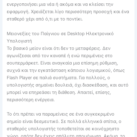
ενεργοποιήσει μια νέα ή ακόμα και να κλείσει την
εφαρμογή. Χρειάζεται λίγο περισσότερη προσοχή και ένα
σταθερό χέρι από ό,τι με το ποντίκι.
Μειονεξίες του Παίγνιου σε Desktop Ηλεκτρονικό
Υπολογιστή
Το βασικό μείον είναι ότι δεν το μεταφέρεις. Δεν
αγωνίζεσαι από τον καναπέ ή ενώ περιμένεις στο
σουπερμάρκετ. Είναι αναγκαία μια επίσημη ρύθμιση,
συχνά και την εγκατάσταση κάποιου λογισμικού, όπως
Flash Player σε παλιά συστήματα. Για πολλούς, ο
υπολογιστής σημαίνει δουλειά, όχι διασκέδαση, και αυτό
μπορεί να επηρεάσει τη διάθεση. Απαιτεί, επίσης,
περισσότερη ενέργεια.
Το ότι πρέπει να παραμείνεις σε ένα συγκεκριμένο
σημείο είναι δεσμευτικό. Σε πολλά ελληνικά σπίτια, ο
σταθερός υπολογιστής τοποθετείται σε κοινόχρηστο
χώρο, οπότε δεν έχεις απόλυτη απομόνωση. Ακόμα, το