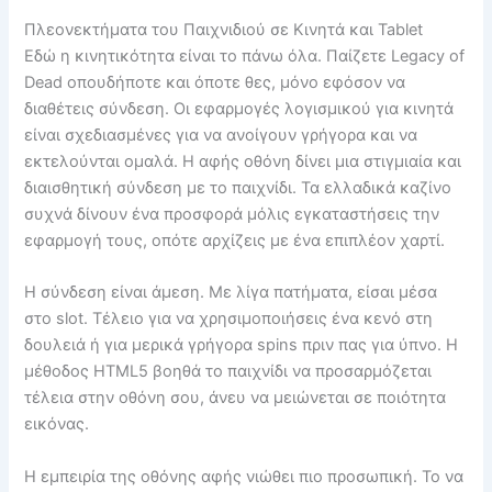
Πλεονεκτήματα του Παιχνιδιού σε Κινητά και Tablet
Εδώ η κινητικότητα είναι το πάνω όλα. Παίζετε Legacy of
Dead οπουδήποτε και όποτε θες, μόνο εφόσον να
διαθέτεις σύνδεση. Οι εφαρμογές λογισμικού για κινητά
είναι σχεδιασμένες για να ανοίγουν γρήγορα και να
εκτελούνται ομαλά. Η αφής οθόνη δίνει μια στιγμιαία και
διαισθητική σύνδεση με το παιχνίδι. Τα ελλαδικά καζίνο
συχνά δίνουν ένα προσφορά μόλις εγκαταστήσεις την
εφαρμογή τους, οπότε αρχίζεις με ένα επιπλέον χαρτί.
Η σύνδεση είναι άμεση. Με λίγα πατήματα, είσαι μέσα
στο slot. Τέλειο για να χρησιμοποιήσεις ένα κενό στη
δουλειά ή για μερικά γρήγορα spins πριν πας για ύπνο. Η
μέθοδος HTML5 βοηθά το παιχνίδι να προσαρμόζεται
τέλεια στην οθόνη σου, άνευ να μειώνεται σε ποιότητα
εικόνας.
Η εμπειρία της οθόνης αφής νιώθει πιο προσωπική. Το να