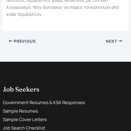
αλλάζεις περιβάλλον χωρίς δυσκολία, με τον ίδιο
λογαριασμό. Μην διστάσεις να πάρεις τα καλύτερα από
κάθε περιβάλλον.
PREVIOUS
NEXT
Job Seekers
Government Resumes & KSA Responses
Sample Resumes
Sample Cover Letters
Job Search Checklist