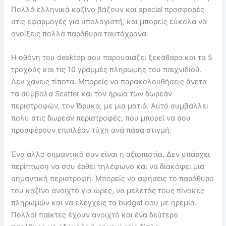
Πολλά ελληνικά καζίνο βάζουν και special προσφορές
στις εφαρμογές για υπολογιστή, και μπορείς εύκολα να
ανοίξεις πολλά παράθυρα ταυτόχρονα.
Η οθόνη του desktop σου παρουσιάζει ξεκάθαρα και τα 5
τροχούς και τις 10 γραμμές πληρωμής του παιχνιδιού.
Δεν χάνεις τίποτα. Μπορείς να παρακολουθήσεις άνετα
τα σύμβολα Scatter και τον ήρωα των δωρεάν
περιστροφών, τον Ίδρυκα, με μια ματιά. Αυτό συμβάλλει
πολύ στις δωρεάν περιστροφές, που μπορεί να σου
προσφέρουν επιπλέον τύχη ανά πάσα στιγμή.
Ένα άλλο σημαντικό συν είναι η αξιοπιστία. Δεν υπάρχει
περίπτωση να σου έρθει τηλέφωνο και να διακόψει μια
σημαντική περιστροφή. Μπορείς να αφήσεις το παράθυρο
του καζίνο ανοιχτό για ώρες, να μελετάς τους πίνακες
πληρωμών και να ελέγχεις το budget σου με ηρεμία.
Πολλοί παίκτες έχουν ανοιχτό και ένα δεύτερο