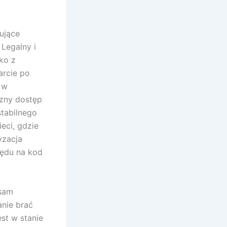
ujące
Legalny i
ko z
arcie po
 w
czny dostęp
stabilnego
ieci, gdzie
yzacja
lędu na kod
 sam
anie brać
st w stanie