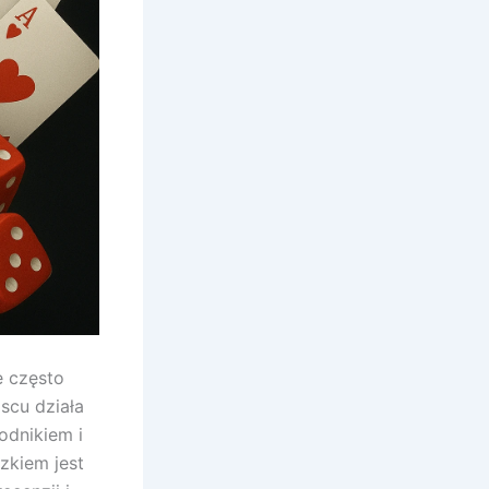
e często
scu działa
odnikiem i
zkiem jest