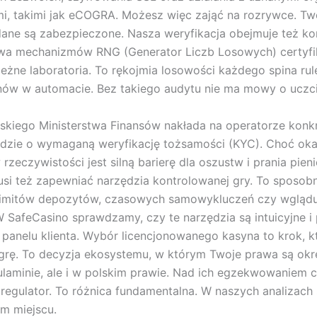
i, takimi jak eCOGRA. Możesz więc zająć na rozrywce. Tw
dane są zabezpieczone. Nasza weryfikacja obejmuje też kon
wa mechanizmów RNG (Generator Liczb Losowych) certyf
leżne laboratoria. To rękojmia losowości każdego spina rul
ów w automacie. Bez takiego audytu nie ma mowy o uczci
lskiego Ministerstwa Finansów nakłada na operatorze konk
Idzie o wymaganą weryfikację tożsamości (KYC). Choć oka
 rzeczywistości jest silną barierę dla oszustw i prania pien
si też zapewniać narzędzia kontrolowanej gry. To sposob
limitów depozytów, czasowych samowykluczeń czy wglądu 
 W SafeCasino sprawdzamy, czy te narzędzia są intuicyjne i
panelu klienta. Wybór licencjonowanego kasyna to krok, k
rę. To decyzja ekosystemu, w którym Twoje prawa są okre
ulaminie, ale i w polskim prawie. Nad ich egzekwowaniem 
egulator. To różnica fundamentalna. W naszych analizach
m miejscu.