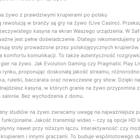
na żywo z prawdziwymi krupierami po polsku
 rewolucją w branży są gry na żywo (Live Casino). Przeka
rzeczywistego kasyna na ekran Waszego urządzenia. W Sa
ważne jest pełne doświadczenie. Dlatego rekomendujemy p
nują stoły prowadzone przez polskojęzycznych krupierów.
a komfortu komunikacji. To także autentyczność rozgrywk
ier na żywo. Jak Evolution Gaming czy Pragmatic Play Li
 rynku, proponując doskonałą jakość streamu, różnorodno
ka, ruletki, baccarata oraz nowoczesne gry show. Dzięki 
ajdziesz kasyna, w których granie na żywo przypomina z
 salonie. Bez wychodzenia z domu.
eny studiów na żywo zwracamy uwagę na najważniejsze p
i funkcjonalne. Jakość transmisji wideo – czy są opcje HD l
 płynny nawet przy niższym łączu. Interaktywność: czy mo
krupierem i innymi graczami. To buduje wspólnotowego du