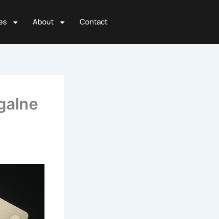
es
About
Contact
galne