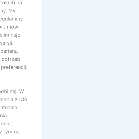
tołach na
rmy. My
regulaminy
ort mówi
eliminuje
ersji.
barierą.
ę potrzeb
referencji.
obilnej. W
łania z iOS
entualna
nia
anie,
w tym na