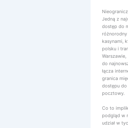
Nieogranic
Jedną z naj
dostęp do m
różnorodny 
kasynami, k
polsku i tr
Warszawie, 
do najnowsz
łącza inter
granica mię
dostępu do 
pocztowy.
Co to impli
podgląd w n
udział w ty