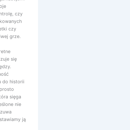
oje
trolę, czy
ikowanych
etki czy
wej grze.
retne
zuje się
iędzy.
ność
do historii
 prosto
tóra sięga
ślone nie
czuwa
 stawiamy ją