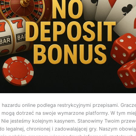
k hazardu online podlega restrykcyjnymi przepisami. Gracz
e mogą dotrzeć na swoje wymarzone platformy. W tym miej
. Nie jesteśmy kolejnym kasynem. Stanowimy Twoim przew
 legalnej, chronionej i zadowalającej gry. Naszym obowią