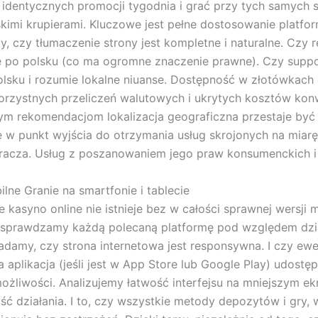
 identycznych promocji tygodnia i grać przy tych samych s
kimi krupierami. Kluczowe jest pełne dostosowanie platfo
y, czy tłumaczenie strony jest kompletne i naturalne. Czy 
e po polsku (co ma ogromne znaczenie prawne). Czy supp
olsku i rozumie lokalne niuanse. Dostępność w złotówkach 
orzystnych przeliczeń walutowych i ukrytych kosztów konw
ym rekomendacjom lokalizacja geograficzna przestaje być 
ę w punkt wyjścia do otrzymania usług skrojonych na miar
racza. Usług z poszanowaniem jego praw konsumenckich i p
lne Granie na smartfonie i tablecie
kasyno online nie istnieje bez w całości sprawnej wersji m
 sprawdzamy każdą polecaną platformę pod względem dzia
Badamy, czy strona internetowa jest responsywna. I czy ew
aplikacja (jeśli jest w App Store lub Google Play) udostęp
ożliwości. Analizujemy łatwość interfejsu na mniejszym ekr
ć działania. I to, czy wszystkie metody depozytów i gry, 