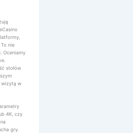
zują
feCasino
latformy,
 To nie
i. Oceniamy
ve.
ść stołów
naszym
 wizytą w
arametry
ub 4K, czy
żna
cha gry.