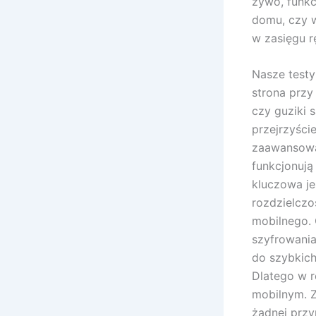
żywo, funkc
domu, czy 
w zasięgu r
Nasze testy
strona przy
czy guziki 
przejrzyści
zaawansowa
funkcjonują
kluczowa je
rozdzielczo
mobilnego.
szyfrowania
do szybkich
Dlatego w 
mobilnym. Z
żadnej przy