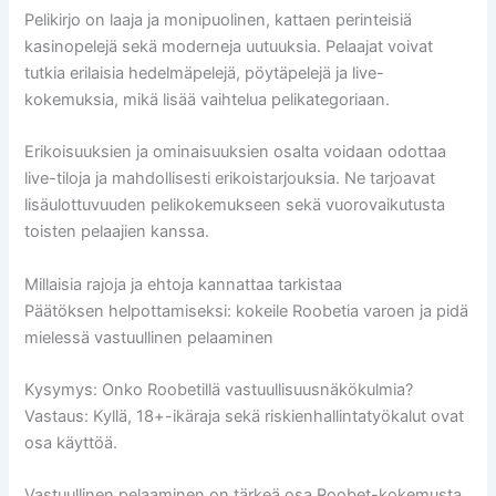
Pelikirjo on laaja ja monipuolinen, kattaen perinteisiä
kasinopelejä sekä moderneja uutuuksia. Pelaajat voivat
tutkia erilaisia hedelmäpelejä, pöytäpelejä ja live-
kokemuksia, mikä lisää vaihtelua pelikategoriaan.
Erikoisuuksien ja ominaisuuksien osalta voidaan odottaa
live-tiloja ja mahdollisesti erikoistarjouksia. Ne tarjoavat
lisäulottuvuuden pelikokemukseen sekä vuorovaikutusta
toisten pelaajien kanssa.
Millaisia rajoja ja ehtoja kannattaa tarkistaa
Päätöksen helpottamiseksi: kokeile Roobetia varoen ja pidä
mielessä vastuullinen pelaaminen
Kysymys: Onko Roobetillä vastuullisuusnäkökulmia?
Vastaus: Kyllä, 18+-ikäraja sekä riskienhallintatyökalut ovat
osa käyttöä.
Vastuullinen pelaaminen on tärkeä osa Roobet-kokemusta.