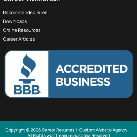
Recommended Sites
Downloads
Online Resources
Career Articles
Copyright © 2026 Career Resumes |
Custom Website Agency
|
All Rights
wolf treasure australia Reserved