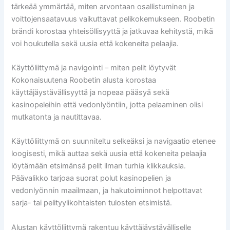
tärkeää ymmärtää, miten arvontaan osallistuminen ja
voittojensaatavuus vaikuttavat pelikokemukseen. Roobetin
brändi korostaa yhteisöllisyyttä ja jatkuvaa kehitystä, mikä
voi houkutella sekä uusia että kokeneita pelaajia.
Käyttöliittymä ja navigointi – miten pelit löytyvät
Kokonaisuutena Roobetin alusta korostaa
käyttäjäystävällisyyttä ja nopeaa pääsyä sekä
kasinopeleihin että vedonlyöntiin, jotta pelaaminen olisi
mutkatonta ja nautittavaa.
Käyttöliittymä on suunniteltu selkeäksi ja navigaatio etenee
loogisesti, mikä auttaa sekä uusia että kokeneita pelaajia
löytämään etsimänsä pelit ilman turhia klikkauksia.
Päävalikko tarjoaa suorat polut kasinopelien ja
vedonlyönnin maailmaan, ja hakutoiminnot helpottavat
sarja- tai pelityylikohtaisten tulosten etsimistä.
Alustan käyttöliittymä rakentuu käyttäjäystävälliselle