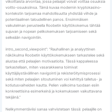
viikoittaista arvontaa, jossa pelaajat voivat voittaa osuuksia
voitto-osuuksiinsa. Tämä kuvaa modernin kryptokasino-
kontekstin tarjoamaa mahdollisuutta yhdistää viihde ja
potentiaalinen taloudellinen panos. Ensimmäisen
vaikutelman perusteella Roobetin käyttökokemus tähtää
sujuvan ja nopean pelikokemuksen tarjoamiseen sekä
selkeään navigointiin.
intro_second_viewpoint”: “Rauhallinen ja analyyttinen
näkökulma Roobetin käyttökokemukseen tarkastelee sekä
alustaa että pelaajien motivaatioita. Tässä kappaleessa
tarkastellaan, miten vasarakkeena toimivat
käyttäjäystävällinen navigointi ja rekisteröitymisprosessi
sekä miten pelaajien sitoutuminen voi kehittyä talletus- ja
kotiutusvaiheiden kautta. Pelien valikoima tuodaan esiin
konkreettisina esimerkeinä ja kokemukseen vaikuttavana
tekijänä.”
Nelikymmentäviisi sanaa vahvistetaan tässä: pelaajille on