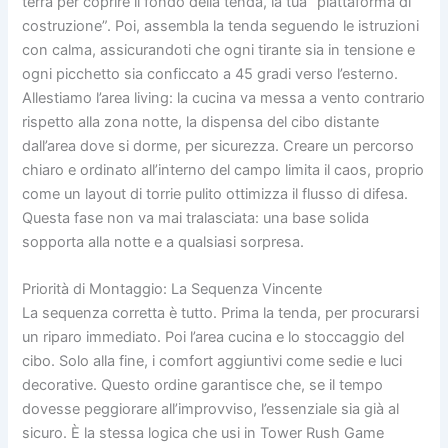
terra per coprire il fondo della tenda, la tua “piattaforma di
costruzione”. Poi, assembla la tenda seguendo le istruzioni
con calma, assicurandoti che ogni tirante sia in tensione e
ogni picchetto sia conficcato a 45 gradi verso l’esterno.
Allestiamo l’area living: la cucina va messa a vento contrario
rispetto alla zona notte, la dispensa del cibo distante
dall’area dove si dorme, per sicurezza. Creare un percorso
chiaro e ordinato all’interno del campo limita il caos, proprio
come un layout di torrie pulito ottimizza il flusso di difesa.
Questa fase non va mai tralasciata: una base solida
sopporta alla notte e a qualsiasi sorpresa.
Priorità di Montaggio: La Sequenza Vincente
La sequenza corretta è tutto. Prima la tenda, per procurarsi
un riparo immediato. Poi l’area cucina e lo stoccaggio del
cibo. Solo alla fine, i comfort aggiuntivi come sedie e luci
decorative. Questo ordine garantisce che, se il tempo
dovesse peggiorare all’improvviso, l’essenziale sia già al
sicuro. È la stessa logica che usi in Tower Rush Game