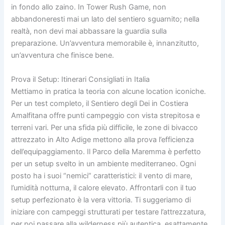
in fondo allo zaino. In Tower Rush Game, non
abbandoneresti mai un lato del sentiero sguarnito; nella
realtà, non devi mai abbassare la guardia sulla
preparazione. Un’avventura memorabile è, innanzitutto,
un’avventura che finisce bene.
Prova il Setup: Itinerari Consigliati in Italia
Mettiamo in pratica la teoria con alcune location iconiche.
Per un test completo, il Sentiero degli Dei in Costiera
Amalfitana offre punti campeggio con vista strepitosa e
terreni vari. Per una sfida più difficile, le zone di bivacco
attrezzato in Alto Adige mettono alla prova l’efficienza
dell’equipaggiamento. Il Parco della Maremma è perfetto
per un setup svelto in un ambiente mediterraneo. Ogni
posto ha i suoi “nemici” caratteristici: il vento di mare,
l’umidità notturna, il calore elevato. Affrontarli con il tuo
setup perfezionato è la vera vittoria. Ti suggeriamo di
iniziare con campeggi strutturati per testare l’attrezzatura,
per poi passare alla wilderness più autentica, esattamente