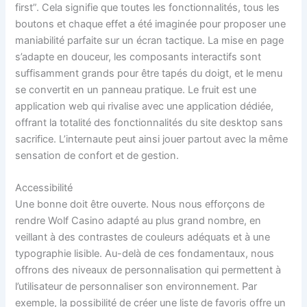
first”. Cela signifie que toutes les fonctionnalités, tous les
boutons et chaque effet a été imaginée pour proposer une
maniabilité parfaite sur un écran tactique. La mise en page
s’adapte en douceur, les composants interactifs sont
suffisamment grands pour être tapés du doigt, et le menu
se convertit en un panneau pratique. Le fruit est une
application web qui rivalise avec une application dédiée,
offrant la totalité des fonctionnalités du site desktop sans
sacrifice. L’internaute peut ainsi jouer partout avec la même
sensation de confort et de gestion.
Accessibilité
Une bonne doit être ouverte. Nous nous efforçons de
rendre Wolf Casino adapté au plus grand nombre, en
veillant à des contrastes de couleurs adéquats et à une
typographie lisible. Au-delà de ces fondamentaux, nous
offrons des niveaux de personnalisation qui permettent à
l’utilisateur de personnaliser son environnement. Par
exemple, la possibilité de créer une liste de favoris offre un