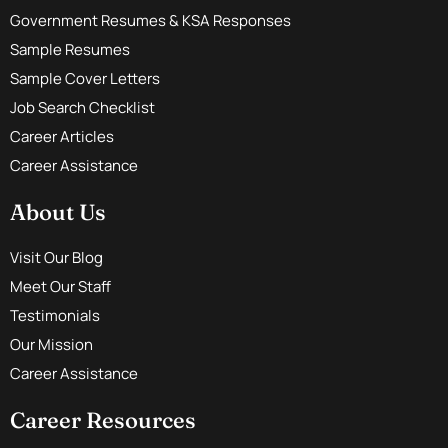
Government Resumes & KSA Responses
Sample Resumes
Sample Cover Letters
Job Search Checklist
Career Articles
Career Assistance
About Us
Visit Our Blog
Meet Our Staff
Testimonials
Our Mission
Career Assistance
Career Resources