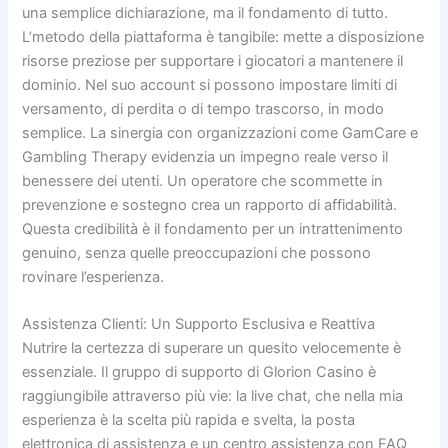
una semplice dichiarazione, ma il fondamento di tutto.
L’metodo della piattaforma è tangibile: mette a disposizione
risorse preziose per supportare i giocatori a mantenere il
dominio. Nel suo account si possono impostare limiti di
versamento, di perdita o di tempo trascorso, in modo
semplice. La sinergia con organizzazioni come GamCare e
Gambling Therapy evidenzia un impegno reale verso il
benessere dei utenti. Un operatore che scommette in
prevenzione e sostegno crea un rapporto di affidabilità.
Questa credibilità è il fondamento per un intrattenimento
genuino, senza quelle preoccupazioni che possono
rovinare l’esperienza.
Assistenza Clienti: Un Supporto Esclusiva e Reattiva
Nutrire la certezza di superare un quesito velocemente è
essenziale. Il gruppo di supporto di Glorion Casino è
raggiungibile attraverso più vie: la live chat, che nella mia
esperienza è la scelta più rapida e svelta, la posta
elettronica di assistenza e un centro assistenza con FAQ