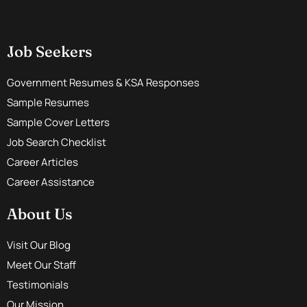
Job Seekers
Government Resumes & KSA Responses
Sample Resumes
Sample Cover Letters
Job Search Checklist
Career Articles
Career Assistance
About Us
Visit Our Blog
Meet Our Staff
Testimonials
Our Mission