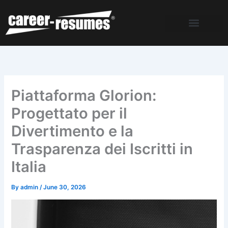
Skip
to
content
Piattaforma Glorion:
Progettato per il
Divertimento e la
Trasparenza dei Iscritti in
Italia
By
admin
/
June 30, 2026