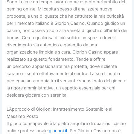
Sono Luca e da tempo lavoro come esperto nel ambito del
gaming online. Mi capita spesso di analizzare nuove
proposte, e una di queste che ha catturato la mia curiosità
per il mercato italiano è Glorion Casino. Quando giudico un
casino, non osservo solo alla varietà di giochi o all’entità dei
bonus. Cerco qualcosa di più solido: un spazio dove il
divertimento sia autentico e garantito da una
organizzazione limpida e sicura. Glorion Casino appare
realizzato su questo fondamento. Tende a offrire
un’percorso appassionante ma protetta, dove il cliente
italiano si senta effettivamente al centro. La sua filosofia
persegue un armonia tra il versante spensierato del gioco e
la rigore amministrativa, un aspetto essenziale per chi
desidera giocare con serenità.
L’Approccio di Glorion: Intrattenimento Sostenibile al
Massimo Posto
Il gioco consapevole è la pietra angolare di qualsiasi casino
online professionale
glorioni.it
. Per Glorion Casino non è