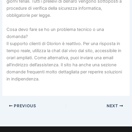
giorni feriali. Tutti i prelievi di denaro vengono sottoposti a
procedure di verifica della sicurezza informatica,
obbligatorie per legge.
Cosa devo fare se ho un problema tecnico o una
domanda?
Il supporto clienti di Glorion è reattivo. Per una risposta in
tempo reale, utilizza la chat dal vivo dal sito, accessibile in
orari ampliati. Come alternativa, puoi inviare una email
all’indirizzo dell’assistenza. Il sito ha anche una sezione
domande frequenti molto dettagliata per reperire soluzioni
in indipendenza.
PREVIOUS
NEXT