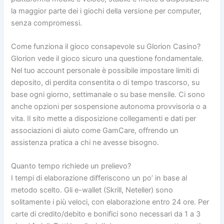
la maggior parte dei i giochi della versione per computer,
senza compromessi.
Come funziona il gioco consapevole su Glorion Casino?
Glorion vede il gioco sicuro una questione fondamentale.
Nel tuo account personale è possibile impostare limiti di
deposito, di perdita consentita o di tempo trascorso, su
base ogni giorno, settimanale o su base mensile. Ci sono
anche opzioni per sospensione autonoma provvisoria o a
vita. Il sito mette a disposizione collegamenti e dati per
associazioni di aiuto come GamCare, offrendo un
assistenza pratica a chi ne avesse bisogno.
Quanto tempo richiede un prelievo?
I tempi di elaborazione differiscono un po’ in base al
metodo scelto. Gli e-wallet (Skrill, Neteller) sono
solitamente i più veloci, con elaborazione entro 24 ore. Per
carte di credito/debito e bonifici sono necessari da 1 a 3