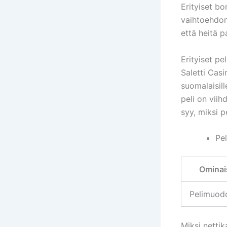
Erityiset bo
vaihtoehdon.
että heitä p
Erityiset pe
Saletti Casi
suomalaisill
peli on vii
syy, miksi p
Pel
Ominai
Pelimuod
Miksi nettik