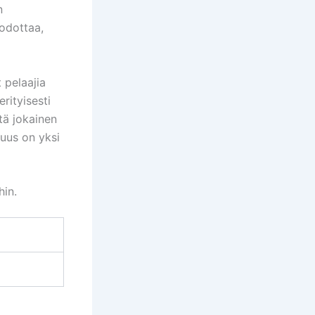
n
 odottaa,
t pelaajia
erityisesti
tä jokainen
suus on yksi
hin.