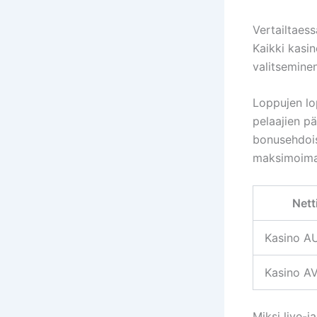
Vertailtaes
Kaikki kasin
valitseminen
Loppujen lo
pelaajien pä
bonusehdois
maksimoima
Nett
Kasino A
Kasino A
Miksi live-j