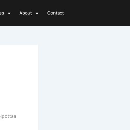
es
About
Contact
elpottaa