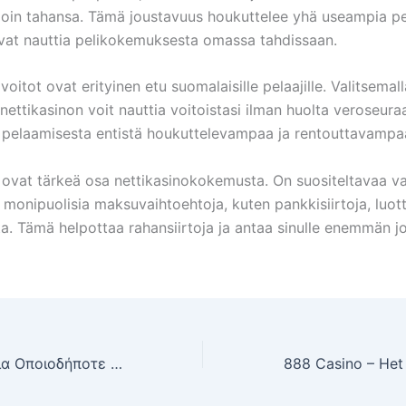
lloin tahansa. Tämä joustavuus houkuttelee yhä useampia pel
ivat nauttia pelikokemuksesta omassa tahdissaan.
oitot ovat erityinen etu suomalaisille pelaajille. Valitsemall
nettikasinon voit nauttia voitoistasi ilman huolta veroseur
pelaamisesta entistä houkuttelevampaa ja rentouttavampa
ovat tärkeä osa nettikasinokokemusta. On suositeltavaa val
 monipuolisia maksuvaihtoehtoja, kuten pankkisiirtoja, luott
a. Tämä helpottaa rahansiirtoja ja antaa sinulle enemmän j
Επιβραβεύεσαι για Οποιοδήποτε Πονταρισμό στο Spinalto Casino για την Ελληνική αγορά