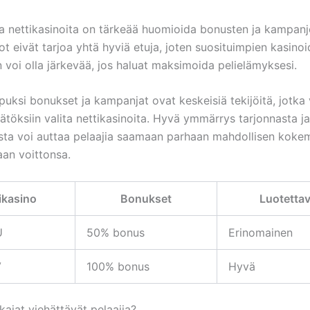
sa nettikasinoita on tärkeää huomioida bonusten ja kampanj
ot eivät tarjoa yhtä hyviä etuja, joten suosituimpien kasino
 voi olla järkevää, jos haluat maksimoida pelielämyksesi.
puksi bonukset ja kampanjat ovat keskeisiä tekijöitä, jotka 
ätöksiin valita nettikasinoita. Hyvä ymmärrys tarjonnasta ja
ta voi auttaa pelaajia saamaan parhaan mahdollisen koke
an voittonsa.
ikasino
Bonukset
Luotetta
U
50% bonus
Erinomainen
V
100% bonus
Hyvä
akajat viehättävät pelaajia?