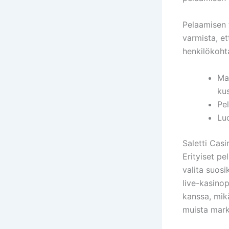
Pelaamisen t
varmista, et
henkilökohta
Mak
ku
Pel
Luo
Saletti Casin
Erityiset pe
valita suosi
live-kasinop
kanssa, mikä
muista markk