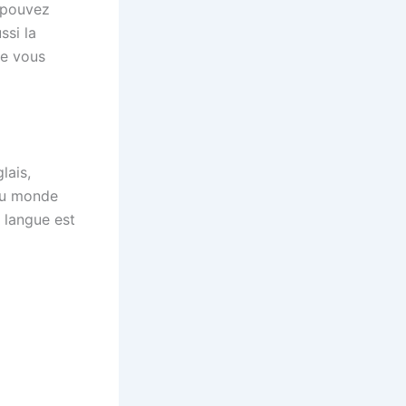
s pouvez
ssi la
ue vous
lais,
 du monde
 langue est