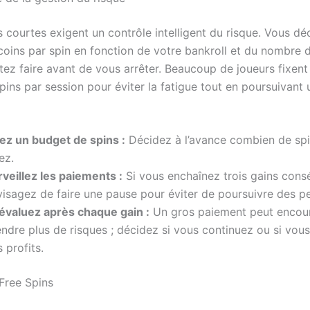
 courtes exigent un contrôle intelligent du risque. Vous dé
oins par spin en fonction de votre bankroll et du nombre 
ez faire avant de vous arrêter. Beaucoup de joueurs fixent 
pins par session pour éviter la fatigue tout en poursuivant 
xez un budget de spins :
Décidez à l’avance combien de sp
ez.
rveillez les paiements :
Si vous enchaînez trois gains consé
visagez de faire une pause pour éviter de poursuivre des pe
évaluez après chaque gain :
Un gros paiement peut encou
ndre plus de risques ; décidez si vous continuez ou si vous
 profits.
 Free Spins