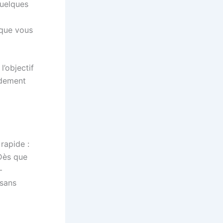
quelques
que vous
l’objectif
idement
rapide :
 Dès que
—
 sans