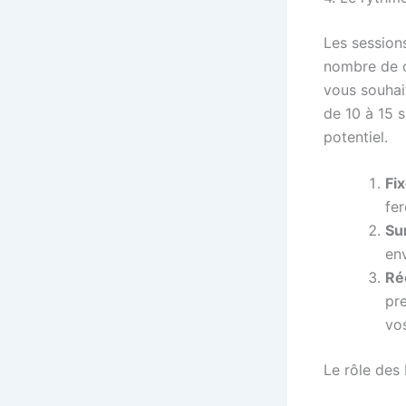
Les sessions
nombre de c
vous souhait
de 10 à 15 s
potentiel.
Fi
fer
Su
en
Ré
pre
vos
Le rôle des