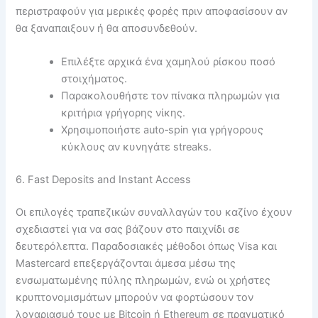
περιστραφούν για μερικές φορές πριν αποφασίσουν αν
θα ξαναπαιξουν ή θα αποσυνδεθούν.
Επιλέξτε αρχικά ένα χαμηλού ρίσκου ποσό
στοιχήματος.
Παρακολουθήστε τον πίνακα πληρωμών για
κριτήρια γρήγορης νίκης.
Χρησιμοποιήστε auto‑spin για γρήγορους
κύκλους αν κυνηγάτε streaks.
6. Fast Deposits and Instant Access
Οι επιλογές τραπεζικών συναλλαγών του καζίνο έχουν
σχεδιαστεί για να σας βάζουν στο παιχνίδι σε
δευτερόλεπτα. Παραδοσιακές μέθοδοι όπως Visa και
Mastercard επεξεργάζονται άμεσα μέσω της
ενσωματωμένης πύλης πληρωμών, ενώ οι χρήστες
κρυπτονομισμάτων μπορούν να φορτώσουν τον
λογαριασμό τους με Bitcoin ή Ethereum σε πραγματικό