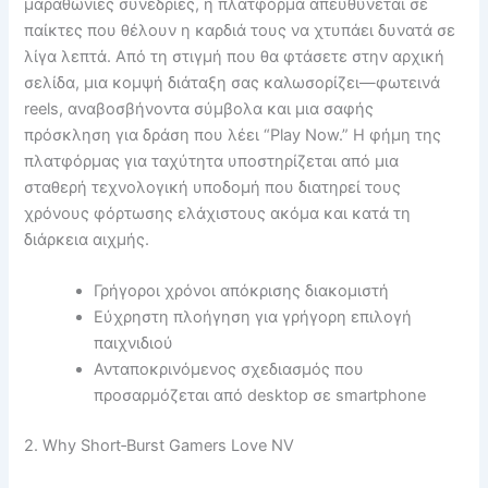
μαραθώνιες συνεδρίες, η πλατφόρμα απευθύνεται σε
παίκτες που θέλουν η καρδιά τους να χτυπάει δυνατά σε
λίγα λεπτά. Από τη στιγμή που θα φτάσετε στην αρχική
σελίδα, μια κομψή διάταξη σας καλωσορίζει—φωτεινά
reels, αναβοσβήνοντα σύμβολα και μια σαφής
πρόσκληση για δράση που λέει “Play Now.” Η φήμη της
πλατφόρμας για ταχύτητα υποστηρίζεται από μια
σταθερή τεχνολογική υποδομή που διατηρεί τους
χρόνους φόρτωσης ελάχιστους ακόμα και κατά τη
διάρκεια αιχμής.
Γρήγοροι χρόνοι απόκρισης διακομιστή
Εύχρηστη πλοήγηση για γρήγορη επιλογή
παιχνιδιού
Ανταποκρινόμενος σχεδιασμός που
προσαρμόζεται από desktop σε smartphone
2. Why Short‑Burst Gamers Love NV