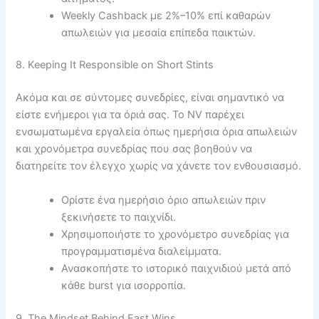
Weekly Cashback με 2%–10% επί καθαρών
απωλειών για μεσαία επίπεδα παικτών.
8. Keeping It Responsible on Short Stints
Ακόμα και σε σύντομες συνεδρίες, είναι σημαντικό να
είστε ενήμεροι για τα όριά σας. Το NV παρέχει
ενσωματωμένα εργαλεία όπως ημερήσια όρια απωλειών
και χρονόμετρα συνεδρίας που σας βοηθούν να
διατηρείτε τον έλεγχο χωρίς να χάνετε τον ενθουσιασμό.
Ορίστε ένα ημερήσιο όριο απωλειών πριν
ξεκινήσετε το παιχνίδι.
Χρησιμοποιήστε το χρονόμετρο συνεδρίας για
προγραμματισμένα διαλείμματα.
Ανασκοπήστε το ιστορικό παιχνιδιού μετά από
κάθε burst για ισορροπία.
9. The Mindset Behind Fast Wins