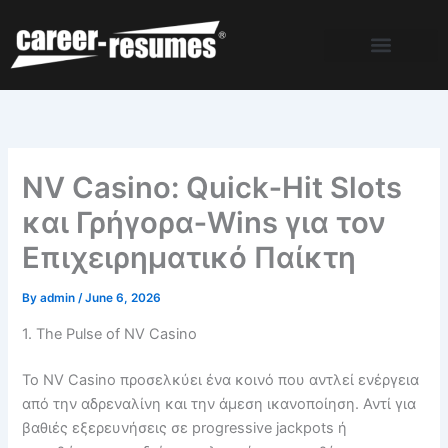
Skip
to
content
NV Casino: Quick‑Hit Slots
και Γρήγορα‑Wins για τον
Επιχειρηματικό Παίκτη
By
admin
/
June 6, 2026
1. The Pulse of NV Casino
Το NV Casino προσελκύει ένα κοινό που αντλεί ενέργεια
από την αδρεναλίνη και την άμεση ικανοποίηση. Αντί για
βαθιές εξερευνήσεις σε progressive jackpots ή