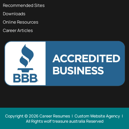
Recommended Sites
Downloads
Online Resources
Career Articles
Copyright © 2026 Career Resumes |
Custom Website Agency
|
All Rights
wolf treasure australia Reserved