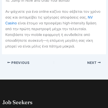
10. Jump In Now and Grab Your Bonus!
Αν ψάχνετε για ένα online καζίνο που σέβεται τον χρόνο
σας και ανταμείβει τις γρήγορες αποφάσεις σας,
NV
Casino
είναι έτοιμο να προσφέρει high‑intensity δράση
από την πρώτη περιστροφή μέχρι την τελευταία.
Κατεβάστε την mobile εφαρμογή ή συνδεθείτε από
οποιαδήποτε συσκευή—η επόμενη μεγάλη σας νίκη
μπορεί να είναι μόλις ένα πάτημα μακριά.
PREVIOUS
NEXT
Job Seekers