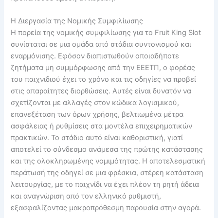
Η Διεργασία της Νομικής Συμφιλίωσης
Η πορεία της νομικής συμφιλίωσης για το Fruit King Slot
συνίσταται σε μια ομάδα από στάδια συντονισμού και
εναρμόνισης. Εφόσον διαπιστωθούν οποιαδήποτε
ζητήματα μη συμμόρφωσης από την ΕΕΕΤΠ, ο φορέας
του παιχνιδιού έχει το χρόνο και τις οδηγίες να προβεί
στις απαραίτητες διορθώσεις. Αυτές είναι δυνατόν να
σχετίζονται με αλλαγές στον κώδικα λογισμικού,
επανεξέταση των όρων χρήσης, βελτιωμένα μέτρα
ασφάλειας ή ρυθμίσεις στα μοντέλα επιχειρηματικών
πρακτικών. Το στάδιο αυτό είναι καθοριστική, γιατί
αποτελεί το σύνδεσμο ανάμεσα της πρώτης κατάστασης
και της ολοκληρωμένης νομιμότητας. Η αποτελεσματική
περάτωσή της οδηγεί σε μια φρέσκια, στέρεη κατάσταση
λειτουργίας, με το παιχνίδι να έχει πλέον τη ρητή άδεια
και αναγνώριση από τον ελληνικό ρυθμιστή,
εξασφαλίζοντας μακροπρόθεσμη παρουσία στην αγορά.