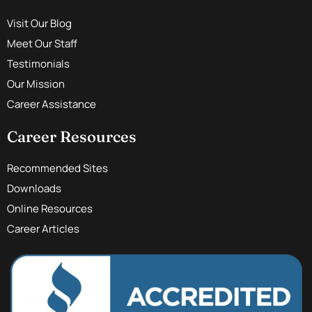
Visit Our Blog
Meet Our Staff
Testimonials
Our Mission
Career Assistance
Career Resources
Recommended Sites
Downloads
Online Resources
Career Articles