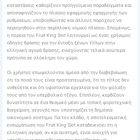
καταστάσεις καθορίζουν προηγούμενα παραδείγματα και
αποσαφηνίζουν το πλαίσιο εφαρμογής εφαρμογής των
ρυθμίσεων, υποβοηθώντας και άλλους παρόχους να
περιηγηθούν στην περίπλοκη νομικό πλαίσιο. Επομένως,
η πορεία του Fruit King Slot λειτουργεί ως ένας χρήσιμος
οδηγός δράσης για την ένταξη ξένων τίτλων στην
ελληνική αγορά δράσης, ενισχύοντας τελικά ανώτερα
πρότυπα σε ολόκληρο τον χώρο.
Οι χρήστες επωφελούνται άμεσα από την διαβεβαίωση
ότι τα ποσά τους είναι προστατευμένα, ότι το τίτλος δεν
νοθεύεται και ότι υφίστανται εργαλεία για την φύλαξη
τους από τον υπερβολικό τζόγο. Επιπλέον, κερδίζουν
δυνατότητα σε ένα θεσμικό μέσο με τοπική φοροτεχνική
διαχείριση, γεγονός που υποστηρίζει τη δημόσια
οικονομικό σύστημα. Για τον κλάδο, η αποτελεσματική
ενσωμάτωση του Fruit King Slot καταδεικνύει ότι η
ελληνική αγορά, αν και αυστηρή, είναι ανοιχτή για
υπεύθυνους προμηθευτές που προτίθενται να