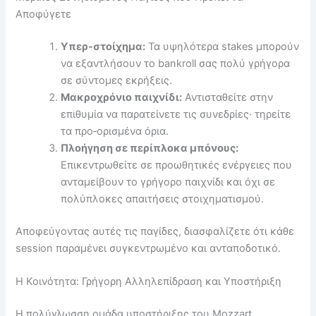
Αποφύγετε
Υπερ‑στοίχημα:
Τα υψηλότερα stakes μπορούν
να εξαντλήσουν το bankroll σας πολύ γρήγορα
σε σύντομες εκρήξεις.
Μακροχρόνιο παιχνίδι:
Αντισταθείτε στην
επιθυμία να παρατείνετε τις συνεδρίες· τηρείτε
τα προ‑ορισμένα όρια.
Πλοήγηση σε περίπλοκα μπόνους:
Επικεντρωθείτε σε προωθητικές ενέργειες που
ανταμείβουν το γρήγορο παιχνίδι και όχι σε
πολύπλοκες απαιτήσεις στοιχηματισμού.
Αποφεύγοντας αυτές τις παγίδες, διασφαλίζετε ότι κάθε
session παραμένει συγκεντρωμένο και ανταποδοτικό.
Η Κοινότητα: Γρήγορη Αλληλεπίδραση και Υποστήριξη
Η πολύγλωσση ομάδα υποστήριξης του Mozzart