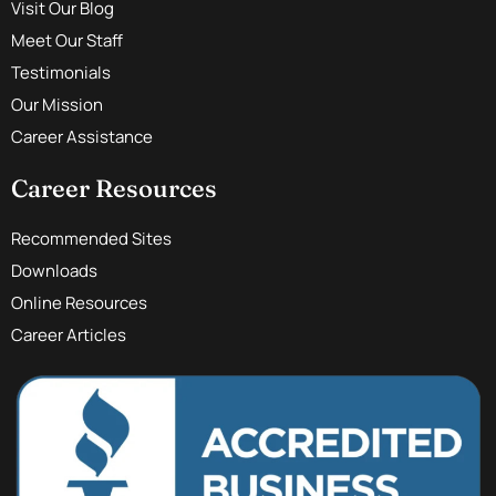
Visit Our Blog
Meet Our Staff
Testimonials
Our Mission
Career Assistance
Career Resources
Recommended Sites
Downloads
Online Resources
Career Articles