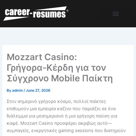
Skip
to
content
Mozzart Casino:
Γρήγορα‑Κέρδη για τον
Σύγχρονο Mobile Παίκτη
By
admin
/
June 27, 2026
Στον σημερινό γρήγορο κόσμο, πολλοί παίκτες
επιθυμούν μια εμπειρία καζίνο που ταιριάζει σε ένα
διάλειμμα για μεσημεριανό ή μια γρήγορη παύση για
καφέ. Mozzart Casino προσφέρει ακριβώς αυτό—
συμπαγείς, ενεργητικές gaming sessions που διατηρούν