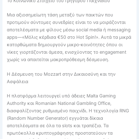
Το Κοινωνικό Στοιχείο του Γρήγορου Παιχνιδιού
Μια αξιοσημείωτη τάση μεταξύ των παικτών που
προτιμούν σύντομες συνεδρίες είναι το να μοιράζονται
αποτελέσματα με φίλους μέσω social media ή messaging
apps—«Μόλις κέρδισα €50 στο Hot Spin!». Αυτά τα μικρά
κατορθώματα δημιουργούν μικρο‑κοινότητες όπου οι
νίκες γιορτάζονται άμεσα, ενισχύοντας το engagement
χωρίς να απαιτείται μακροπρόθεσμη δέσμευση.
Η Δέσμευση του Mozzart στην Δικαιοσύνη και την
Ασφάλεια
Η πλατφόρμα λειτουργεί υπό άδειες Malta Gaming
Authority και Romanian National Gambling Office,
διασφαλίζοντας ρυθμισμένο παιχνίδι. Η τεχνολογία RNG
(Random Number Generator) εγγυάται δίκαια
αποτελέσματα σε όλα τα slots και τραπέζια. Τα
πρωτόκολλα κρυπτογράφησης προστατεύουν τα