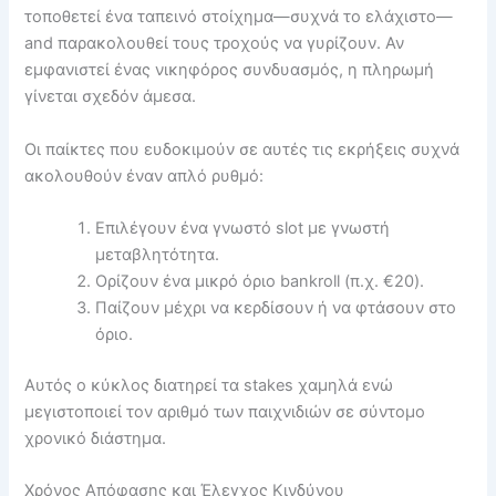
τοποθετεί ένα ταπεινό στοίχημα—συχνά το ελάχιστο—
and παρακολουθεί τους τροχούς να γυρίζουν. Αν
εμφανιστεί ένας νικηφόρος συνδυασμός, η πληρωμή
γίνεται σχεδόν άμεσα.
Οι παίκτες που ευδοκιμούν σε αυτές τις εκρήξεις συχνά
ακολουθούν έναν απλό ρυθμό:
Επιλέγουν ένα γνωστό slot με γνωστή
μεταβλητότητα.
Ορίζουν ένα μικρό όριο bankroll (π.χ. €20).
Παίζουν μέχρι να κερδίσουν ή να φτάσουν στο
όριο.
Αυτός ο κύκλος διατηρεί τα stakes χαμηλά ενώ
μεγιστοποιεί τον αριθμό των παιχνιδιών σε σύντομο
χρονικό διάστημα.
Χρόνος Απόφασης και Έλεγχος Κινδύνου