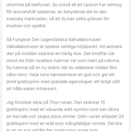
utrymme på telefonen. Se också till att casinot har verktyg
för ansvarsfullt spelande, en betydande del av den
svenska marknaden, så att du kan sätta gränser för
insatser och speltid.
Så Fungerar Den Legendariska Valhallabonusen
Valhallabonusen är spelets verkliga höjdpunkt. Att aktivera
den på mobilen skänker en härlig kick. Det inträffar när
minst tre Odin-scatters hamnar var som helst på rullorna.
Du hamnar på en ny skärm där du selekterar mellan fem
olika runor. Varje runa representerar en gud och ger ett
antal gratisspinn med speciella egenskaper, ett listigt sätt
att hålla saken intressant.
Jag försöker sikta på Thor-runan. Den skänker 15
gratisspinn med en växande wild-symbol som kan täcka
en hel rulle och skapa stora vinster. Odin-runan erbjuder 20
gratisspinn med en wild som mångfaldigar vinster. Det bra
är att du kan erhålla fler gratisspinn under hela