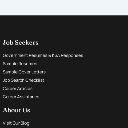
Job Seekers
Government Resumes & KSA Responses
Sample Resumes
Sample Cover Letters
Job Search Checklist
Career Articles
Career Assistance
About Us
Visit Our Blog