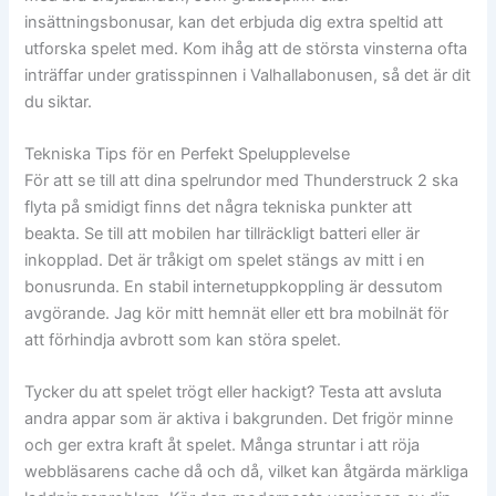
insättningsbonusar, kan det erbjuda dig extra speltid att
utforska spelet med. Kom ihåg att de största vinsterna ofta
inträffar under gratisspinnen i Valhallabonusen, så det är dit
du siktar.
Tekniska Tips för en Perfekt Spelupplevelse
För att se till att dina spelrundor med Thunderstruck 2 ska
flyta på smidigt finns det några tekniska punkter att
beakta. Se till att mobilen har tillräckligt batteri eller är
inkopplad. Det är tråkigt om spelet stängs av mitt i en
bonusrunda. En stabil internetuppkoppling är dessutom
avgörande. Jag kör mitt hemnät eller ett bra mobilnät för
att förhindja avbrott som kan störa spelet.
Tycker du att spelet trögt eller hackigt? Testa att avsluta
andra appar som är aktiva i bakgrunden. Det frigör minne
och ger extra kraft åt spelet. Många struntar i att röja
webbläsarens cache då och då, vilket kan åtgärda märkliga