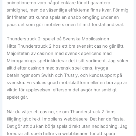
animationerna vara något enklare för att garantera
smidighet, men de väsentliga effekterna finns kvar. För mig
är friheten att kunna spela en snabb omgång under en
paus det som gör mobilversionen till mitt förstahandsval.
Thunderstruck 2-spelet på Svenska Mobilcasinon
Hitta Thunderstruck 2 hos ett bra svenskt casino går lätt.
Majoriteten av casinon med svensk spellicens med
Microgamings spel inkluderar det i sitt sortiment. Jag söker
alltid efter casinon med svensk spellicens, trygga
betalningar som Swish och Trustly, och kundsupport på
svenska. En väldesignad mobilplattform eller en bra app är
viktig för upplevelsen, eftersom det avgör hur smidigt
spelet går.
När du väljer ett casino, se om Thunderstruck 2 finns
tillgängligt direkt i mobilens webbläsare. Det har de flesta.
Det gör att du kan börja spela direkt utan nedladdning. Jag
föredrar att spela hellre via webbläsaren för att spara