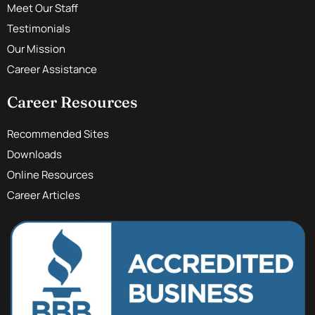
Meet Our Staff
Testimonials
Our Mission
Career Assistance
Career Resources
Recommended Sites
Downloads
Online Resources
Career Articles