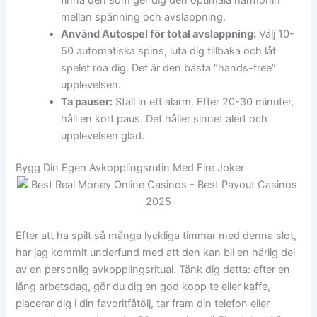
mellan spänning och avslappning.
Använd Autospel för total avslappning:
Välj 10-
50 automatiska spins, luta dig tillbaka och låt
spelet roa dig. Det är den bästa “hands-free”
upplevelsen.
Ta pauser:
Ställ in ett alarm. Efter 20-30 minuter,
håll en kort paus. Det håller sinnet alert och
upplevelsen glad.
Bygg Din Egen Avkopplingsrutin Med Fire Joker
Efter att ha spilt så många lyckliga timmar med denna slot,
har jag kommit underfund med att den kan bli en härlig del
av en personlig avkopplingsritual. Tänk dig detta: efter en
lång arbetsdag, gör du dig en god kopp te eller kaffe,
placerar dig i din favoritfåtölj, tar fram din telefon eller