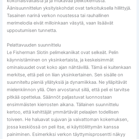
kokonaisvaltaista ja ja mukavaa pelikokemusta.
Äänisuunnittelun yksityiskohdat ovat tarkoituksella hillittyjä.
Tasainen narinä verkon noustessa tai rauhallinen
merimelodia eivät milloinkaan väsytä, vaan lisäävät
uppoutumisen tunnetta.
Pelattavuuden suunnittelu
Le Fisherman Slotin pelimekaniikat ovat selkeät. Pelin
käynnistäminen on yksinkertaista, ja keskeisimmät
ominaisuudet ovat koko ajan nähtävillä. Tämä ei kuitenkaan
merkitse, että peli on liian yksinkertainen. Sen sisälle on
suunniteltu pieniä yllätyksiä ja dynamiikkaa. Ne ylläpitävät
mielenkiinnon yllä. Olen arvostanut sillä, että peli ei tarvitse
pitkää opettelua. Säännöt paljastuvat luonnostaan
ensimmäisten kierrosten aikana. Tällainen suunnittelu
kertoo, että kehittäjät ymmärtävät pelaajien todellisen
toiveen. He haluavat sujuvan ja vaivattoman kokemuksen,
jossa keskiössä on peli itse, ei käyttöliittymän kanssa
painiminen. Esimerkiksi verkon täyttymisprosentti näkyy