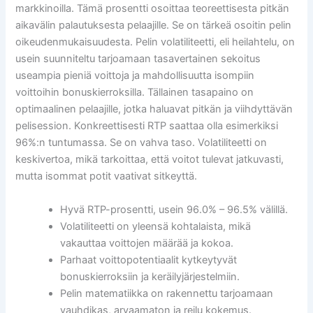
markkinoilla. Tämä prosentti osoittaa teoreettisesta pitkän
aikavälin palautuksesta pelaajille. Se on tärkeä osoitin pelin
oikeudenmukaisuudesta. Pelin volatiliteetti, eli heilahtelu, on
usein suunniteltu tarjoamaan tasavertainen sekoitus
useampia pieniä voittoja ja mahdollisuutta isompiin
voittoihin bonuskierroksilla. Tällainen tasapaino on
optimaalinen pelaajille, jotka haluavat pitkän ja viihdyttävän
pelisession. Konkreettisesti RTP saattaa olla esimerkiksi
96%:n tuntumassa. Se on vahva taso. Volatiliteetti on
keskivertoa, mikä tarkoittaa, että voitot tulevat jatkuvasti,
mutta isommat potit vaativat sitkeyttä.
Hyvä RTP-prosentti, usein 96.0% – 96.5% välillä.
Volatiliteetti on yleensä kohtalaista, mikä
vakauttaa voittojen määrää ja kokoa.
Parhaat voittopotentiaalit kytkeytyvät
bonuskierroksiin ja keräilyjärjestelmiin.
Pelin matematiikka on rakennettu tarjoamaan
vauhdikas, arvaamaton ja reilu kokemus.