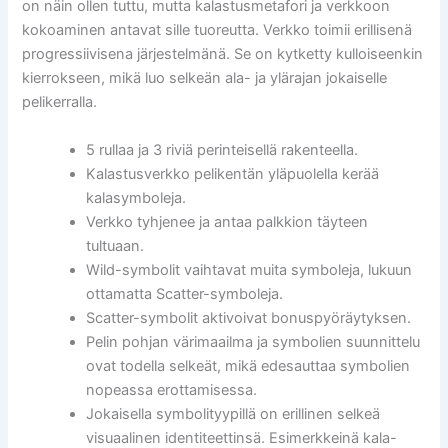
on näin ollen tuttu, mutta kalastusmetafori ja verkkoon
kokoaminen antavat sille tuoreutta. Verkko toimii erillisenä
progressiivisena järjestelmänä. Se on kytketty kulloiseenkin
kierrokseen, mikä luo selkeän ala- ja ylärajan jokaiselle
pelikerralla.
5 rullaa ja 3 riviä perinteisellä rakenteella.
Kalastusverkko pelikentän yläpuolella kerää
kalasymboleja.
Verkko tyhjenee ja antaa palkkion täyteen
tultuaan.
Wild-symbolit vaihtavat muita symboleja, lukuun
ottamatta Scatter-symboleja.
Scatter-symbolit aktivoivat bonuspyöräytyksen.
Pelin pohjan värimaailma ja symbolien suunnittelu
ovat todella selkeät, mikä edesauttaa symbolien
nopeassa erottamisessa.
Jokaisella symbolityypillä on erillinen selkeä
visuaalinen identiteettinsä. Esimerkkeinä kala-