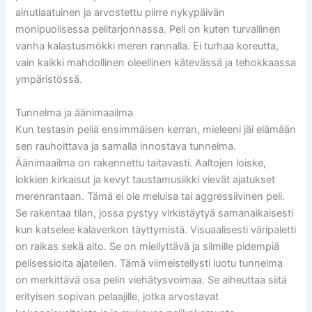
ainutlaatuinen ja arvostettu piirre nykypäivän
monipuolisessa pelitarjonnassa. Peli on kuten turvallinen
vanha kalastusmökki meren rannalla. Ei turhaa koreutta,
vain kaikki mahdollinen oleellinen kätevässä ja tehokkaassa
ympäristössä.
Tunnelma ja äänimaailma
Kun testasin peliä ensimmäisen kerran, mieleeni jäi elämään
sen rauhoittava ja samalla innostava tunnelma.
Äänimaailma on rakennettu taitavasti. Aaltojen loiske,
lokkien kirkaisut ja kevyt taustamusiikki vievät ajatukset
merenrantaan. Tämä ei ole meluisa tai aggressiivinen peli.
Se rakentaa tilan, jossa pystyy virkistäytyä samanaikaisesti
kun katselee kalaverkon täyttymistä. Visuaalisesti väripaletti
on raikas sekä aito. Se on miellyttävä ja silmille pidempiä
pelisessioita ajatellen. Tämä viimeistellysti luotu tunnelma
on merkittävä osa pelin viehätysvoimaa. Se aiheuttaa siitä
erityisen sopivan pelaajille, jotka arvostavat