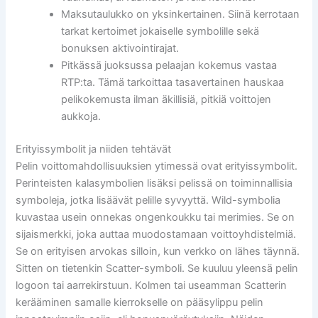
Maksutaulukko on yksinkertainen. Siinä kerrotaan
tarkat kertoimet jokaiselle symbolille sekä
bonuksen aktivointirajat.
Pitkässä juoksussa pelaajan kokemus vastaa
RTP:ta. Tämä tarkoittaa tasavertainen hauskaa
pelikokemusta ilman äkillisiä, pitkiä voittojen
aukkoja.
Erityissymbolit ja niiden tehtävät
Pelin voittomahdollisuuksien ytimessä ovat erityissymbolit.
Perinteisten kalasymbolien lisäksi pelissä on toiminnallisia
symboleja, jotka lisäävät pelille syvyyttä. Wild-symbolia
kuvastaa usein onnekas ongenkoukku tai merimies. Se on
sijaismerkki, joka auttaa muodostamaan voittoyhdistelmiä.
Se on erityisen arvokas silloin, kun verkko on lähes täynnä.
Sitten on tietenkin Scatter-symboli. Se kuuluu yleensä pelin
logoon tai aarrekirstuun. Kolmen tai useamman Scatterin
kerääminen samalle kierrokselle on pääsylippu pelin