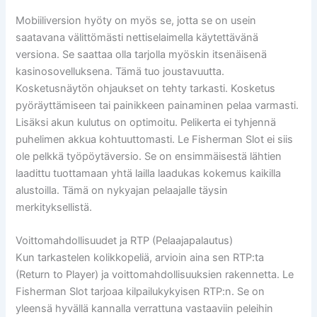
Mobiiliversion hyöty on myös se, jotta se on usein
saatavana välittömästi nettiselaimella käytettävänä
versiona. Se saattaa olla tarjolla myöskin itsenäisenä
kasinosovelluksena. Tämä tuo joustavuutta.
Kosketusnäytön ohjaukset on tehty tarkasti. Kosketus
pyöräyttämiseen tai painikkeen painaminen pelaa varmasti.
Lisäksi akun kulutus on optimoitu. Pelikerta ei tyhjennä
puhelimen akkua kohtuuttomasti. Le Fisherman Slot ei siis
ole pelkkä työpöytäversio. Se on ensimmäisestä lähtien
laadittu tuottamaan yhtä lailla laadukas kokemus kaikilla
alustoilla. Tämä on nykyajan pelaajalle täysin
merkityksellistä.
Voittomahdollisuudet ja RTP (Pelaajapalautus)
Kun tarkastelen kolikkopeliä, arvioin aina sen RTP:ta
(Return to Player) ja voittomahdollisuuksien rakennetta. Le
Fisherman Slot tarjoaa kilpailukykyisen RTP:n. Se on
yleensä hyvällä kannalla verrattuna vastaaviin peleihin