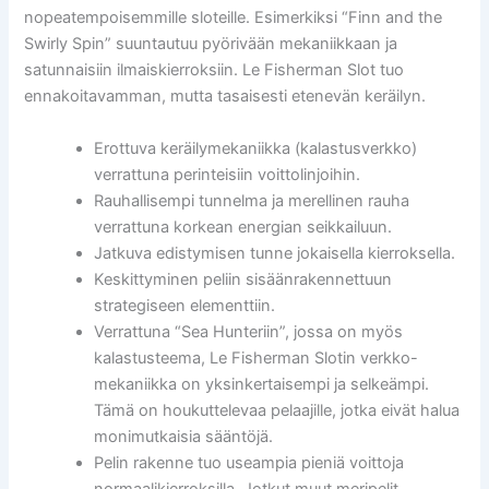
nopeatempoisemmille sloteille. Esimerkiksi “Finn and the
Swirly Spin” suuntautuu pyörivään mekaniikkaan ja
satunnaisiin ilmaiskierroksiin. Le Fisherman Slot tuo
ennakoitavamman, mutta tasaisesti etenevän keräilyn.
Erottuva keräilymekaniikka (kalastusverkko)
verrattuna perinteisiin voittolinjoihin.
Rauhallisempi tunnelma ja merellinen rauha
verrattuna korkean energian seikkailuun.
Jatkuva edistymisen tunne jokaisella kierroksella.
Keskittyminen peliin sisäänrakennettuun
strategiseen elementtiin.
Verrattuna “Sea Hunteriin”, jossa on myös
kalastusteema, Le Fisherman Slotin verkko-
mekaniikka on yksinkertaisempi ja selkeämpi.
Tämä on houkuttelevaa pelaajille, jotka eivät halua
monimutkaisia sääntöjä.
Pelin rakenne tuo useampia pieniä voittoja
normaalikierroksilla. Jotkut muut meripelit