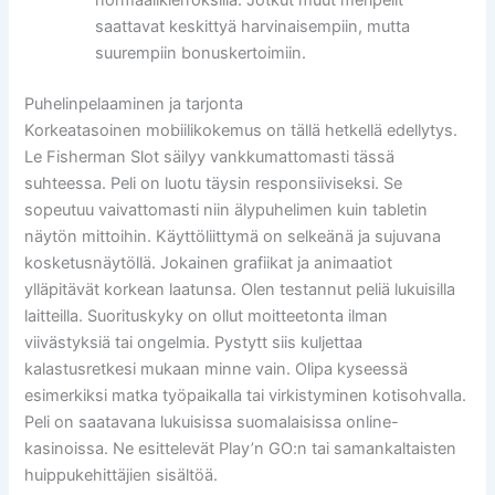
saattavat keskittyä harvinaisempiin, mutta
suurempiin bonuskertoimiin.
Puhelinpelaaminen ja tarjonta
Korkeatasoinen mobiilikokemus on tällä hetkellä edellytys.
Le Fisherman Slot säilyy vankkumattomasti tässä
suhteessa. Peli on luotu täysin responsiiviseksi. Se
sopeutuu vaivattomasti niin älypuhelimen kuin tabletin
näytön mittoihin. Käyttöliittymä on selkeänä ja sujuvana
kosketusnäytöllä. Jokainen grafiikat ja animaatiot
ylläpitävät korkean laatunsa. Olen testannut peliä lukuisilla
laitteilla. Suorituskyky on ollut moitteetonta ilman
viivästyksiä tai ongelmia. Pystytt siis kuljettaa
kalastusretkesi mukaan minne vain. Olipa kyseessä
esimerkiksi matka työpaikalla tai virkistyminen kotisohvalla.
Peli on saatavana lukuisissa suomalaisissa online-
kasinoissa. Ne esittelevät Play’n GO:n tai samankaltaisten
huippukehittäjien sisältöä.