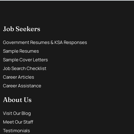
Job Seekers
Government Resumes & KSA Responses
Sample Resumes
Sample Cover Letters
Job Search Checklist
Career Articles
Career Assistance
About Us
Visit Our Blog
Meet Our Staff
Testimonials