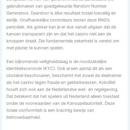
gebruikmaken van goedgekeurde Random Number
Generators. Daardoor is elke resultaat totaal toevallig en
eerlijk. Onafhankelijke controleurs testen deze RNG’s
periodiek. Als gokker kan je er dus vanuit uitgaan dat de
kansen transparant zijn en dat het casino niet aan de
knoppen draait. Die fundamentele zekerheid is vereist om
met plezier te kunnen spelen.
Een bijkomende veiligheidslaag is de noodzakelijke
identiteitscontrole (KYC). Ook al een aantal dit als een
obstakel beschouwen, beschermt het zowel de deelnemer
als het casino tegen fraude en geldwitwassen. KokoBet
houdt zich ook aan de Nederlandse wet- en regelgeving.
Dat betekent dat het spelers uit Nederland alleen toestaat
onder de voorwaarden van de Kansspelautoriteit. Deze
totale conformiteit is een krachtig bewijs van
betrouwbaarheid.