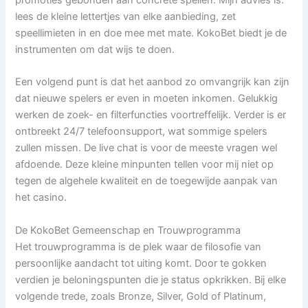
lees de kleine lettertjes van elke aanbieding, zet
speellimieten in en doe mee met mate. KokoBet biedt je de
instrumenten om dat wijs te doen.
Een volgend punt is dat het aanbod zo omvangrijk kan zijn
dat nieuwe spelers er even in moeten inkomen. Gelukkig
werken de zoek- en filterfuncties voortreffelijk. Verder is er
ontbreekt 24/7 telefoonsupport, wat sommige spelers
zullen missen. De live chat is voor de meeste vragen wel
afdoende. Deze kleine minpunten tellen voor mij niet op
tegen de algehele kwaliteit en de toegewijde aanpak van
het casino.
De KokoBet Gemeenschap en Trouwprogramma
Het trouwprogramma is de plek waar de filosofie van
persoonlijke aandacht tot uiting komt. Door te gokken
verdien je beloningspunten die je status opkrikken. Bij elke
volgende trede, zoals Bronze, Silver, Gold of Platinum,