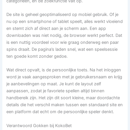
categorieën, en de zoekfunctie valt op.
De site is geheel geoptimaliseerd op mobiel gebruik. Of je
nu op een smartphone of tablet speelt, alles werkt vloeiend
en stemt zich af direct aan je scherm aan. Een app
downloaden was niet nodig, de browser werkt perfect. Dat
is een nuttig voordeel voor wie graag onderweg een paar
spins draait. De pagina’s laden snel, wat een speelsessie
ten goede komt zonder gedoe.
Wat direct opvalt, is de persoonlijke toets. Na het inloggen
word je vaak aangesproken met je gebruikersnaam en krijg
je aanbevelingen op maat. Je kunt de layout zelf
aanpassen, zodat je favoriete spellen altijd binnen
handbereik zijn. Het zijn dit soort kleine, maar doordachte
details die het verschil maken tussen een standaard site en
een platform dat echt om de persoonlijke speler denkt.
Verantwoord Gokken bij KokoBet