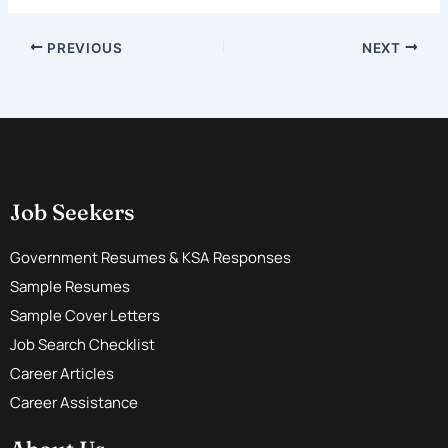
PREVIOUS
NEXT
Job Seekers
Government Resumes & KSA Responses
Sample Resumes
Sample Cover Letters
Job Search Checklist
Career Articles
Career Assistance