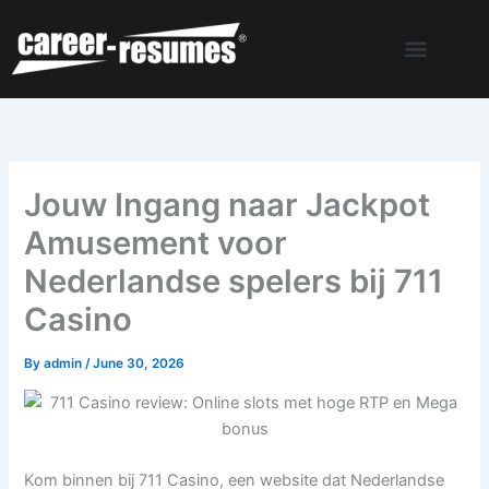
Skip
to
content
Jouw Ingang naar Jackpot
Amusement voor
Nederlandse spelers bij 711
Casino
By
admin
/
June 30, 2026
Kom binnen bij 711 Casino, een website dat Nederlandse