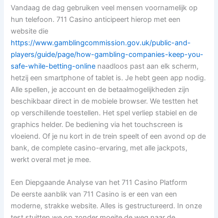
Vandaag de dag gebruiken veel mensen voornamelijk op
hun telefoon. 711 Casino anticipeert hierop met een
website die
https://www.gamblingcommission.gov.uk/public-and-
players/guide/page/how-gambling-companies-keep-you-
safe-while-betting-online
naadloos past aan elk scherm,
hetzij een smartphone of tablet is. Je hebt geen app nodig.
Alle spellen, je account en de betaalmogelijkheden zijn
beschikbaar direct in de mobiele browser. We testten het
op verschillende toestellen. Het spel verliep stabiel en de
graphics helder. De bediening via het touchscreen is
vloeiend. Of je nu kort in de trein speelt of een avond op de
bank, de complete casino-ervaring, met alle jackpots,
werkt overal met je mee.
Een Diepgaande Analyse van het 711 Casino Platform
De eerste aanblik van 711 Casino is er een van een
moderne, strakke website. Alles is gestructureerd. In onze
test stuitten we op zonder moeite de weg naar de