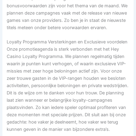
bonusvoorwaarden zijn voor het thema van de maand. We
plannen deze campagnes vaak met de release van nieuwe
games van onze providers. Zo ben je in staat de nieuwste
titels meteen onder betere voorwaarden ervaren.
Loyalty Programma Versterkingen en Exclusieve voordelen
Onze promotieagenda is sterk verbonden met het Hey
Casino Loyalty Programma. We plannen regelmatig tijden
waarin je punten kunt verhogen, of waarin exclusieve VIP-
missies met zeer hoge beloningen actief zijn. Voor onze
zeer trouwe gasten in de VIP-rangen houden we besloten
activiteiten, persoonlijke beloningen en private wedstrijden.
Dit is de wijze om te danken voor hun trouw. De planning
laat zien wanneer er belangrijke loyalty-campagnes
plaatsvinden. Zo kan iedere speler optimaal profiteren van
deze momenten met speciale prijzen. Dit sluit aan bij onze
gedachte: hoe vaker je deelneemt, hoe vaker we terug
kunnen geven in de manier van bijzondere extra’s.