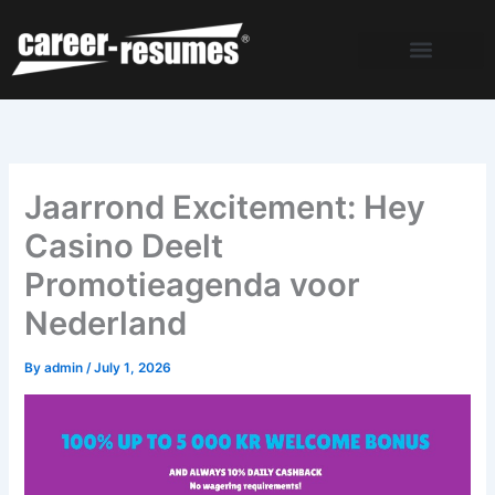
Skip
to
content
Jaarrond Excitement: Hey
Casino Deelt
Promotieagenda voor
Nederland
By
admin
/
July 1, 2026