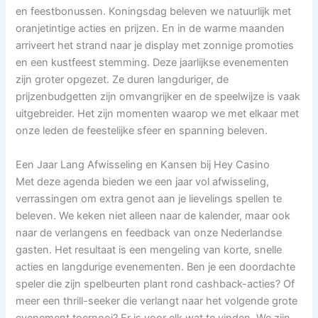
en feestbonussen. Koningsdag beleven we natuurlijk met
oranjetintige acties en prijzen. En in de warme maanden
arriveert het strand naar je display met zonnige promoties
en een kustfeest stemming. Deze jaarlijkse evenementen
zijn groter opgezet. Ze duren langduriger, de
prijzenbudgetten zijn omvangrijker en de speelwijze is vaak
uitgebreider. Het zijn momenten waarop we met elkaar met
onze leden de feestelijke sfeer en spanning beleven.
Een Jaar Lang Afwisseling en Kansen bij Hey Casino
Met deze agenda bieden we een jaar vol afwisseling,
verrassingen om extra genot aan je lievelings spellen te
beleven. We keken niet alleen naar de kalender, maar ook
naar de verlangens en feedback van onze Nederlandse
gasten. Het resultaat is een mengeling van korte, snelle
acties en langdurige evenementen. Ben je een doordachte
speler die zijn spelbeurten plant rond cashback-acties? Of
meer een thrill-seeker die verlangt naar het volgende grote
evenement toernooi? Er is voor elk wat te vinden. We zijn