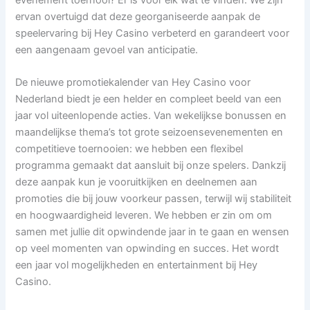
ervan overtuigd dat deze georganiseerde aanpak de
speelervaring bij Hey Casino verbeterd en garandeert voor
een aangenaam gevoel van anticipatie.
De nieuwe promotiekalender van Hey Casino voor
Nederland biedt je een helder en compleet beeld van een
jaar vol uiteenlopende acties. Van wekelijkse bonussen en
maandelijkse thema’s tot grote seizoensevenementen en
competitieve toernooien: we hebben een flexibel
programma gemaakt dat aansluit bij onze spelers. Dankzij
deze aanpak kun je vooruitkijken en deelnemen aan
promoties die bij jouw voorkeur passen, terwijl wij stabiliteit
en hoogwaardigheid leveren. We hebben er zin om om
samen met jullie dit opwindende jaar in te gaan en wensen
op veel momenten van opwinding en succes. Het wordt
een jaar vol mogelijkheden en entertainment bij Hey
Casino.