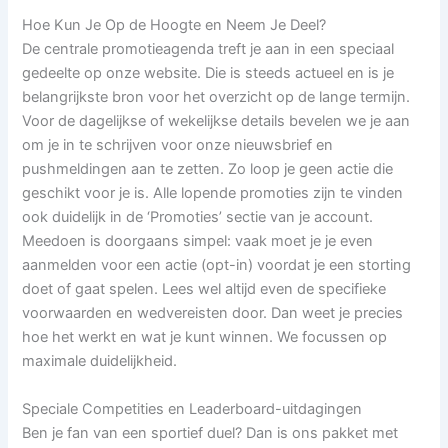
Hoe Kun Je Op de Hoogte en Neem Je Deel?
De centrale promotieagenda treft je aan in een speciaal
gedeelte op onze website. Die is steeds actueel en is je
belangrijkste bron voor het overzicht op de lange termijn.
Voor de dagelijkse of wekelijkse details bevelen we je aan
om je in te schrijven voor onze nieuwsbrief en
pushmeldingen aan te zetten. Zo loop je geen actie die
geschikt voor je is. Alle lopende promoties zijn te vinden
ook duidelijk in de ‘Promoties’ sectie van je account.
Meedoen is doorgaans simpel: vaak moet je je even
aanmelden voor een actie (opt-in) voordat je een storting
doet of gaat spelen. Lees wel altijd even de specifieke
voorwaarden en wedvereisten door. Dan weet je precies
hoe het werkt en wat je kunt winnen. We focussen op
maximale duidelijkheid.
Speciale Competities en Leaderboard-uitdagingen
Ben je fan van een sportief duel? Dan is ons pakket met