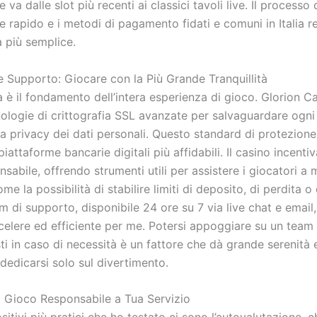
 va dalle slot più recenti ai classici tavoli live. Il processo 
e rapido e i metodi di pagamento fidati e comuni in Italia r
a più semplice.
e Supporto: Giocare con la Più Grande Tranquillità
 è il fondamento dell’intera esperienza di gioco. Glorion C
cnologie di crittografia SSL avanzate per salvaguardare ogn
la privacy dei dati personali. Questo standard di protezione
piattaforme bancarie digitali più affidabili. Il casino incentiv
sabile, offrendo strumenti utili per assistere i giocatori a 
ome la possibilità di stabilire limiti di deposito, di perdita o
am di supporto, disponibile 24 ore su 7 via live chat e email
celere ed efficiente per me. Potersi appoggiare su un team 
ti in caso di necessità è un fattore che dà grande serenità 
 dedicarsi solo sul divertimento.
i Gioco Responsabile a Tua Servizio