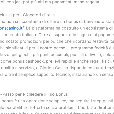
toli con jackpot più alti ma pagamenti meno regolari.
lusivi per i Giocatori d’Italia
ino non si accontenta di offrire un bonus di benvenuto sta
ionscasino.it/
. La piattaforma ha costruito un ecosistema di
 il mercato italiano. Oltre al supporto in lingua e ai pagame
 ho notato promozioni periodiche che ricordano festività ita
ivi significativi per il nostro paese. Il programma fedeltà è 
ilievo: più giochi, più punti accumuli, più sali di livello, sbl
ome bonus cashback, prelievi rapidi e anche regali fisici. Gl
qualità e servizio, e Glorion Casino risponde con un’attenz
va oltre il semplice supporto tecnico, instaurando un senso
-Passo per Richiedere il Tuo Bonus
l bonus è una operazione semplice, ma seguire i step giusti
le per abilitare l’offerta senza problemi. L’ho fatto diretta
rare che è facile. Questa è cosa devi fare per avere il tuo