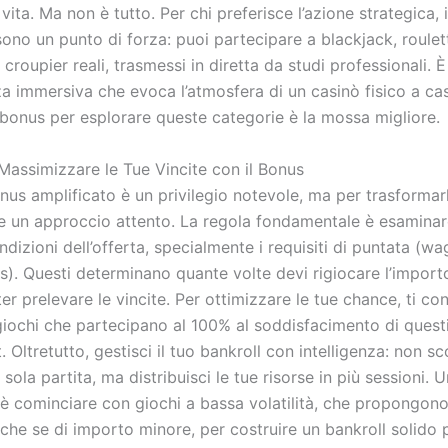
vita. Ma non è tutto. Per chi preferisce l’azione strategica, i
sono un punto di forza: puoi partecipare a blackjack, roulet
croupier reali, trasmessi in diretta da studi professionali. È
za immersiva che evoca l’atmosfera di un casinò fisico a cas
l bonus per esplorare queste categorie è la mossa migliore.
Massimizzare le Tue Vincite con il Bonus
us amplificato è un privilegio notevole, ma per trasformarl
ede un approccio attento. La regola fondamentale è esaminar
ndizioni dell’offerta, specialmente i requisiti di puntata (wa
s). Questi determinano quante volte devi rigiocare l’import
er prelevare le vincite. Per ottimizzare le tue chance, ti con
iochi che partecipano al 100% al soddisfacimento di questi 
. Oltretutto, gestisci il tuo bankroll con intelligenza: non 
 sola partita, ma distribuisci le tue risorse in più sessioni. U
e è cominciare con giochi a bassa volatilità, che propongono
che se di importo minore, per costruire un bankroll solido 