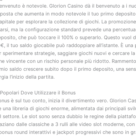
envenuto è notevole. Glorion Casino dà il benvenuto a i nuo
posta che aumenta in modo notevole il tuo primo deposito,
apitale per esplorare la collezione di giochi. La promozione
arsi, ma la configurazione standard prevede una percentua
eposito, che può toccare il 100% o superarlo. Questo vuol d
€, il tuo saldo giocabile può raddoppiare all’istante. È una 
r sperimentare strategie, saggiare giochi nuovi e cercare la
e vincente con un rischio personale più ridotto. Rammento
l mio saldo crescere subito dopo il primo deposito, una sen
ia l’inizio della partita.
 Popolari Dove Utilizzare il Bonus
nus è sul tuo conto, inizia il divertimento vero. Glorion Ca
 una libreria di giochi enorme, alimentata dai principali svi
 settore. Le slot sono senza dubbio le regine della piattaf
paziano dalle classiche a 3 rulli alle video slot moderne, con
, bonus round interattivi e jackpot progressivi che sono in g