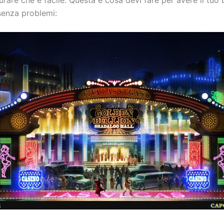
enza problemi: