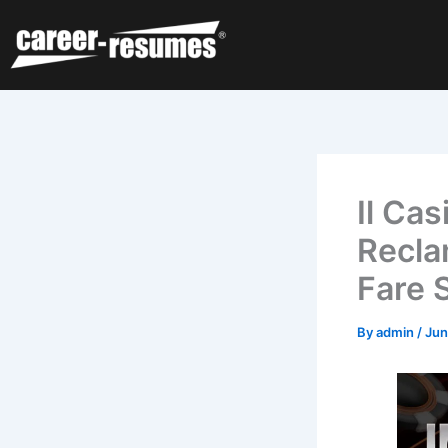
Skip
to
content
Il Cas
Recla
Fare S
By
admin
/
Jun