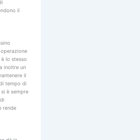
di
endono il
asino
i operazione
 è lo stesso
a inoltre un
mantenere il
 di tempo di
, si è sempre
di
e rende