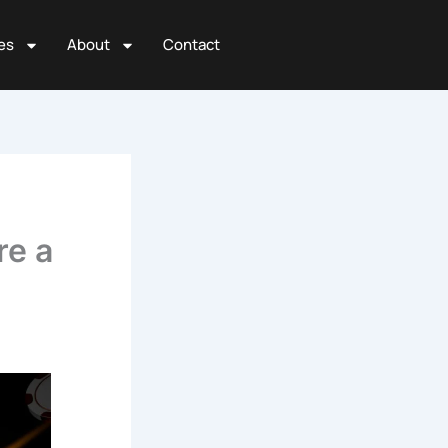
es
About
Contact
re a