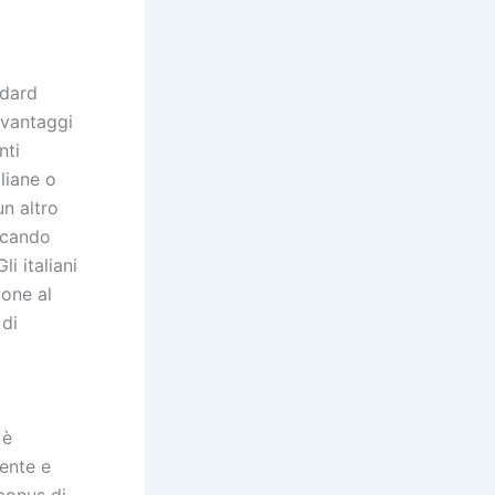
ndard
 vantaggi
nti
liane o
un altro
occando
i italiani
ione al
 di
 è
mente e
 bonus di