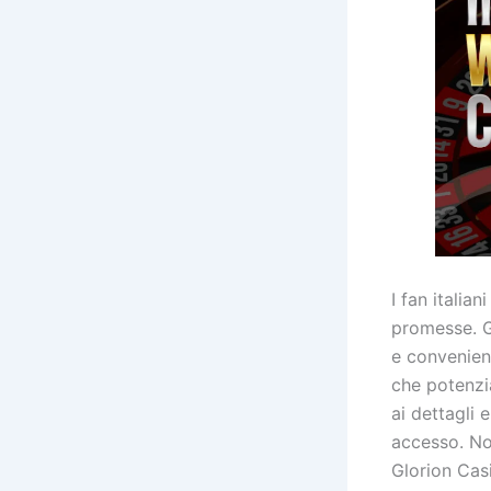
I fan italia
promesse. G
e convenient
che potenzia
ai dettagli 
accesso. Non
Glorion Casi