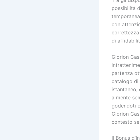
Tra gli disp
possibilità 
temporaneam
con attenzio
correttezza
di affidabil
Glorion Cas
intrattenime
partenza ot
catalogo di 
istantaneo, 
a mente sem
godendoti o
Glorion Casi
contesto ser
Il Bonus d’