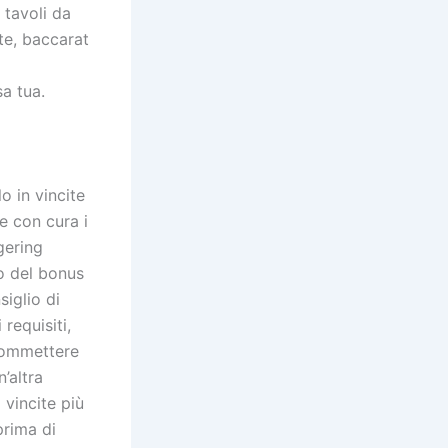
 tavoli da
te, baccarat
a tua.
o in vincite
e con cura i
gering
o del bonus
siglio di
requisiti,
scommettere
n’altra
 vincite più
prima di