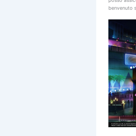
benvenuto s