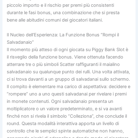
piccolo importo e il rischio per premi più consistenti
durante le fasi bonus, una combinazione che si presta
bene alle abitudini comuni dei giocatori italiani.
Il Nucleo dell’Esperienza: La Funzione Bonus “Rompi il
Salvadanaio”
Il momento più atteso di ogni giocata su Piggy Bank Slot è
il risveglio della funzione bonus. Viene ottenuta facendo
atterrare tre o più simboli Scatter raffiguranti il maialino
salvadanaio su qualunque punto dei rulli. Una volta attivata,
ci si trova davanti a un gruppo di salvadanai sullo schermo.
Il compito è elementare ma carico di aspettativa: decidere e
“rompere” uno a uno questi salvadanai per rivelare i premi
in monete contenuti. Ogni salvadanaio presenta un
moltiplicatore o un valore predeterminato, e si va avanti
finché non si rivela il simbolo “Colleziona”, che conclude il
round. Questa modalità interattiva apporta un livello di
controllo che le semplici spinte automatiche non hanno,