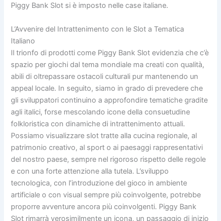
Piggy Bank Slot si è imposto nelle case italiane.
L’Avvenire del Intrattenimento con le Slot a Tematica
Italiano
Il trionfo di prodotti come Piggy Bank Slot evidenzia che c’è
spazio per giochi dal tema mondiale ma creati con qualità,
abili di oltrepassare ostacoli culturali pur mantenendo un
appeal locale. In seguito, siamo in grado di prevedere che
gli sviluppatori continuino a approfondire tematiche gradite
agli italici, forse mescolando icone della consuetudine
folkloristica con dinamiche di intrattenimento attuali.
Possiamo visualizzare slot tratte alla cucina regionale, al
patrimonio creativo, al sport o ai paesaggi rappresentativi
del nostro paese, sempre nel rigoroso rispetto delle regole
e con una forte attenzione alla tutela. L’sviluppo
tecnologica, con l’introduzione del gioco in ambiente
artificiale o con visual sempre più coinvolgente, potrebbe
proporre avventure ancora più coinvolgenti. Piggy Bank
Slot rimarrà verosimilmente un icona, un passaggio di inizio