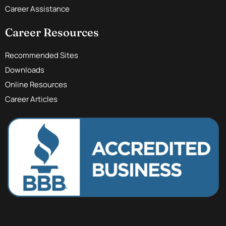
Career Assistance
Career Resources
Recommended Sites
Downloads
Online Resources
Career Articles