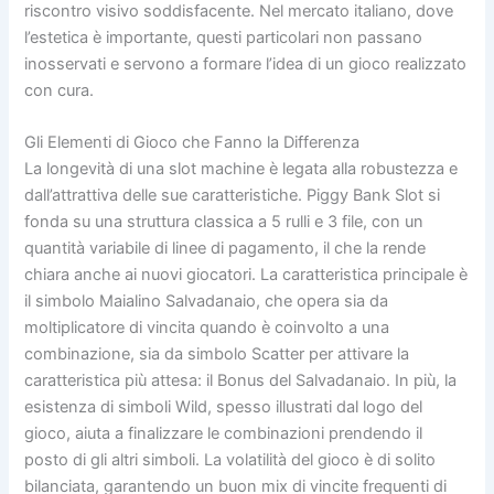
riscontro visivo soddisfacente. Nel mercato italiano, dove
l’estetica è importante, questi particolari non passano
inosservati e servono a formare l’idea di un gioco realizzato
con cura.
Gli Elementi di Gioco che Fanno la Differenza
La longevità di una slot machine è legata alla robustezza e
dall’attrattiva delle sue caratteristiche. Piggy Bank Slot si
fonda su una struttura classica a 5 rulli e 3 file, con un
quantità variabile di linee di pagamento, il che la rende
chiara anche ai nuovi giocatori. La caratteristica principale è
il simbolo Maialino Salvadanaio, che opera sia da
moltiplicatore di vincita quando è coinvolto a una
combinazione, sia da simbolo Scatter per attivare la
caratteristica più attesa: il Bonus del Salvadanaio. In più, la
esistenza di simboli Wild, spesso illustrati dal logo del
gioco, aiuta a finalizzare le combinazioni prendendo il
posto di gli altri simboli. La volatilità del gioco è di solito
bilanciata, garantendo un buon mix di vincite frequenti di