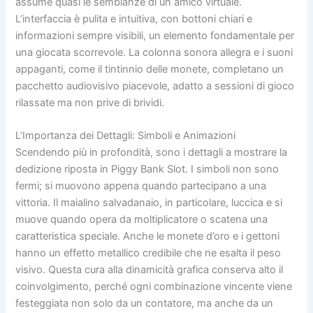
assume quasi le sembianze di un amico virtuale.
L’interfaccia è pulita e intuitiva, con bottoni chiari e
informazioni sempre visibili, un elemento fondamentale per
una giocata scorrevole. La colonna sonora allegra e i suoni
appaganti, come il tintinnio delle monete, completano un
pacchetto audiovisivo piacevole, adatto a sessioni di gioco
rilassate ma non prive di brividi.
L’Importanza dei Dettagli: Simboli e Animazioni
Scendendo più in profondità, sono i dettagli a mostrare la
dedizione riposta in Piggy Bank Slot. I simboli non sono
fermi; si muovono appena quando partecipano a una
vittoria. Il maialino salvadanaio, in particolare, luccica e si
muove quando opera da moltiplicatore o scatena una
caratteristica speciale. Anche le monete d’oro e i gettoni
hanno un effetto metallico credibile che ne esalta il peso
visivo. Questa cura alla dinamicità grafica conserva alto il
coinvolgimento, perché ogni combinazione vincente viene
festeggiata non solo da un contatore, ma anche da un