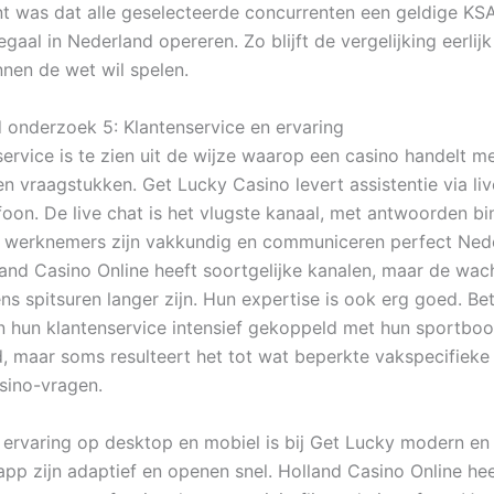
nt was dat alle geselecteerde concurrenten een geldige KSA
gaal in Nederland opereren. Zo blijft de vergelijking eerlijk
nnen de wet wil spelen.
d onderzoek 5: Klantenservice en ervaring
ervice is te zien uit de wijze waarop een casino handelt m
n vraagstukken. Get Lucky Casino levert assistentie via liv
efoon. De live chat is het vlugste kanaal, met antwoorden b
 werknemers zijn vakkundig en communiceren perfect Ned
land Casino Online heeft soortgelijke kanalen, maar de wach
ns spitsuren langer zijn. Hun expertise is ook erg goed. Be
 hun klantenservice intensief gekoppeld met hun sportbook
d, maar soms resulteert het tot wat beperkte vakspecifieke
sino-vragen.
 ervaring op desktop en mobiel is bij Get Lucky modern en
app zijn adaptief en openen snel. Holland Casino Online he