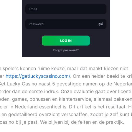
 spelers kennen ruime keuze, maar dat maakt kiezen niet
ker
https://getluckyscasino.com/
. Om een helder beeld te kri
et Lucky Casino naast 5 gevestigde namen op de Nederla
rder dan de eerste indruk. Onze evaluatie gaat over licenti
den, games, bonussen en klantenservice, allemaal bekeken
ler in Nederland essentieel is. Dit artikel is het resultaat. 
en gedetailleerd overzicht verschaffen, zodat je zelf kunt 
casino bij je past. We blijven bij de feiten en de praktijk.