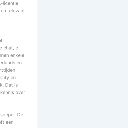
-licentie
 en relevant
et
e chat, e-
innen enkele
erlands en
ttijden
tCity en
. Dat is
 kennis over
 soepel. De
eft een