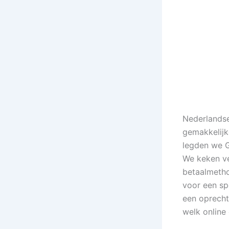
Nederlandse
gemakkelij
legden we G
We keken ve
betaalmetho
voor een spe
een oprecht 
welk online 