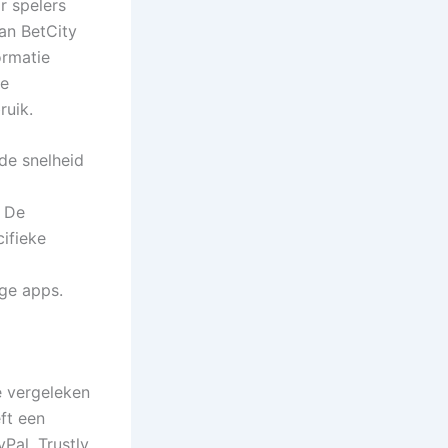
r spelers
an BetCity
ormatie
he
ruik.
 de snelheid
. De
ifieke
ge apps.
e vergeleken
ft een
Pal, Trustly