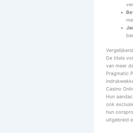
ve
Bet
me
Ja
ban
Vergelijken
De titels v
van meer da
Pragmatic P
indrukwekke
Casino Onli
Hun aandach
ook exclusi
hun oorspro
uitgebreid 