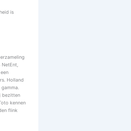
heid is
verzameling
 NetEnt,
 een
rs. Holland
ld gamma.
j bezitten
 Toto kennen
en flink