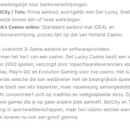
rwerkingstijd voor bankoverschrijvingen.
City / Toto:
Prima aanbod, soortgelijk met Get Lucky. Snel
estal binnen één of twee werkdagen.
ck’s Casino online:
Standaard aanbod met iDEAL en
koverschrijving, proces lijkt op dat van Holland Casino.
d overzicht 3: Game-aanbod en softwareproviders
ormen het hart van een casino. Get Lucky Casino bezit een 
n 2000 spellen, verzorgd door topsoftwareleveranciers als
lay, Play’n GO en Evolution Gaming voor live casino. Het is
nde selectie die kan wedijveren met de belangrijkste spele
ne biedt een iets beperkter, maar nauwkeurig samengeste
t concentreert zich op tradities en veelgespeelde slots. Zi
eve games die je op geen andere plek aantreft. BetCity en
ng in sportweddenschappen, maar hun casino-secties werd
en leveren nu ook een groot gamma.