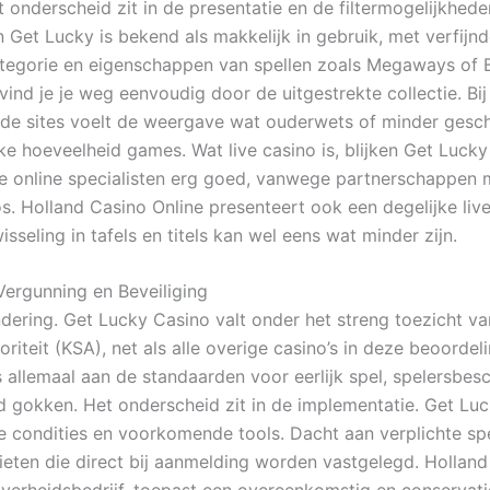
 onderscheid zit in de presentatie en de filtermogelijkhede
Get Lucky is bekend als makkelijk in gebruik, met verfijnde
ategorie en eigenschappen van spellen zoals Megaways of 
vind je je weg eenvoudig door de uitgestrekte collectie. B
de sites voelt de weergave wat ouderwets of minder gesch
jke hoeveelheid games. Wat live casino is, blijken Get Lucky
e online specialisten erg goed, vanwege partnerschappen m
s. Holland Casino Online presenteert ook een degelijke live
sseling in tafels en titels kan wel eens wat minder zijn.
 Vergunning en Beveiliging
undering. Get Lucky Casino valt onder het streng toezicht v
riteit (KSA), net als alle overige casino’s in deze beoordel
 allemaal aan de standaarden voor eerlijk spel, spelersbes
 gokken. Het onderscheid zit in de implementatie. Get Luck
ke condities en voorkomende tools. Dacht aan verplichte spe
mieten die direct bij aanmelding worden vastgelegd. Hollan