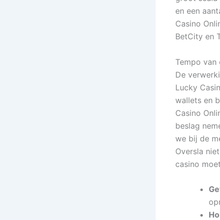
en een aant
Casino Onli
BetCity en 
Tempo van o
De verwerki
Lucky Casin
wallets en 
Casino Onli
beslag neme
we bij de m
Oversla niet
casino moet 
Ge
op
Ho