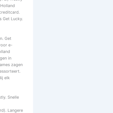
 Holland
creditcard.
s Get Lucky.
n. Get
voor e-
olland
gen in
pnames zagen
essorteert.
ij elk
ly. Snelle
rd). Langere