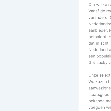
Om welke re
Vanaf de re
veranderd. 
Nederlandse
aanbieder. N
betaaloptie
dat in acht
Nederland ac
een populai
Get Lucky zi
Onze select
We kozen be
aanwezighei
staatsgebon
bekende mer
voegden we 