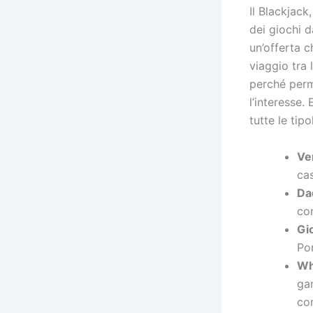
Il Blackjack
dei giochi 
un’offerta 
viaggio tra 
perché perme
l’interesse.
tutte le tipo
Ver
cas
Dad
com
Gio
Po
Wh
ga
co