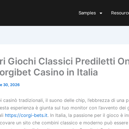
Samples
Resourc
ri Giochi Classici Prediletti O
rgibet Casino in Italia
e 30, 2026
 casinò tradizionali, il suono delle chip, l’ebbrezza di una p
esta esperienza è giunta sul tuo monitor con l’avvento dei 
ali
https://corgi-bets.it
. In Italia, la passione per il gioco è in
 Scovare un sito che combini classico e moderno può essere 