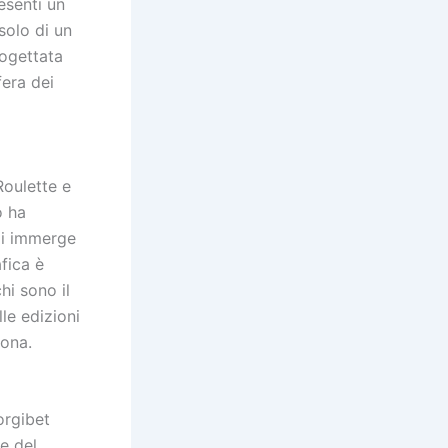
esenti un
 solo di un
rogettata
fera dei
Roulette e
o ha
mi immerge
afica è
hi sono il
lle edizioni
tona.
orgibet
ne del