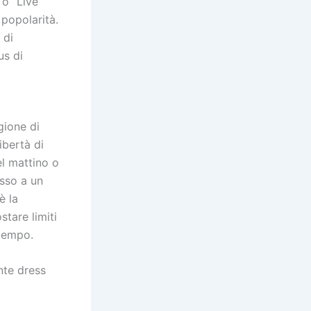
 o “Live
 popolarità.
 di
us di
gione di
ibertà di
el mattino o
esso a un
è la
tare limiti
 tempo.
ente dress