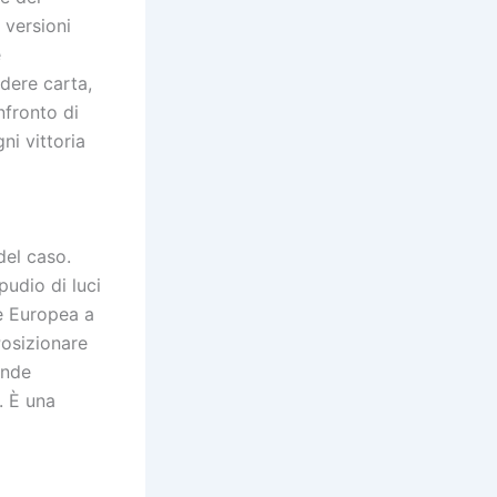
 versioni
e
edere carta,
nfronto di
ni vittoria
del caso.
pudio di luci
te Europea a
Posizionare
ande
. È una