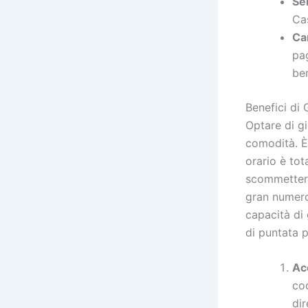
Se
Cas
Ca
pa
be
Benefici di
Optare di gi
comodità. È
orario è tot
scommettere
gran numero 
capacità di 
di puntata p
Ac
cod
di