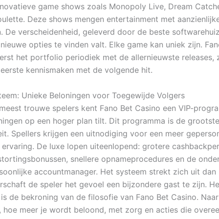
nnovatieve game shows zoals Monopoly Live, Dream Catch
oulette. Deze shows mengen entertainment met aanzienlijk
. De verscheidenheid, geleverd door de beste softwarehuiz
d nieuwe opties te vinden valt. Elke game kan uniek zijn. Fa
erst het portfolio periodiek met de allernieuwste releases,
 eerste kennismaken met de volgende hit.
teem: Unieke Beloningen voor Toegewijde Volgers
meest trouwe spelers kent Fano Bet Casino een VIP-prog
ningen op een hoger plan tilt. Dit programma is de grootst
eit. Spellers krijgen een uitnodiging voor een meer geperso
 ervaring. De luxe lopen uiteenlopend: grotere cashbackpe
 stortingsbonussen, snellere opnameprocedures en de onde
soonlijke accountmanager. Het systeem strekt zich uit dan
rschaft de speler het gevoel een bijzondere gast te zijn. He
s de bekroning van de filosofie van Fano Bet Casino. Naar
, hoe meer je wordt beloond, met zorg en acties die over