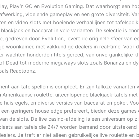
lay, Play’n GO en Evolution Gaming. Dat waarborgt een hog
 afwerking, vloeiende gameplay en een grote diversiteit. Va
en en video slots met boeiende verhaallijnen tot tafelspelk
, blackjack en baccarat in vele varianten. De selectie is eno
e, gedreven door Evolution, levert de originele sfeer van e
 je woonkamer, met vakkundige dealers in real-time. Voor 
ber wachten honderden titels gereed, van onvergankelijke kl
 of Dead tot moderne megaways slots zoals Bonanza en d
zoals Reactoonz.
ent aan tafelspellen is compleet. Er zijn talloze varianten 
 Amerikaanse roulette, uiteenlopende blackjack-tafels met
de huisregels, en diverse versies van baccarat en poker. Vo
n een geringere house edge prefereert, bieden deze games e
van de slots. De live casino-afdeling is een universum op z
 plaats aan tafels die 24/7 worden bemand door uitstekend
alers. Je treft er niet alleen gebruikelijke live roulette en 