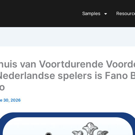
Samples
Resourc
huis van Voortdurende Voord
Nederlandse spelers is Fano 
o
e 30, 2026