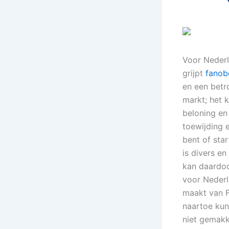
Voor Nederla
grijpt
fanob
en een betr
markt; het 
beloning en
toewijding 
bent of sta
is divers en
kan daardoor
voor Nederl
maakt van F
naartoe kun
niet gemakke