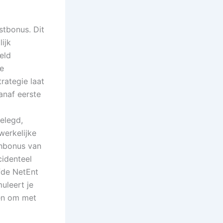
stbonus. Dit
ijk
eld
de
rategie laat
anaf eerste
elegd,
werkelijke
chbonus van
cidenteel
fde NetEnt
uleert je
sen om met