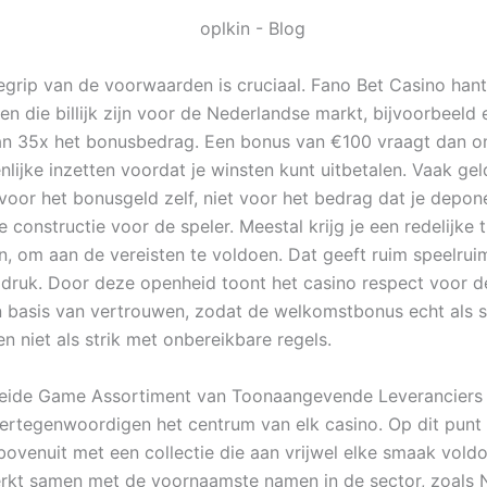
grip van de voorwaarden is cruciaal. Fano Bet Casino hant
en die billijk zijn voor de Nederlandse markt, bijvoorbeeld 
van 35x het bonusbedrag. Een bonus van €100 vraagt dan
lijke inzetten voordat je winsten kunt uitbetalen. Vaak ge
 voor het bonusgeld zelf, niet voor het bedrag dat je depon
e constructie voor de speler. Meestal krijg je een redelijke t
n, om aan de vereisten te voldoen. Dat geeft ruim speelrui
druk. Door deze openheid toont het casino respect voor de
n basis van vertrouwen, zodat de welkomstbonus echt als 
n niet als strik met onbereikbare regels.
reide Game Assortiment van Toonaangevende Leveranciers
rtegenwoordigen het centrum van elk casino. Op dit punt 
bovenuit met een collectie die aan vrijwel elke smaak voldo
rkt samen met de voornaamste namen in de sector, zoals 