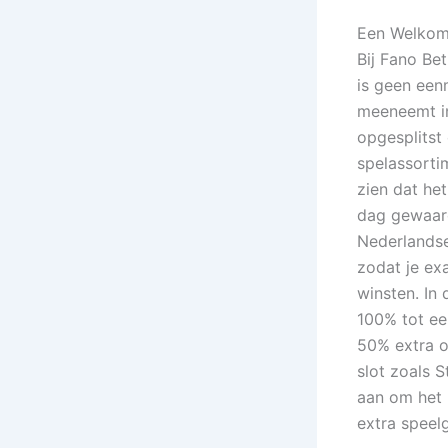
Een Welkoms
Bij Fano Be
is geen een
meeneemt in
opgesplitst
spelassortim
zien dat het
dag gewaard
Nederlandse
zodat je ex
winsten. In
100% tot ee
50% extra o
slot zoals S
aan om het 
extra speel