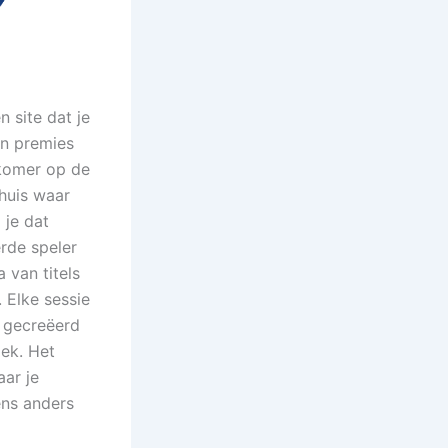
 site dat je
an premies
wkomer op de
huis waar
 je dat
rde speler
 van titels
. Elke sessie
k gecreëerd
ek. Het
aar je
ens anders