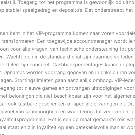
eelstijl. Toegang tot het programma is gewoonlijk op uitno
p stabiel speelgedrag en deposito’s. Dat onderstreept het 
nnen bent in het VIP-programma komen naar voren voordele
g transformeren. Een toegewijde accountmanager wordt je 
oon voor alle vragen, van technische ondersteuning tot per
. Wachttijden in de standaard chat zijn daarmee verleden t
voordelen zijn concreet. Cashbackpercentages kunnen oplo
. Opnames worden voorrang gegeven en in enkele uren ver
dagen. Stortingslimieten gaan aanzienlijk omhoog. VIP-led
toegang tot nieuwe games en ontvangen uitnodigingen voor
met beloningen die niet beschikbaar zijn voor het algemene
aar ook tastbare geschenken of speciale ervaringen bij. Dit 
 gevoel van saamhorigheid en waardering dat veel verder g
oyaliteitsprogramma. Het is een op maat gemaakte reis waa
aal staat en zijn loyaliteit op een betekenisvolle manier wo