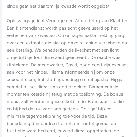
einde gaat het daarom: je kwestie wordt opgelost.
Oplossingsgericht Vermogen en Afhandeling van Klachten
Een klantendienst wordt pas echt geëvalueerd op het
verhelpen van kwesties. Onze nagemaakte melding ging
over een extraatje die niet op onze rekening verscheen na
een betaling. We benaderden de livechat met een licht
ongeduldige toon (uiteraard geacteerd). De reactie was
uitstekend. De medewerker, David, bood eerst zijn excuses
aan voor het hinder. Hierna informeerde hij om onze
accountnaam, het stortingsbedrag en het tijdstip. Hij gaf
aan dat hij het direct zou onderzoeken. Binnen enkele
momenten keerde hij terug met de toelichting. De bonus
moest zelf worden ingeschakeld in de ‘Bonussen’-sectie,
en hij had dat nu voor ons gedaan. Ook gaf hij een
minimale tegemoetkoming toe voor de tijd. Deze
benadering demonstreert emotionele intelligentie: de
frustratie werd herkend, er werd direct opgetreden, de