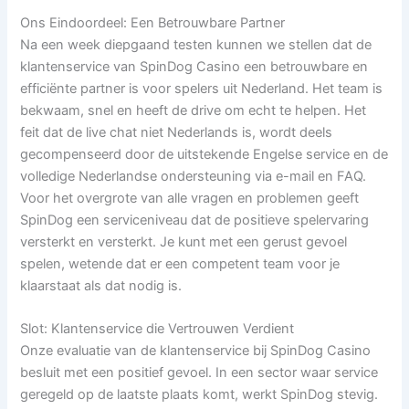
Ons Eindoordeel: Een Betrouwbare Partner
Na een week diepgaand testen kunnen we stellen dat de
klantenservice van SpinDog Casino een betrouwbare en
efficiënte partner is voor spelers uit Nederland. Het team is
bekwaam, snel en heeft de drive om echt te helpen. Het
feit dat de live chat niet Nederlands is, wordt deels
gecompenseerd door de uitstekende Engelse service en de
volledige Nederlandse ondersteuning via e-mail en FAQ.
Voor het overgrote van alle vragen en problemen geeft
SpinDog een serviceniveau dat de positieve spelervaring
versterkt en versterkt. Je kunt met een gerust gevoel
spelen, wetende dat er een competent team voor je
klaarstaat als dat nodig is.
Slot: Klantenservice die Vertrouwen Verdient
Onze evaluatie van de klantenservice bij SpinDog Casino
besluit met een positief gevoel. In een sector waar service
geregeld op de laatste plaats komt, werkt SpinDog stevig.