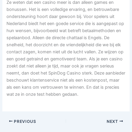
Ze weten dat een casino meer is dan alleen games en
bonussen. Het is een volledige ervaring, en betrouwbare
ondersteuning hoort daar gewoon bij. Voor spelers uit
Nederland biedt het een goede service die is aangepast op
hun wensen, bijvoorbeeld wat betreft betaalmethoden en
spelaanbod. Alleen de directe chattaal is Engels. De
snelheid, het doorzicht en de vriendelijkheid die we bij elk
contact zagen, komen niet uit de lucht vallen. Ze wijzen op
een goed getraind en gemotiveerd team. Als je een casino
zoekt dat niet alleen je tijd, maar ook je vragen serieus
neemt, dan doet het SpinDog Casino sterk. Deze aanbieder
beschouwt klantenservice niet als een kostenpost, maar
als een kans om vertrouwen te winnen. En dat is precies
wat ze in onze test hebben gedaan.
PREVIOUS
NEXT