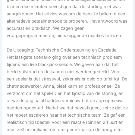
binnen drie minuten bevestigen dat de storting niet was
aangekomen. Het advies was om de bank te bellen of een
alternatieve betaalmethode te proberen. Het antwoord was
accuraat en praktisch. We zagen geen
voorgeprogrammeerde, nietszeggende reacties te lezen.
De Uitdaging: Technische Ondersteuning en Escalatie
Het lastigste scenario ging over een technisch probleem
tijdens een live blackjack-sessie. We gaven aan dat het
beeld stilstond en de kaarten niet werden gedeeld. Voor
een speler is dat stressvol, zeker als er geld op tafel ligt. De
chatmedewerker, Anna, bleef kalm en professioneel. Ze
verzocht om het spel-ID en het tijdstip van de storing, en
of we de pagina al hadden vernieuwd of de app opnieuw
hadden opgestart. Nadat we dat bevestigden, zei ze dat ze
het moest escaleren naar het technische team. Ze gaf een
realistisch tijdsbestek voor een reactie (binnen 24 uur) en
nam zelf het initiatief om ons per e-mail op de hoogte te