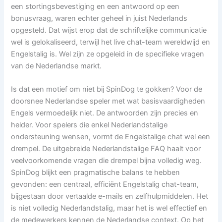
een stortingsbevestiging en een antwoord op een
bonusvraag, waren echter geheel in juist Nederlands
opgesteld. Dat wijst erop dat de schriftelijke communicatie
wel is gelokaliseerd, terwijl het live chat-team wereldwijd en
Engelstalig is. Wel zijn ze opgeleid in de specifieke vragen
van de Nederlandse markt.
Is dat een motief om niet bij SpinDog te gokken? Voor de
doorsnee Nederlandse speler met wat basisvaardigheden
Engels vermoedelijk niet. De antwoorden zijn precies en
helder. Voor spelers die enkel Nederlandstalige
ondersteuning wensen, vormt de Engelstalige chat wel een
drempel. De uitgebreide Nederlandstalige FAQ haalt voor
veelvoorkomende vragen die drempel bijna volledig weg.
SpinDog blijkt een pragmatische balans te hebben
gevonden: een centraal, efficiënt Engelstalig chat-team,
bijgestaan door vertaalde e-mails en zelfhulpmiddelen. Het
is niet volledig Nederlandstalig, maar het is wel effectief en
de medewerkers kennen de Nederlandse context. Op het