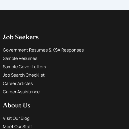
Job Seekers
Government Resumes & KSA Responses
Sample Resumes
Sample Cover Letters
Job Search Checklist
Career Articles
Career Assistance
About Us
Visit Our Blog
Meet Our Staff